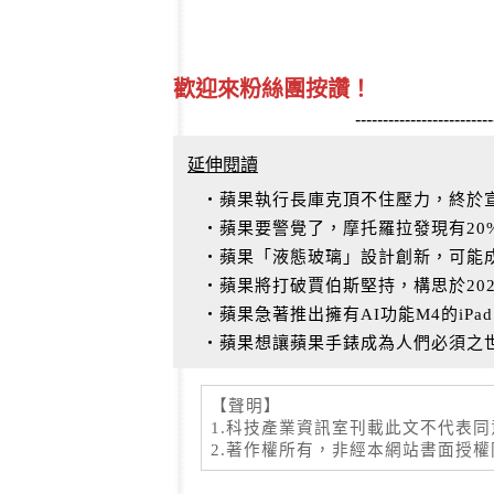
歡迎來粉絲團按讚！
-------------------------
延伸閱讀
‧蘋果執行長庫克頂不住壓力，終於宣布
‧蘋果要警覺了，摩托羅拉發現有20%的
‧蘋果「液態玻璃」設計創新，可能
‧蘋果將打破賈伯斯堅持，構思於2026
‧蘋果急著推出擁有AI功能M4的iPad
‧蘋果想讓蘋果手錶成為人們必須之
【聲明】
1.科技產業資訊室刊載此文不代表
2.著作權所有，非經本網站書面授