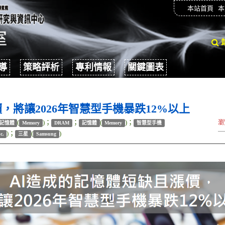
本站首頁
本
導
策略評析
專利情報
關鍵圖表
，將讓2026年智慧型手機暴跌12%以上
(
)；
；
(
)；
瀏
記憶體
Memory
DRAM
記憶體
Memory
智慧型手機
)；
(
)
c.
三星
Samsung