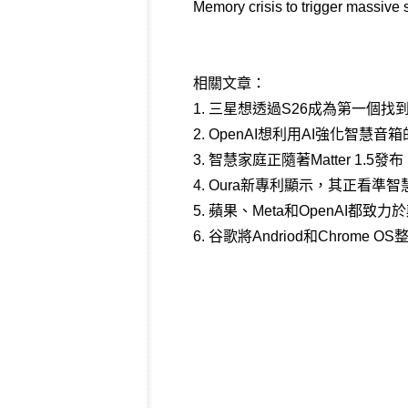
Memory crisis to trigger massiv
相關文章：
1.
三星想透過S26成為第一個找
2.
OpenAI想利用AI強化智慧音
3.
智慧家庭正隨著Matter 1.
4.
Oura新專利顯示，其正看準智
5.
蘋果、Meta和OpenAI都致
6.
谷歌將Andriod和Chrome 