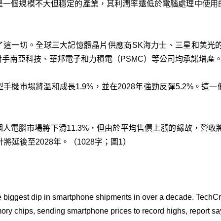
是一個規模不大但穩定的產業，其利潤率遠低於電腦處理中使用
。
了這一切。全球三大記憶體晶片供應商SK海力士、三星和美光的
手南亞科技、華邦電子和力積電（PSMC）等公司均承諾增產
慧型手機市場將溫和成長1.9%，並在2028年強勁反彈5.2%。
球個人電腦市場將下滑11.3%，但由於平均售價上漲的緣故，營收
將延後至2028年。（1028字；圖1）
 biggest dip in smartphone shipments in over a decade. TechC
mory chips, sending smartphone prices to record highs, report 