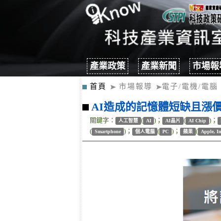
產業政策
產業新聞
市場報
首頁
市場報導
電子/電機/電腦
AI造成的記憶體短缺且漲價
關鍵字：
(
)；
(
)；
人工智慧
AI
AI晶片
AI Chip
(
)；
(
)；
(
Smartphone
個人電腦
PC
蘋果
Apple, In