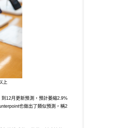
以上
。到12月更新預測，預計萎縮2.9%
erpoint也做出了類似預測，稱2