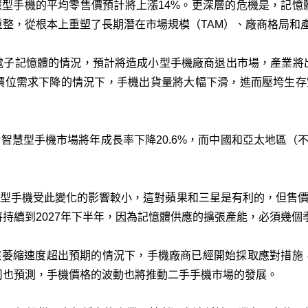
慧型手機的平均零售價預計將上漲14%。更深層的危機是，記
整，從根本上重塑了長期潛在市場規模（TAM）、廠商格局和
性電子記憶體的情況，預計將造成小型手機廠商退出市場，產業將
價位需求下降的情況下，手機出貨量將大幅下滑，進而壓垮生存空
階智慧型手機市場將年成長率下降20.6%，而中國和亞太地區（
，高階智慧型手機受此變化的影響較小，這對蘋果和三星是有利的，但售
將持續到2027年下半年，因為記憶體供應的擴張產能，必須幾個
PDDR4供應萎縮速度超出預期的情況下，手機廠商已經開始採取應對
司也預測，手機價格的波動也將推動二手手機市場的發展。