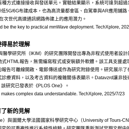
種方式連接接收與發送單元。實驗結果顯示，系統可達到超過1
5G/6G布建成本，也為高流量都會區、自駕車與AR應用鋪路。
繼器在次世代高速通訊網路佈建上的應用潛力。
ld be the key to practical mmWave deployment. TechXplore, 202
變得易於理解
醫學研究所（IKIM）的研究團隊開發出專為非程式使用者設計的互
動式HTML報告，無需編寫程式或安裝額外軟體。該工具支援處
的報告可離線開啟、電郵傳送或作為研究附錄使用。研究展示了
診療資料，以及考古資料的複雜關係表顯示。Datavzrd讓非
研究已發表於《PLOS One》。
 makes complex data understandable. TechXplore, 2025/7/23
有了新的見解
ausanne）與圖爾大學法國國家科學研究中心（University of To
研究的可重複性進行系統性檢驗。研究團隊重新測試早期文獻中的