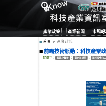
產業政策
產業新聞
市場報
首頁
產業政策
前瞻技術脈動：科技產業政策策
關鍵字：
；
；
類比中繼器
毫米波通訊
資料視覺化