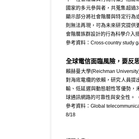
國家的多元參與者，共蒐集超過3
顯示部分將社會階層與特定行為
則無法再現，可為未來研究提供
會階層族群設計的行為科學介入
參考資料：
Cross-country study g
全球電信面臨風險，要反
賴赫曼大學(Reichman Un
對海底電纜的依賴，研究人員提
輸、低延遲與動態韌性等優勢，
球通訊網路的可靠性與安全性。（1
參考資料：
Global telecommunicat
8/18