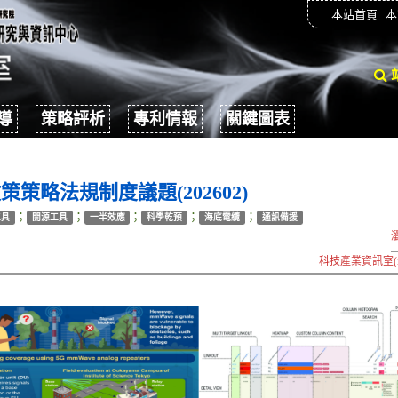
本站首頁
本
導
策略評析
專利情報
關鍵圖表
略法規制度議題(202602)
；
；
；
；
；
工具
開源工具
一半效應
科學乾預
海底電纜
通訊備援
科技產業資訊室(i