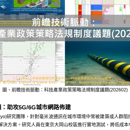
圖、前瞻技術脈動：科技產業政策策略法規制度議題(202602)
：助攻5G/6G城市網路佈建
e Tokyo)研究團隊，針對毫米波通訊在城市環境中常被建築或人群
伸訊號覆蓋的解決方案。研究人員在東京大岡山校區進行實地測試，將低