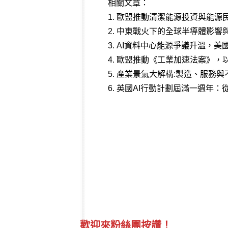
相關文章：
1.
歐盟推動清潔能源投資與能源
2.
中東戰火下的全球半導體影響
3.
AI資料中心能源爭議升溫，美
4.
歐盟推動《工業加速法案》，以「
5.
產業景氣大解構:製造、服務與
6.
英國AI行動計劃屆滿一週年：
歡迎來粉絲團按讚！