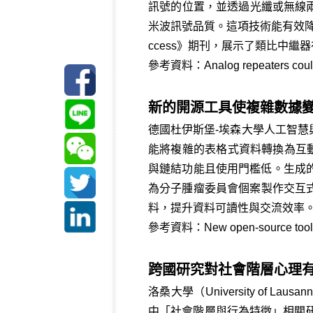
訊號的位置，並透過光纖或無線兩
米波訊號品質。這項技術能有效降低
ccess》期刊，展示了類比中
參考資料：
Analog repeaters cou
新的開源工具使複雜數據
德國杜伊斯堡-埃森大學人工智慧與
能將複雜的表格式資料轉換為互
與鏈結功能且使用門檻低。生成
為分子腫瘤委員會個案製作交互式
料，提升資料可讀性與交流效率。該
參考資料：
New open-source tool
跨國研究對社會階層心理
洛桑大學（University of L
中「社會階層與行為特徵」相關