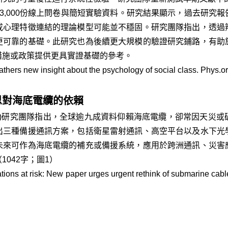
3,000份線上問卷與簡短實驗資料。研究結果顯示，過去研究
或心理特徵連結的理論模型可能並不穩固。研究團隊指出，透過
更可靠的基礎。此研究也為後續更大規模的驗證研究鋪路，有助
措施或政策提供更具實證基礎的參考。
athers new insight about the psychology of social class. Phys.o
思對海底電纜的依賴
iversity)研究團隊指出，全球逾九成資料仰賴海底電纜，卻常因
出三種備援通訊方案，包括衛星雷射通訊、高空平台以及水下光
未來可作為海底電纜的補充或備援系統，應用於跨洲通訊、災害
042字；圖1）
ions at risk: New paper urges urgent rethink of submarine ca