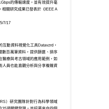
Gbps的傳輸速度，並有效提升毫
相關研究成果已發表於《IEEE A
5/7/17
動資料視覺化工具Datavzrd，
理數百萬筆資料，提供篩選、排序
在醫療與考古領域的應用範例，如
技術人員也能直觀分析與分享複雜資
urs-CNRS）研究團隊針對行為科學領域
35項關鍵發現，並招募來自四個