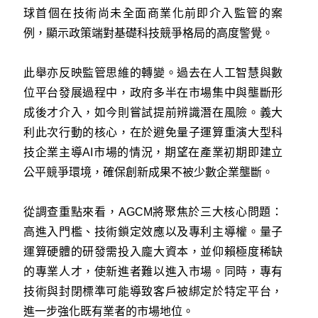
球首個在技術尚未全面商業化前即介入監管的案
例，顯示政策端對基礎科技競爭格局的高度警覺。
此舉亦反映監管思維的轉變。過去在人工智慧與數
位平台發展過程中，政府多半在市場集中與壟斷形
成後才介入，如今則嘗試提前辨識潛在風險。義大
利此次行動的核心，在於避免量子運算重演大型科
技企業主導AI市場的情況，期望在產業初期即建立
公平競爭環境，確保創新成果不被少數企業壟斷。
從調查重點來看，AGCM將聚焦於三大核心問題：
高進入門檻、技術鎖定效應以及專利主導權。量子
運算硬體的研發需投入龐大資本，並仰賴極度稀缺
的專業人才，使新進者難以進入市場。同時，專有
技術與封閉標準可能導致客戶被綁定於特定平台，
進一步強化既有業者的市場地位。