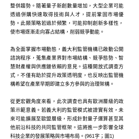
整併趨勢。隨著量子新創數量增加，大型企業可能
透過併購快速取得技術與人才，提前鞏固市場優
勢。此類策略若過於頻繁，可能抑制創新多樣性，
使市場逐漸走向寡占結構，削弱競爭動能。
為全面掌握市場動態，義大利監管機構已啟動公開
諮詢程序，蒐集產業界對市場結構、競爭態勢、智
慧財產權與供應鏈依賴的意見。這種開放式調查方
式，不僅有助於提升政策透明度，也反映出監管機
構希望在產業早期即建立多方參與的治理架構。
從更宏觀角度來看，此次調查也具有歐洲層級的政
策示範意義。若義大利的監管模式被證實有效，未
來可能擴展至歐盟層級，形成針對量子運算甚至其
他前沿科技的共同監管框架。這將進一步影響全球
科技企業的發展策略與市場布局。(961字；圖1)