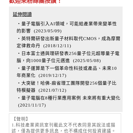
歡迎來粉絲團按讚！
延伸閱讀
‧量子電腦引入AI領域，可能給產業帶來變革性
的影響
(
2023/05/09
)
‧英特爾研發出新量子材料取代CMOS，成為摩爾
定律救命丹
(
2018/12/11
)
‧日本富士通與理研發表256量子位元超導量子電
腦，向1000量子位元邁進
(
2025/05/08
)
‧量子運算是下一個革命性科技或產品、未來10
年商業化
(
2019/12/17
)
‧大突破！哈佛-麻省理工團隊開發256個量子比
特模擬器
(
2021/07/12
)
‧量子電腦在8種行業應用案例 未來將有重大變化
(
2021/11/17
)
【聲明】
1.科技產業資訊室刊載此文不代表同意其說法或描
述，僅為提供更多訊息，也不構成任何投資建議。