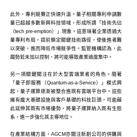
此外，專利競賽正快速升溫。量子相關專利申請數
量已超越多數新興科技領域，形成所謂「技術先佔
（tech pre-emption）」現象。這意味著企業透過大
量專利布局，提前鎖定關鍵技術路徑，使後進者難
以突破，進而降低市場競爭性。監管機構認為，此
趨勢若未加以控制，將可能導致產業過度集中。
另一項關鍵關注在於大型雲端業者的角色。隨著
「量子即服務（Quantum-as-a-Service）」模式興
起，量子運算逐漸被整合進既有雲端平台中。這些
擁有龐大基礎設施與客戶基礎的科技巨頭，可能藉
此延伸其既有市場優勢，將量子運算納入既有生態
系，進一步強化其主導地位。
在產業結構方面，AGCM亦關注新創公司的併購與