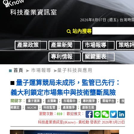
2026年8月07日 (週五) 台灣時間：
站內搜尋
產業政策
產業新聞
市場報導
策略
專利情報
關鍵圖表
首頁
市場報導
量子科技與應用
量子運算競局未成形，監管已先行：
義大利鎖定市場集中與技術壟斷風險
關鍵字：
；
；
；
；
；
量子運算
反壟斷
市場集中
專利競爭
雲端平台
技
；
；
；
；
術鎖定
AGCM
科技監管
產業競爭
創新生態
瀏覽次數：
810
｜ 歡迎推文：
科技產業資訊室(iKnow) - 黃松勳 發表於 2026年3月23日