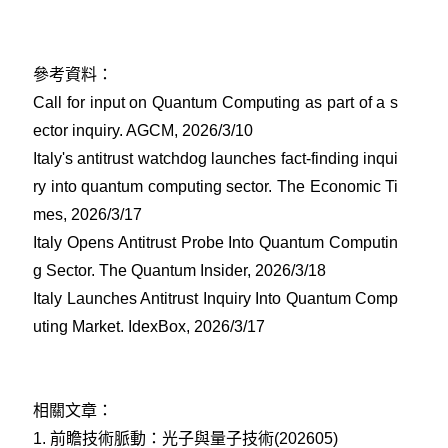
參考資料：
Call for input on Quantum Computing as part of a s
ector inquiry. AGCM, 2026/3/10
Italy's antitrust watchdog launches fact‑finding inqui
ry into quantum computing sector. The Economic Ti
mes, 2026/3/17
Italy Opens Antitrust Probe Into Quantum Computin
g Sector. The Quantum Insider, 2026/3/18
Italy Launches Antitrust Inquiry Into Quantum Comp
uting Market. IdexBox, 2026/3/17
相關文章：
1.
前瞻技術脈動：光子與量子技術(202605)