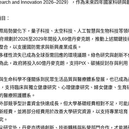
 for Research and Innovation 2026–2029），作為未來
項目：
際局勢變化下，量子科技、太空科技、人工智慧與生物科技等領
規劃於2026至2029年間投入69億丹麥克朗，推動上述關鍵
整合，以支援國防需求與新興產業成長。
多樣性流失已成為全球亟需回應的環境議題。綠色研究與創新不
為此，政府將投入60億丹麥克朗，支持PtX、碳捕捉封存與利用
與生命科學不僅關係到民眾生活品質與醫療體系發展，也已成為
朗，支持臨床與獨立健康研究、心理健康研究、婦女健康、生育
的醫療照護體系。
外部競爭型計畫資金快速成長，但大學基礎經費相對不足，可能
新經費，並將部分經費用於改善大學研究資源，以支持專業培育
究。
尖研究外，丹麥亦透過創新、技術轉移與私營部門合作，才能將