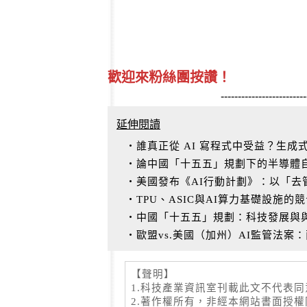
歡迎來粉絲團按讚！
-------------------------
延伸閱讀
‧誰真正從 AI 寫程式中受益？生成式
‧論中國「十五五」規劃下的半導體
‧美國發布《AI行動計劃》：以「
‧TPU、ASIC與AI算力基礎設施的
‧中國「十五五」規劃：科技發展與
‧歐盟vs.美國（加州）AI監管法案
【聲明】
1.科技產業資訊室刊載此文不代表
2.著作權所有，非經本網站書面授