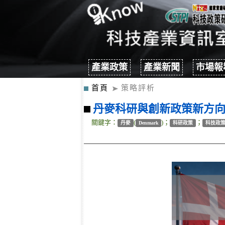
產業政策
產業新聞
市場報
首頁
策略評析
丹麥科研與創新政策新方向：2
關鍵字：
(
)；
；
丹麥
Denmark
科研政策
科技政