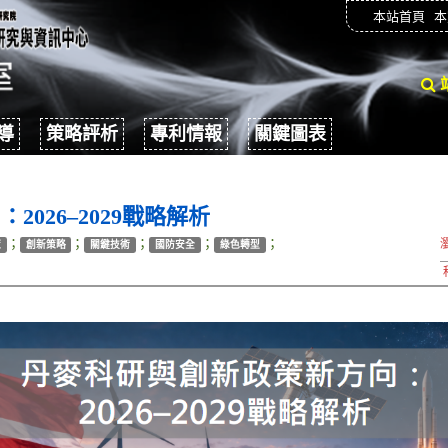
本站首頁
本
導
策略評析
專利情報
關鍵圖表
026–2029戰略解析
；
；
；
；
；
策
創新策略
關鍵技術
國防安全
綠色轉型