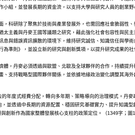
作小組，並發展長期的資金流，以支持大學與研究人員的創業野
面，科研除了聚焦於技術與產業發展外，也需回應社會脆弱性、
猶太主義與丹麥王國等議題之研究，藉此強化社會包容性與民主
訊息與錯誤資訊擴散的環境下，維持研究誠信、知識信任與學術
行為準則》，並設立新的研究與創新獎項，以提升研究成果的社
濟體，丹麥必須透過與歐盟、北歐及全球夥伴的合作，持續提升
畫、支持戰略型國際夥伴關係，並依據地緣政治變化調整其海外
去的年度式經費分配，轉向多年期、策略導向的治理模式。丹麥
向，並透過中長期的資源配置、穩固研究基礎實力、提升知識型
與創新作為國家整體發展核心支柱的政策定位。（1349字；圖