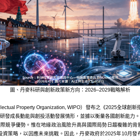
圖、丹麥科研與創新政策新方向：2026–2029戰略解析
ual Property Organization, WIPO）發布之《2025全球創新指數》
、研發成長動能與創投活動發展情形，並據以衡量各國創新能力。
國際競爭優勢。惟在地緣政治風險升高與國際局勢日趨複雜的背
策略，以因應未來挑戰。因此，丹麥政府於2025年10月發布《