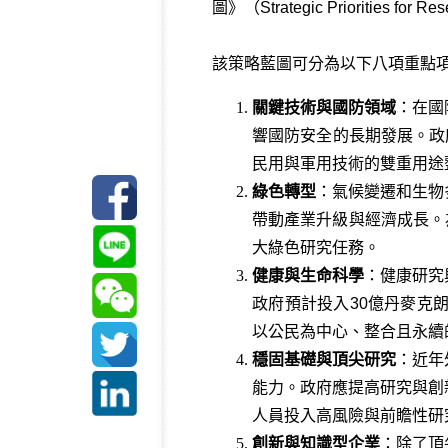
圖》（Strategic Priorities
該策略藍圖可分為以下八項重點
關鍵技術與國防領域
：在國
響國防安全的長期發展。政府
民用與軍用技術的雙重用途
綠色轉型
：氣候變遷和生物
帶動產業升級與經濟成長。
大綠色研究任務。
健康與生命科學
：健康研究
政府預計投入30億丹麥克
以公民為中心、整合且永續
穩固基礎與頂尖研究
：近年
能力。政府應提高研究與創
人員投入高風險與前瞻性研
創新與知識型企業
：除了頂