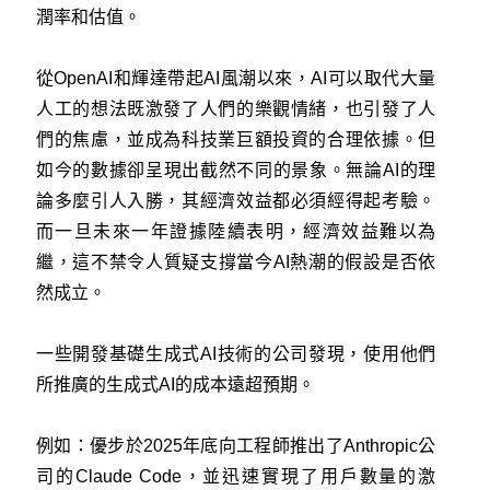
潤率和估值。
從OpenAI和輝達帶起AI風潮以來，AI可以取代大量
人工的想法既激發了人們的樂觀情緒，也引發了人
們的焦慮，並成為科技業巨額投資的合理依據。但
如今的數據卻呈現出截然不同的景象。無論AI的理
論多麼引人入勝，其經濟效益都必須經得起考驗。
而一旦未來一年證據陸續表明，經濟效益難以為
繼，這不禁令人質疑支撐當今AI熱潮的假設是否依
然成立。
一些開發基礎生成式AI技術的公司發現，使用他們
所推廣的生成式AI的成本遠超預期。
例如：優步於2025年底向工程師推出了Anthropic公
司的Claude Code，並迅速實現了用戶數量的激