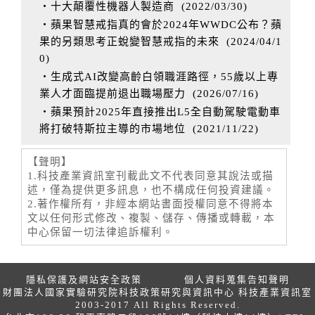
‧十大顛覆性機器人製造商
(
2022/03/30
)
‧蘋果智慧戒指真的會於2024年WWDC公布？蘋
果的另類思考正蛻變智慧戒指的未來
(
2024/04/1
0
)
‧生成式AI改變高齡白領職涯路徑，55歲以上專
業人才面臨提前退出職場壓力
(
2026/07/16
)
‧蘋果預計2025年直接推出L5全自動駕駛電動車
將打破特斯拉主導的市場地位
(
2021/11/22
)
【聲明】
1.科技產業資訊室刊載此文不代表同意其說法或描
述，僅為提供更多訊息，也不構成任何投資建議。
2.著作權所有，非經本網站書面授權同意不得將本
文以任何形式修改、複製、儲存、傳播或轉載，本
中心保留一切法律追訴權利。
隱私保護及網站安全政策
個人資料蒐集告知聲明
財團法人國家實驗研究院科技政策研究與資訊中心 科技產業資訊室
2003-2017 All Rights Reserved.