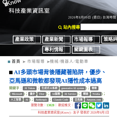
2026年8月09日 (週日) 台灣時間：
站內搜尋
產業政策
產業新聞
市場報導
策略
專利情報
關鍵圖表
首頁
市場報導
機械/機器人/電動車
AI多頭市場背後隱藏著陷阱，優步、
亞馬遜和微軟都發現AI隱性成本過高
關鍵字：
；
(
)；
AI Token
生成式AI系統
generative AI system
微軟
(
)；
(
)；
(
)；
(
)；
Microsoft
優步
Uber
AI服務
AI Service
輝達
Nvidia
(
)；
；
；
(
)
人工智慧
AI
Anthropic
Claude Code
亞馬遜
Amazon.com
瀏覽次數：
13028
｜ 歡迎推文：
科技產業資訊室(iKnow) - 友子 發表於 2026年6月1日