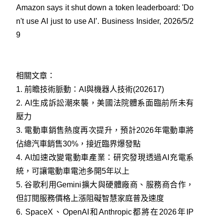
Amazon says it shut down a token leaderboard: 'Do
n't use AI just to use AI’. Business Insider, 2026/5/2
9
相關文章：
1.
前瞻技術脈動：AI與機器人技術(202617)
2.
AI生成訴訟潮來襲，美國法院體系面臨前所未有
壓力
3.
電動車銷售熱度再次提升，預計2026年電動車將
佔總汽車銷售30%，接近臨界爆發點
4.
AI加速改變電動車產業：研究發現透過AI充電系
統，可讓電動車電池多開5年以上
5.
谷歌利用Gemini擴大與硬體廠商、服務商合作，
但訂閱服務價格上漲阻礙智慧家庭普及速度
6.
SpaceX、OpenAI和Anthropic都將在2026年IP