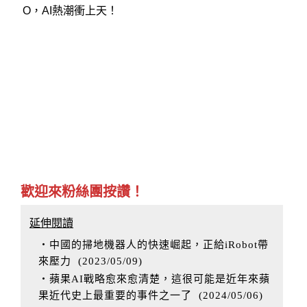
O，AI熱潮衝上天！
歡迎來粉絲團按讚！
延伸閱讀
‧中國的掃地機器人的快速崛起，正給iRobot帶
來壓力
(
2023/05/09
)
‧蘋果AI戰略愈來愈清楚，這很可能是近年來蘋
果近代史上最重要的事件之一了
(
2024/05/06
)