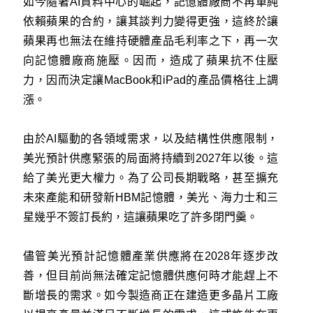
如今隨著AI資料中心的崛起，記憶體廠商不再單純
依賴蘋果的合約，讓其談判力變得更強，這終於讓
蘋果再也無法在維持硬體產品毛利率之下，再一次
向記憶體廠商施壓。因而，造成了蘋果抗不住壓
力，因而決定讓MacBook和iPad的產品價格往上調
漲。
由於AI驅動的各領域需求，以及結構性供應限制，
美光預計供應緊張的局面將持續到2027年以後。這
給了美光更大權力。為了公司長期戰略，甚至擴充
未來產能和研發新HBM記憶體，美光、海力士和三
星幾乎不簽訂長約，這讓蘋果吃了許多閉門羹。
儘管美光預計記憶體產業供應將在2028年逐步改
善，但目前尚無法確定記憶體供應何時才能趕上不
斷增長的需求。如今製造商正在建造更多晶片工廠