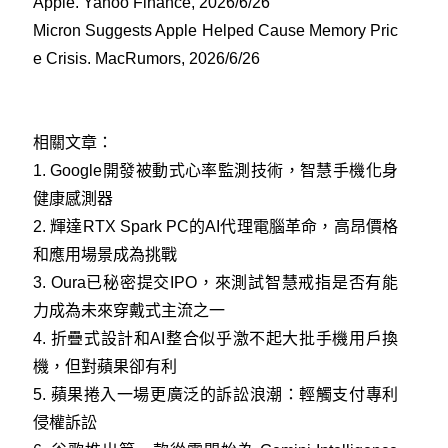
Apple. Yahoo Finance, 2026/6/26
Micron Suggests Apple Helped Cause Memory Pric
e Crisis. MacRumors, 2026/6/26
相關文章：
1.
Google開發被動式心率監測技術，智慧手機化身
健康感測器
2.
輝達RTX Spark PC的AI代理電腦革命，高昂價格
和應用場景成為挑戰
3.
Oura已秘密提交IPO，來測試智慧戒指是否有能
力成為未來穿戴式主流之一
4.
折疊式設計和AI整合似乎激不起大批手機用戶換
機，但對蘋果卻有利
5.
蘋果捲入一場更廣泛的訴訟浪潮：輕觸支付專利
侵權訴訟