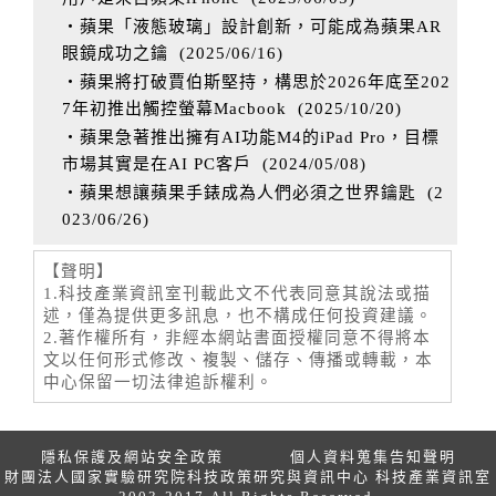
‧蘋果「液態玻璃」設計創新，可能成為蘋果AR
眼鏡成功之鑰
(
2025/06/16
)
‧蘋果將打破賈伯斯堅持，構思於2026年底至202
7年初推出觸控螢幕Macbook
(
2025/10/20
)
‧蘋果急著推出擁有AI功能M4的iPad Pro，目標
市場其實是在AI PC客戶
(
2024/05/08
)
‧蘋果想讓蘋果手錶成為人們必須之世界鑰匙
(
2
023/06/26
)
【聲明】
1.科技產業資訊室刊載此文不代表同意其說法或描
述，僅為提供更多訊息，也不構成任何投資建議。
2.著作權所有，非經本網站書面授權同意不得將本
文以任何形式修改、複製、儲存、傳播或轉載，本
中心保留一切法律追訴權利。
隱私保護及網站安全政策
個人資料蒐集告知聲明
財團法人國家實驗研究院科技政策研究與資訊中心 科技產業資訊室