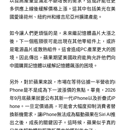
以提高產量並滿足不斷增長的需求，這或許能在更
多供應上線後緩解價格上漲。這其中包括美光在美
國愛達荷州、紐約州和維吉尼亞州擴建產能。
如今讓人們更煩惱的是，未來繼記憶體晶片大漲之
後，下一個瓶頸很可能出現在其他零組件上，或許
是電源晶片或散熱組件。這會造成PC產業更大的困
境。因此傳出，蘋果期望美國政府能夠允許他們向
中國購買記憶體以緩解記憶體飆漲的困境。
另外，對於蘋果來說，市場在等待佔據一半營收的i
Phone是不是成為下一波漲價的焦點。畢竟，2026
年9月底蘋果就要公布其新一代iPhone以及折疊式iP
hone。一旦定價過高，可能會大幅度抑制消費者替
換新機需求，讓iPhone無法成為驅動蘋果在Siri AI推
出之後，成長的關鍵因子。這時候，蘋果似乎真的