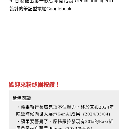
6.
谷歌推出第一款從零開始為 Gemini Intelligence
設計的筆記型電腦Googlebook
歡迎來粉絲團按讚！
延伸閱讀
‧蘋果執行長庫克頂不住壓力，終於宣布2024年
晚些時候向世人展示GenAI成果
(
2024/03/04
)
‧蘋果要警覺了，摩托羅拉發現有20%的Razr新
用戶是來自蘋果iPhone
(
2023/06/05
)