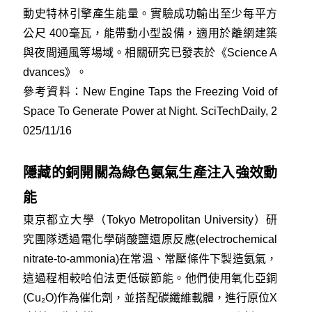
動史特林引擎產生能量。實驗成功輸出至少每平方
公尺 400毫瓦，能帶動小型設備，適用於離網建築
與夜間通風等場域。相關研究已發表於《Science A
dvances》。
參考資料：
New Engine Taps the Freezing Void of
Space To Generate Power at Night. SciTechDaily, 2
025/11/16
隱藏的銅開關為綠色氨氣生產注入強效動
能
東京都立大學（Tokyo Metropolitan University）研
究團隊透過電化學硝酸鹽還原反應(electrochemical
nitrate-to-ammonia)在常溫、常壓條件下製造氨氣，
這過程相較哈伯法更低碳節能。他們使用氧化亞銅
(Cu₂O)作為催化劑，並搭配碳纖維載體，進行原位X