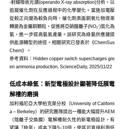
-射線吸收光譜(operando X-ray absorption)分析，以
追蹤催化劑在反應過程中的化學變化。當施加電壓
從較正向變為較負向時，催化劑表面銅氧化物逐漸
轉變為金屬銅顆粒，促進將亞硝酸離子(NO₂⁻)氫化為
氨，進一步提高氨氣產量。該研究為綠氨供應鏈提
供能源轉型的途徑。相關研究已發表於《ChemSus
Chem》。
參考資料：
Hidden copper switch supercharges gre
en ammonia production. ScienceDaily, 2025/11/22
低成本綠氫：新型電極設計顯著降低膜電
解槽的磨損
加利福尼亞大學柏克萊分校（University of Californi
a – Berkeley）的研究團隊提出一種能大幅提升AEM
（陰離子交換膜）電解槽耐久性的新電極設計，有
望讓「綠氫」成本下降5–10倍，使其可直接利用低