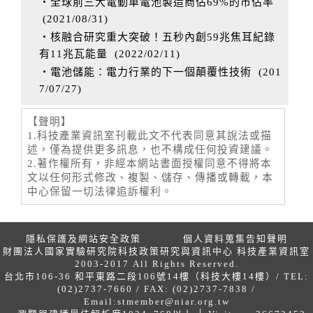
‧全球前三大電動車電池製造商佔69%的市佔率
(
2021/08/31
)
‧核融合研究重大突破！五秒內創59兆焦耳紀錄
有11兆瓦能量
(
2022/02/11
)
‧電池儲能：電力行業的下一個顛覆性技術
(
201
7/07/27
)
【聲明】
1.科技產業資訊室刊載此文不代表同意其說法或描
述，僅為提供更多訊息，也不構成任何投資建議。
2.著作權所有，非經本網站書面授權同意不得將本
文以任何形式修改、複製、儲存、傳播或轉載，本
中心保留一切法律追訴權利。
隱私保護及網站安全政策
個人資料蒐集告知聲明
財團法人國家實驗研究院科技政策研究與資訊中心 科技產業資訊室
2003-2017 All Rights Reserved.
台北市106-36 和平東路二段106號14樓（科技大樓14樓）/ TEL:
(02)2737-7660 / FAX: (02)2737-7838 /
Email:
stmember@niar.org.tw