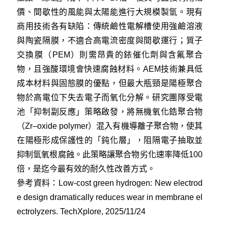
價、間歇性的風能與太陽能進行大規模製氫。現有
商用技術各有缺陷：傳統鹼性電解槽使用強鹼溶液
與陶瓷隔膜，不適合高電流密度與間歇運行；質子
交換膜（PEM）則需昂貴的銥催化劑與含氟聚合
物，且強酸環境會快速腐蝕材料。AEM技術兼具低
成本材料與固態膜的優點，但最大瓶頸是陽極聚合
物於高電位下失去電子而氧化分解。研究團隊受電
池「抑制副反應」策略啟發，將無機氧化鋯聚合物
（Zr–oxide polymer）混入有機導離子聚合物，使其
在陽極形成保護性的「鈍化層」，阻隔電子抽取並
抑制氫氧根腐蝕。此策略讓聚合物劣化速率降低100
倍，是迄今最有效的耐久性改善方式。
參考資料：
Low-cost green hydrogen: New electrod
e design dramatically reduces wear in membrane el
ectrolyzers. TechXplore, 2025/11/24