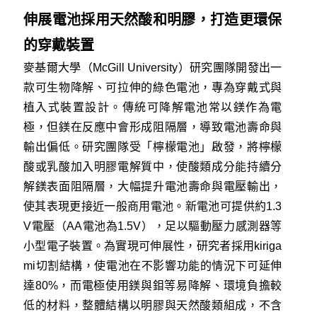
伸展電池採用天然酸和明膠，打造更環保
的穿戴裝置
麥基爾大學（McGill University）研究團隊開發出一
款可生物降解、可拉伸的綠色電池，專為穿戴式與
植入式裝置設計。傳統可降解電池常以鎂作為電
極，但鎂在反應中會形成阻隔層，導致電池壽命與
輸出偏低。研究團隊受「檸檬電池」啟發，將檸檬
酸或乳酸加入明膠電解質中，使酸類成分能持續分
解鎂表面阻隔層，大幅提升電池壽命與電壓輸出，
使其表現更接近一般商用電池。新電池可提供約1.3
V電壓（AA電池為1.5V），足以驅動壓力感測器等
小型電子裝置。為實現可伸展性，研究者採用kiriga
mi切割結構，使電池在不影響功能的情況下可延伸
達80%，而電極使用鎂與鉬等易降解、環境負擔較
低的材料，整體結構以明膠與天然酸類組成，不含