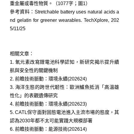
重金屬或毒性物質。（1077字；圖1）
參考資料：
Stretchable battery uses natural acids a
nd gelatin for greener wearables. TechXplore, 202
5/11/25
相關文章：
1.
氧元素改寫鋰電池科學認知，新研究揭示提升續
航與安全性的關鍵機制
2.
前瞻技術脈動：環境永續(202624)
3.
海洋生態的跨世代韌性：歐洲鱸魚抵消「高溫雄
性化」的表觀遺傳研究
4.
前瞻技術脈動：環境永續(202623)
5.
CATL保守面對固態電池進入主流市場的態度，其
認為2030年都不太可能實踐大規模部署
6.
前瞻技術脈動：能源技術(202614)