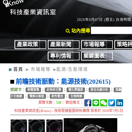
2026年8月07日 (週五) 台灣時間：
站內搜尋
產業政策
產業新聞
市場報導
策略
專利情報
關鍵圖表
首頁
市場報導
能源/生態環境
前瞻技術脈動：能源技術(202615)
關鍵字：
；
；
；
；
熱電發電
史特林引擎
電化學還原
原位光譜分析
陰離
；
；
；
子交換膜
電解水製氫
柔性電池
生物降解
瀏覽次數：
520
｜ 歡迎推文：
科技產業資訊室(iKnow) - 技術發展藍圖研析團隊 發表於 2026年7月1日