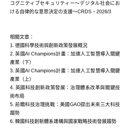
コグニティブセキュリティー～デジタル社会にお
ける自律的な意思決定の支援～CRDS，2026/3
相關文章：
1.
德國科學技術與創新政策發展概況
2.
英國AI Champions計畫：加速人工智慧導入關鍵
產業（下）
3.
英國AI Champions計畫：加速人工智慧導入關鍵
產業（上）
4.
英國科技創新政策發展：治理體系改革與關鍵技
術布局
5.
前瞻科技治理挑戰：美國GAO提出未來三大科技
趨勢
6.
韓國科技創新體系建構與國家戰略技術發展趨勢