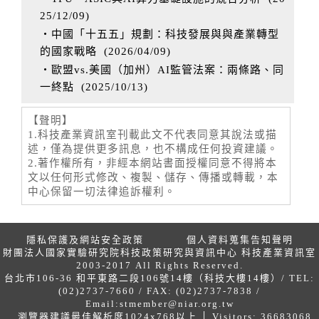
25/12/09
)
‧中國「十五五」規劃：科技發展與與產業轉型
的國家戰略
(
2026/04/09
)
‧歐盟vs.美國（加州）AI監管法案：兩條路、同
一終點
(
2025/10/13
)
【聲明】
1.科技產業資訊室刊載此文不代表同意其說法或描
述，僅為提供更多訊息，也不構成任何投資建議。
2.著作權所有，非經本網站書面授權同意不得將本
文以任何形式修改、複製、儲存、傳播或轉載，本
中心保留一切法律追訴權利。
隱私保護及網站安全政策
個人資料蒐集告知聲明
財團法人國家實驗研究院科技政策研究與資訊中心 科技產業資訊室
2003-2017 All Rights Reserved.
台北市106-36 和平東路二段106號14樓（科技大樓14樓）/ TEL:
(02)2737-7660 / FAX: (02)2737-7838 /
Email:
stmember@niar.org.tw
瀏覽器建議最佳解析度1024x768以上 │ Visitors: 36683068