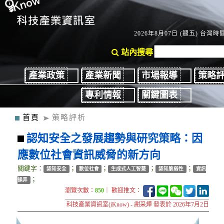
2026年8月07日 (週五) 台灣時間：
站內搜尋
產業政策
產業新聞
市場報導
策略
專利情報
關鍵圖表
首頁
策略評析
認知安全之發展趨勢與研究策略：因
應數位社會資訊威脅的新方向
關鍵字：
；
；
；
；
認知安全
數位社會
生成式人工智慧
認知脆弱性
資訊
；
操弄
瀏覽次數：
850
｜ 歡迎推文：
科技產業資訊室(iKnow) - 謝采燁 發表於 2026年7月2日