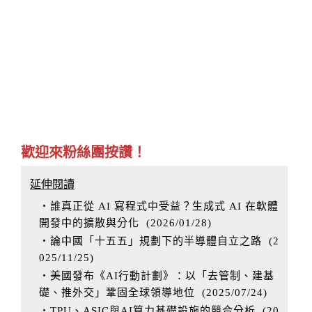
歡迎來粉絲團按讚！
延伸閱讀
‧誰真正從 AI 寫程式中受益？生成式 AI 在軟體
開發中的擴散與分化
(
2026/01/28
)
‧論中國「十五五」規劃下的半導體自立之路
(
2
025/11/25
)
‧美國發布《AI行動計劃》：以「去管制、建基
礎、推外交」鞏固全球領導地位
(
2025/07/24
)
‧TPU、ASIC與AI算力基礎設施的競合分析
(
20