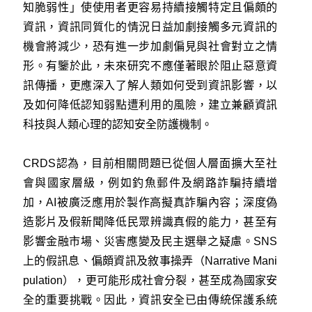
知脆弱性」使使用者更容易持續接觸特定且偏頗的
資訊，資訊同質化的情況日益加劇接觸多元資訊的
機會將減少，恐有進一步加劇偏見與社會對立之情
形。有鑒於此，未來研究不應僅著眼於阻止惡意資
訊傳播，更應深入了解人類如何受到資訊影響，以
及如何降低認知弱點遭利用的風險，建立兼顧資訊
科技與人類心理的認知安全防護機制。
CRDS認為，目前相關問題已從個人層面擴大至社
會與國家層級，例如釣魚郵件及網路詐騙持續增
加，AI被廣泛應用於製作高擬真詐騙內容；深度偽
造影片及假新聞降低民眾辨識真假的能力，甚至有
影響金融市場、災害應變及民主選舉之疑慮。SNS
上的假訊息、偏頗資訊及敘事操弄（Narrative Mani
pulation），更可能形成社會分裂，甚至成為國家安
全的重要挑戰。因此，資訊安全已由傳統保護系統