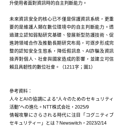
升使用者面對資訊時的自主判斷能力。
未來資訊安全的核心已不僅是保護資訊系統，更重
要的是維護人類在數位環境中的自主判斷能力。透
過建立認知弱點研究基礎、發展新型防護技術、促
進跨領域合作及推動長期研究布局，可逐步形成完
整的認知安全生態系，降低假訊息、AI詐騙及資訊
操弄對個人、社會與國家造成的影響，並建立可信
賴且具韌性的數位社會。
（1211字；圖1）
參考資料：
人々とAIの協調による“人々のためのセキュリティ
活動”への進化。NTT株式会社，2025/9
情報攻撃にさらされる時代に注目「コグニティブ
セキュリティー」とは？Newswitch，2023/2/14