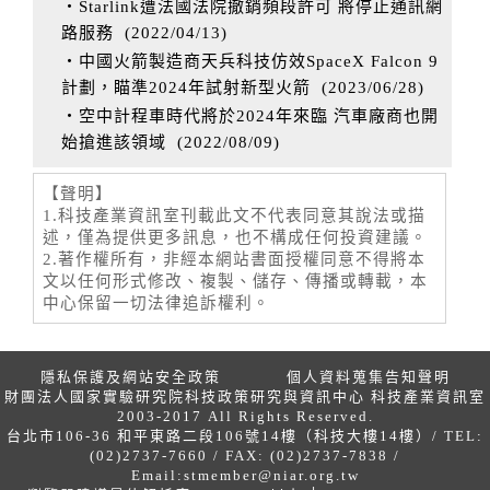
‧Starlink遭法國法院撤銷頻段許可 將停止通訊網
路服務
(
2022/04/13
)
‧中國火箭製造商天兵科技仿效SpaceX Falcon 9
計劃，瞄準2024年試射新型火箭
(
2023/06/28
)
‧空中計程車時代將於2024年來臨 汽車廠商也開
始搶進該領域
(
2022/08/09
)
【聲明】
1.科技產業資訊室刊載此文不代表同意其說法或描
述，僅為提供更多訊息，也不構成任何投資建議。
2.著作權所有，非經本網站書面授權同意不得將本
文以任何形式修改、複製、儲存、傳播或轉載，本
中心保留一切法律追訴權利。
隱私保護及網站安全政策
個人資料蒐集告知聲明
財團法人國家實驗研究院科技政策研究與資訊中心 科技產業資訊室
2003-2017 All Rights Reserved.
台北市106-36 和平東路二段106號14樓（科技大樓14樓）/ TEL:
(02)2737-7660 / FAX: (02)2737-7838 /
Email:
stmember@niar.org.tw