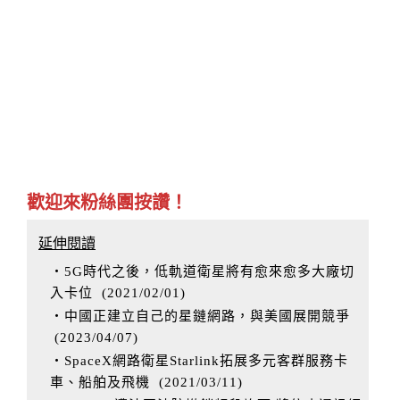
歡迎來粉絲團按讚！
延伸閱讀
‧5G時代之後，低軌道衛星將有愈來愈多大廠切
入卡位
(
2021/02/01
)
‧中國正建立自己的星鏈網路，與美國展開競爭
(
2023/04/07
)
‧SpaceX網路衛星Starlink拓展多元客群服務卡
車、船舶及飛機
(
2021/03/11
)