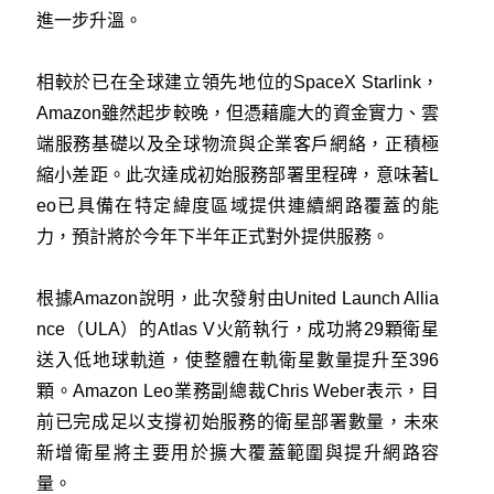
進一步升溫。
相較於已在全球建立領先地位的SpaceX Starlink，
Amazon雖然起步較晚，但憑藉龐大的資金實力、雲
端服務基礎以及全球物流與企業客戶網絡，正積極
縮小差距。此次達成初始服務部署里程碑，意味著L
eo已具備在特定緯度區域提供連續網路覆蓋的能
力，預計將於今年下半年正式對外提供服務。
根據Amazon說明，此次發射由United Launch Allia
nce（ULA）的Atlas V火箭執行，成功將29顆衛星
送入低地球軌道，使整體在軌衛星數量提升至396
顆。Amazon Leo業務副總裁Chris Weber表示，目
前已完成足以支撐初始服務的衛星部署數量，未來
新增衛星將主要用於擴大覆蓋範圍與提升網路容
量。