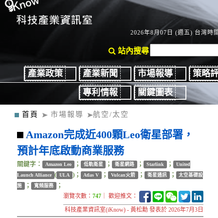
2026年8月07日 (週五) 台灣時間：
站內搜尋
產業政策
產業新聞
市場報導
策略
專利情報
關鍵圖表
首頁
市場報導
航空/太空
Amazon完成近400顆Leo衛星部署，
預計年底啟動商業服務
關鍵字：
；
；
；
；
Amazon Leo
低軌衛星
衛星網路
Starlink
United
(
)；
；
；
；
Launch Alliance
ULA
Atlas V
Vulcan火箭
衛星通訊
太空基礎設
；
；
施
寬頻服務
瀏覽次數：
747
｜ 歡迎推文：
科技產業資訊室(iKnow) - 黃松勳 發表於 2026年7月3日