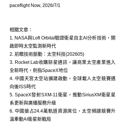
paceflight Now, 2026/7/1
相關文章：
1.
NASA與Loft Orbital驗證衛星自主AI分析技術，開
啟即時太空監測新時代
2.
前瞻技術脈動：太空科技(202605)
3.
Rocket Lab收購銥星通訊，讓商業太空產業進入
全新時代，劍指SpaceX地位
4.
中國天宮太空站擴建啟動，全球載人太空競賽邁
向後ISS時代
5.
SpaceX發射SXM-11衛星，推動SiriusXM衛星星
系更新與廣播服務升級
6.
中國搶占24.4萬軌道資源席位，太空頻譜競賽升
溫牽動AI衛星新戰局