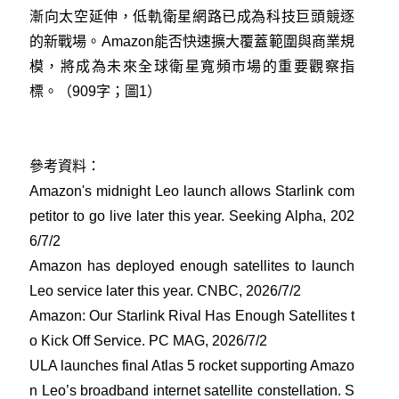
漸向太空延伸，低軌衛星網路已成為科技巨頭競逐
的新戰場。Amazon能否快速擴大覆蓋範圍與商業規
模，將成為未來全球衛星寬頻市場的重要觀察指
標。（909字；圖1）
參考資料：
Amazon's midnight Leo launch allows Starlink com
petitor to go live later this year. Seeking Alpha, 202
6/7/2
Amazon has deployed enough satellites to launch
Leo service later this year. CNBC, 2026/7/2
Amazon: Our Starlink Rival Has Enough Satellites t
o Kick Off Service. PC MAG, 2026/7/2
ULA launches final Atlas 5 rocket supporting Amazo
n Leo’s broadband internet satellite constellation. S