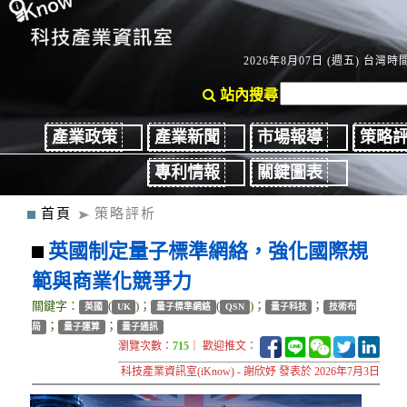
2026年8月07日 (週五) 台灣時間：
站內搜尋
產業政策
產業新聞
市場報導
策略
專利情報
關鍵圖表
首頁
策略評析
英國制定量子標準網絡，強化國際規
範與商業化競爭力
關鍵字：
(
)；
(
)；
；
英國
UK
量子標準網絡
QSN
量子科技
技術布
；
；
局
量子運算
量子通訊
瀏覽次數：
715
｜ 歡迎推文：
科技產業資訊室(iKnow) - 謝欣妤 發表於 2026年7月3日