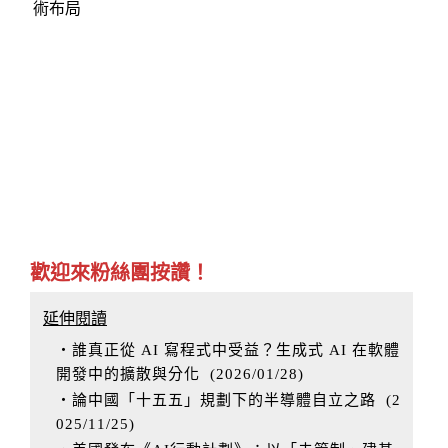
術布局
歡迎來粉絲團按讚！
延伸閱讀
‧誰真正從 AI 寫程式中受益？生成式 AI 在軟體
開發中的擴散與分化
(
2026/01/28
)
‧論中國「十五五」規劃下的半導體自立之路
(
2
025/11/25
)