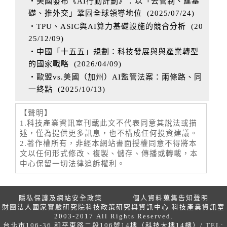
‧美國發布《AI行動計劃》：以「去管制、建基
礎、推外交」鞏固全球領導地位
(
2025/07/24
)
‧TPU、ASIC與AI算力基礎設施的競合分析
(
20
25/12/09
)
‧中國「十五五」規劃：科技發展與與產業轉型
的國家戰略
(
2026/04/09
)
‧歐盟vs.美國（加州）AI監管法案：兩條路、同
一終點
(
2025/10/13
)
【聲明】
1.科技產業資訊室刊載此文不代表同意其說法或描
述，僅為提供更多訊息，也不構成任何投資建議。
2.著作權所有，非經本網站書面授權同意不得將本
文以任何形式修改、複製、儲存、傳播或轉載，本
中心保留一切法律追訴權利。
隱私保護及網站安全政策
個人資料蒐集告知聲明
財團法人國家實驗研究院科技政策研究與資訊中心 科技產業資訊室
2003-2017 All Rights Reserved.
台北市106-36 和平東路二段106號14樓（科技大樓14樓）/ TEL: