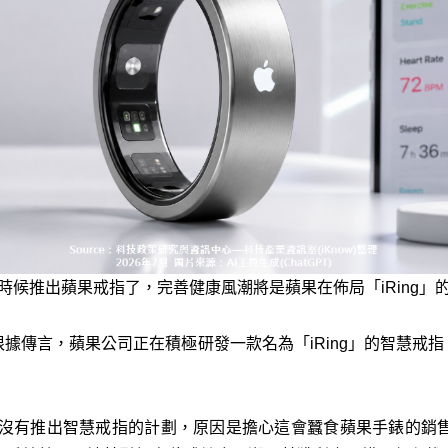
時候推出蘋果戒指了，完善健康風潮將是蘋果在佈局「iRing」
言，蘋果公司正在積極研發一款名為「iRing」的智慧戒指，目標直
蘋果沒有推出智慧戒指的計劃，原因是擔心這會蠶食蘋果手錶的銷售