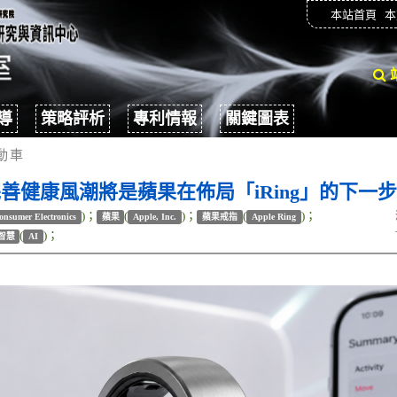
本站首頁
本
導
策略評析
專利情報
關鍵圖表
動車
善健康風潮將是蘋果在佈局「iRing」的下一步
)；
(
)；
(
)；
onsumer Electronics
蘋果
Apple, Inc.
蘋果戒指
Apple Ring
(
)；
智慧
AI