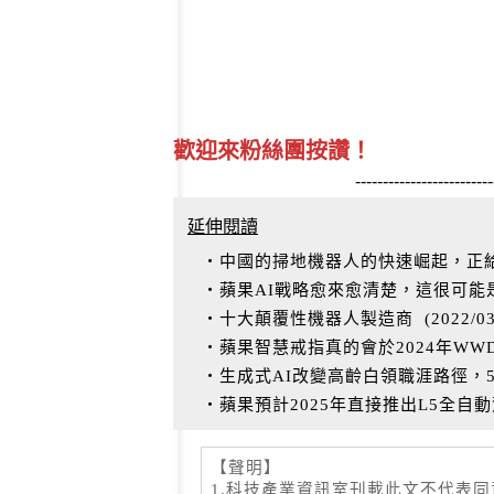
歡迎來粉絲團按讚！
-------------------------
延伸閱讀
‧中國的掃地機器人的快速崛起，正給i
‧蘋果AI戰略愈來愈清楚，這很可
‧十大顛覆性機器人製造商
(
2022/0
‧蘋果智慧戒指真的會於2024年W
‧生成式AI改變高齡白領職涯路徑，
‧蘋果預計2025年直接推出L5全自
【聲明】
1.科技產業資訊室刊載此文不代表