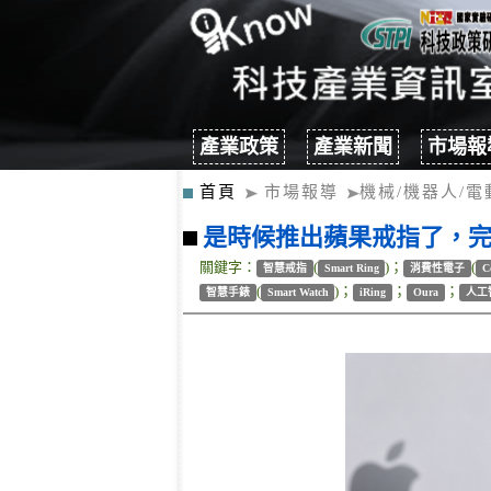
產業政策
產業新聞
市場報
首頁
市場報導
機械/機器人/電
是時候推出蘋果戒指了，完
關鍵字：
(
)；
(
智慧戒指
Smart Ring
消費性電子
C
(
)；
；
；
智慧手錶
Smart Watch
iRing
Oura
人工