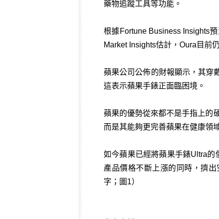
藥物追蹤工具等功能。
根據Fortune Business I
Market Insights估計，O
蘋果公司公佈的財報顯示，其穿戴
這表示蘋果手錶正面臨困境。
蘋果的優勢從來都不是手指上的硬
而是其能夠更完善蘋果在健康領域
如今蘋果已經將蘋果手錶Ultra
產品價格不斷上漲的同時，擠出空
字；圖1）