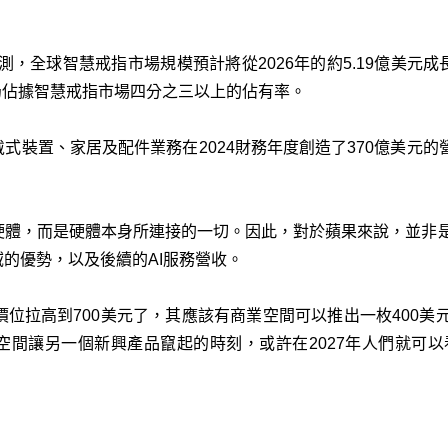
nsights預測，全球智慧戒指市場規模預計將從2026年的約5.19億美元成長
ura目前仍佔據智慧戒指市場四分之三以上的佔有率。
式裝置、家居及配件業務在2024財務年度創造了370億美元的營
體，而是硬體本身所連接的一切。因此，對於蘋果來說，並非是i
的優勢，以及後續的AI服務營收。
的價位拉高到700美元了，其應該有商業空間可以推出一枚400美元
間讓另一個新興產品竄起的時刻，或許在2027年人們就可以看到真