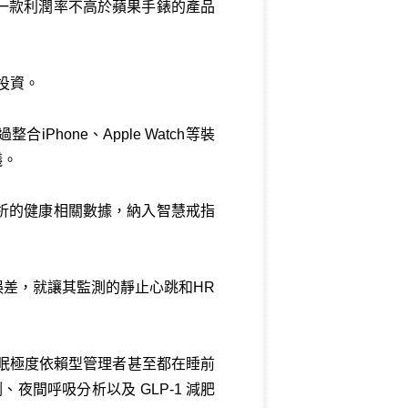
一款利潤率不高於蘋果手錶的產品
投資。
Phone、Apple Watch等裝
議。
析的健康相關數據，納入智慧戒指
差，就讓其監測的靜止心跳和HR
睡眠極度依賴型管理者甚至都在睡前
測、夜間呼吸分析以及 GLP-1 減肥