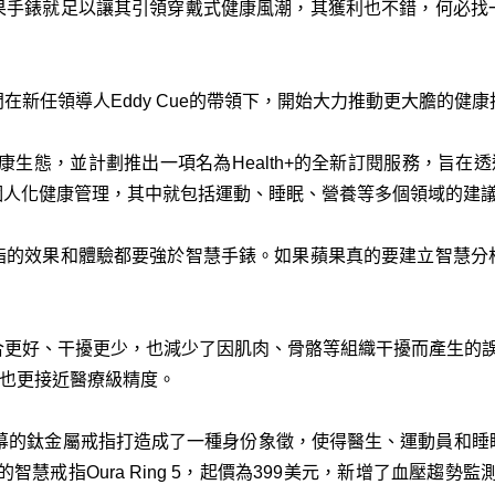
果手錶就足以讓其引領穿戴式健康風潮，其獲利也不錯，何必找
在新任領導人Eddy Cue的帶領下，開始大力推動更大膽的健康
康生態，並計劃推出一項名為Health+的全新訂閱服務，旨在透過整合i
個人化健康管理，其中就包括運動、睡眠、營養等多個領域的建
指的效果和體驗都要強於智慧手錶。如果蘋果真的要建立智慧分
合更好、干擾更少，也減少了因肌肉、骨骼等組織干擾而產生的誤
，也更接近醫療級精度。
螢幕的鈦金屬戒指打造成了一種身份象徵，使得醫生、運動員和
的智慧戒指Oura Ring 5，起價為399美元，新增了血壓趨勢監