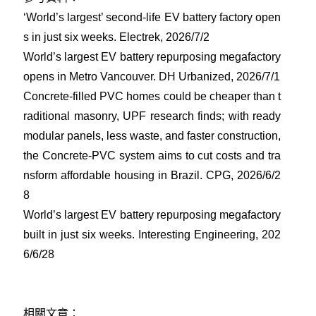
‘World’s largest’ second-life EV battery factory open
s in just six weeks. Electrek, 2026/7/2
World’s largest EV battery repurposing megafactory
opens in Metro Vancouver. DH Urbanized, 2026/7/1
Concrete-filled PVC homes could be cheaper than t
raditional masonry, UPF research finds; with ready
modular panels, less waste, and faster construction,
the Concrete-PVC system aims to cut costs and tra
nsform affordable housing in Brazil. CPG, 2026/6/2
8
World’s largest EV battery repurposing megafactory
built in just six weeks. Interesting Engineering, 202
6/6/28
相關文章：