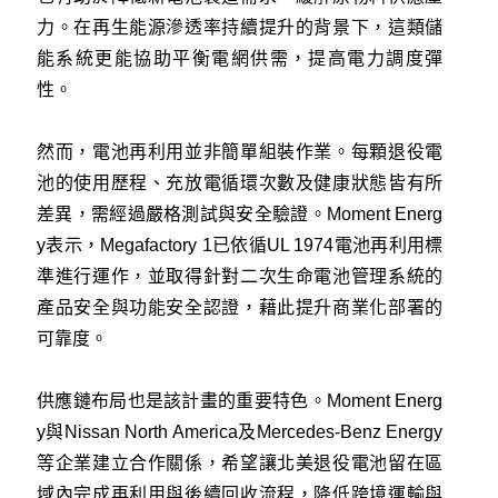
力。在再生能源滲透率持續提升的背景下，這類儲
能系統更能協助平衡電網供需，提高電力調度彈
性。
然而，電池再利用並非簡單組裝作業。每顆退役電
池的使用歷程、充放電循環次數及健康狀態皆有所
差異，需經過嚴格測試與安全驗證。Moment Energ
y表示，Megafactory 1已依循UL 1974電池再利用標
準進行運作，並取得針對二次生命電池管理系統的
產品安全與功能安全認證，藉此提升商業化部署的
可靠度。
供應鏈布局也是該計畫的重要特色。Moment Energ
y與Nissan North America及Mercedes-Benz Energy
等企業建立合作關係，希望讓北美退役電池留在區
域內完成再利用與後續回收流程，降低跨境運輸與