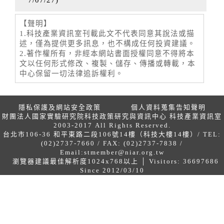
7/07/27
)
【聲明】
1.科技產業資訊室刊載此文不代表同意其說法或描
述，僅為提供更多訊息，也不構成任何投資建議。
2.著作權所有，非經本網站書面授權同意不得將本
文以任何形式修改、複製、儲存、傳播或轉載，本
中心保留一切法律追訴權利。
隱私保護及網站安全政策
個人資料蒐集告知聲明
財團法人國家實驗研究院科技政策研究與資訊中心 科技產業資訊室
2003-2017 All Rights Reserved.
台北市106-36 和平東路二段106號14樓（科技大樓14樓）/ TEL:
(02)2737-7660 / FAX: (02)2737-7838 /
Email:
stmember@niar.org.tw
瀏覽器建議最佳解析度1024x768以上 │ Visitors: 36697686
Since 2012/03/10