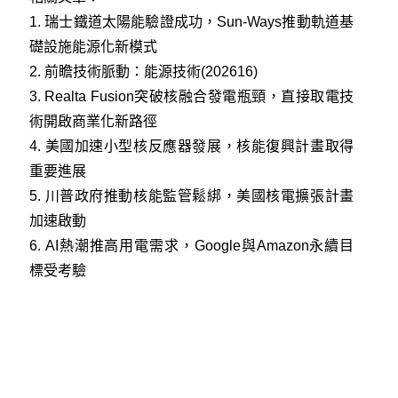
1.
瑞士鐵道太陽能驗證成功，Sun-Ways推動軌道基
礎設施能源化新模式
2.
前瞻技術脈動：能源技術(202616)
3.
Realta Fusion突破核融合發電瓶頸，直接取電技
術開啟商業化新路徑
4.
美國加速小型核反應器發展，核能復興計畫取得
重要進展
5.
川普政府推動核能監管鬆綁，美國核電擴張計畫
加速啟動
6.
AI熱潮推高用電需求，Google與Amazon永續目
標受考驗