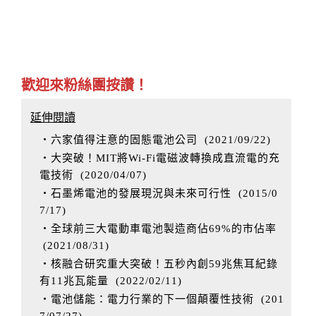
歡迎來粉絲團按讚！
延伸閱讀
‧六家值得注意的固態電池公司
(
2021/09/22
)
‧大突破！MIT將Wi-Fi電磁波轉換成直流電的充
電技術
(
2020/04/07
)
‧石墨烯電池的發展現況與未來可行性
(
2015/0
7/17
)
‧全球前三大電動車電池製造商佔69%的市佔率
(
2021/08/31
)
‧核融合研究重大突破！五秒內創59兆焦耳紀錄
有11兆瓦能量
(
2022/02/11
)
‧電池儲能：電力行業的下一個顛覆性技術
(
201