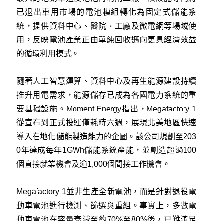
已退出車用市場的電池模組轉化為固定式儲能系
統，提供資料中心、醫院、工廠及微電網等場域使
用，反映電池產業正由單純回收邁向更具經濟效益
的循環利用模式。
隨著人工智慧運算、資料中心及再生能源建設持續
推升用電需求，能源儲存已成為各國電力系統的重
要基礎設施。Moment Energy指出，Megafactory 1
從宣布到正式投運僅耗時六週，展現北美地區快速
導入在地化儲能製造能力的企圖。該公司規劃至203
0年達成每年1GWh儲能系統產能，並創造超過100
個直接就業機會及逾1,000個間接工作機會。
Megafactory 1並非生產全新電池，而是針對退役電
動車電池進行檢測、篩選與重組。事實上，多數電
動車電池在容量衰減至約70%至80%後，已難滿足