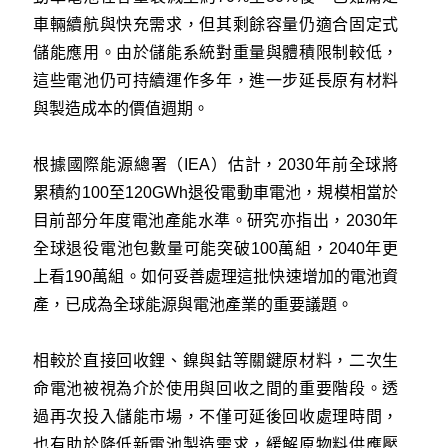
車輛續航與快充需求，但其剩餘容量仍適合固定式
儲能應用。由於儲能系統對重量與體積限制較低，
這些電池仍可持續運作多年，進一步延長原有材料
與製造成本的價值週期。
根據國際能源總署（IEA）估計，2030年前全球將
累積約100至120GWh退役電動車電池，規模相當於
目前部分年度電池產能水準。研究亦指出，2030年
全球退役電池包數量可能突破100萬組，2040年更
上看190萬組。如何妥善處理這批快速增加的電池資
產，已成為全球能源與電池產業的重要議題。
相較於直接回收鋰、鎳與鈷等關鍵原材料，二次生
命電池被視為介於使用與回收之間的重要階段。透
過再次投入儲能市場，不僅可延後回收處理時間，
也有助於降低新電池製造需求，緩解原物料供應壓