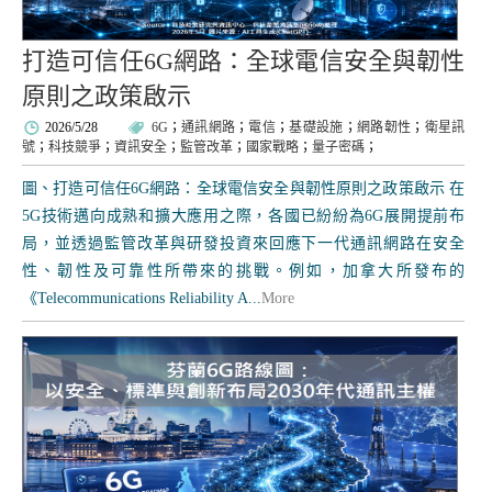
打造可信任6G網路：全球電信安全與韌性
原則之政策啟示
2026/5/28
6G
；
通訊網路
；
電信
；
基礎設施
；
網路韌性
；
衛星訊
號
；
科技競爭
；
資訊安全
；
監管改革
；
國家戰略
；
量子密碼
；
圖、打造可信任6G網路：全球電信安全與韌性原則之政策啟示 在
5G技術邁向成熟和擴大應用之際，各國已紛紛為6G展開提前布
局，並透過監管改革與研發投資來回應下一代通訊網路在安全
性、韌性及可靠性所帶來的挑戰。例如，加拿大所發布的
《Telecommunications Reliability A...
More