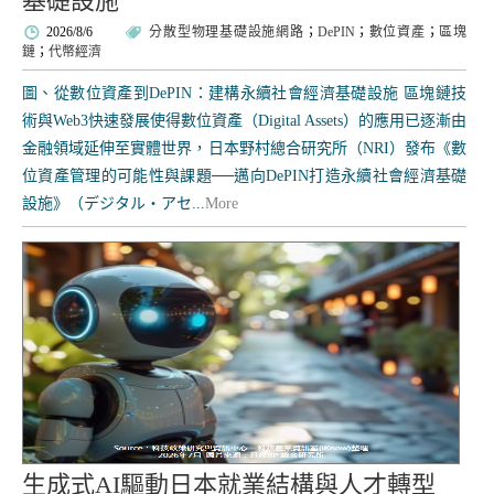
基礎設施
2026/8/6
分散型物理基礎設施網路
；
DePIN
；
數位資產
；
區塊
鏈
；
代幣經濟
圖、從數位資產到DePIN：建構永續社會經濟基礎設施 區塊鏈技
術與Web3快速發展使得數位資產（Digital Assets）的應用已逐漸由
金融領域延伸至實體世界，日本野村總合研究所（NRI）發布《數
位資產管理的可能性與課題──邁向DePIN打造永續社會經濟基礎
設施》（デジタル・アセ...
More
生成式AI驅動日本就業結構與人才轉型