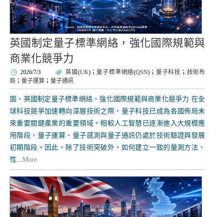
英國制定量子標準網絡，強化國際規範與
商業化競爭力
2026/7/3
英國
(
UK
)；
量子標準網絡
(
QSN
)；
量子科技
；
技術布
局
；
量子運算
；
量子通訊
圖、英國制定量子標準網絡，強化國際規範與商業化競爭力 在全
球科技競爭加速轉向深層技術之際，量子科技已成為各國佈局未
來重要關鍵產業的重要領域。相較人工智慧已逐漸進入大規模應
用階段，量子運算、量子感測與量子通訊仍處於技術驗證與發展
初期階段。因此，除了技術突破外，如何建立一致的量測方法、
性...
More