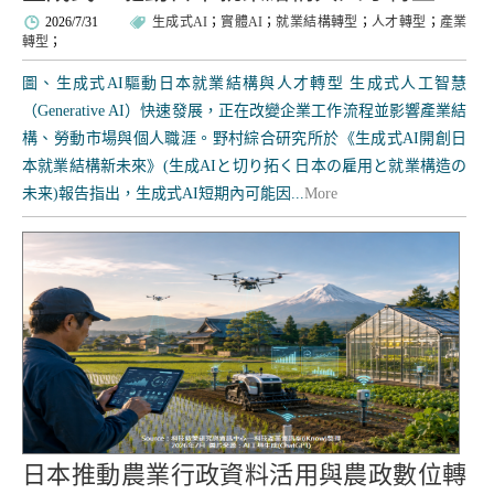
2026/7/31
生成式AI
；
實體AI
；
就業結構轉型
；
人才轉型
；
產業
轉型
；
圖、生成式AI驅動日本就業結構與人才轉型 生成式人工智慧
（Generative AI）快速發展，正在改變企業工作流程並影響產業結
構、勞動市場與個人職涯。野村綜合研究所於《生成式AI開創日
本就業結構新未來》(生成AIと切り拓く日本の雇用と就業構造の
未来)報告指出，生成式AI短期內可能因...
More
日本推動農業行政資料活用與農政數位轉