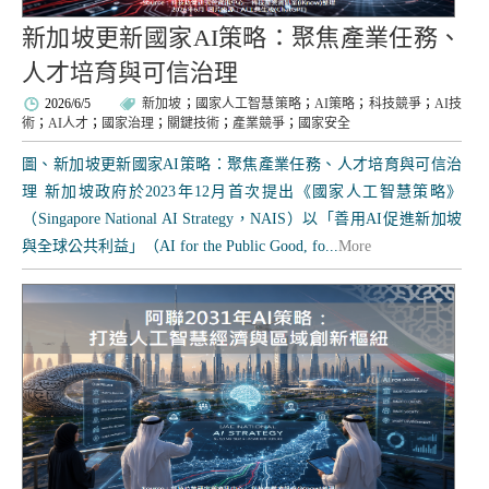
新加坡更新國家AI策略：聚焦產業任務、
人才培育與可信治理
2026/6/5
新加坡
；
國家人工智慧策略
；
AI策略
；
科技競爭
；
AI技
術
；
AI人才
；
國家治理
；
關鍵技術
；
產業競爭
；
國家安全
圖、新加坡更新國家AI策略：聚焦產業任務、人才培育與可信治
理 新加坡政府於2023年12月首次提出《國家人工智慧策略》
（Singapore National AI Strategy，NAIS）以「善用AI促進新加坡
與全球公共利益」（AI for the Public Good, fo...
More