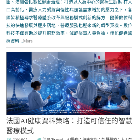
圖、澳洲強化數位健康治理：打造以人為中心的醫療生態系 在人
口高齡化、醫療人力緊縮與慢性病照護需求增加的壓力之下，各
國皆積極尋求醫療體系改革與服務模式創新的解方。隨著數位科
技的快速發展與逐步落地，醫療服務也迎來新的轉型契機。數位
科技不僅有助於提升服務效率，減輕醫事人員負擔，還能促進醫
療資料...
More
法國AI健康資料策略：打造可信任的智慧
醫療模式
2026/6/11
法國
(
France
)；
AI醫療
；
健康資料
；
智慧醫療
；
人工智