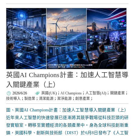
英國AI Champions計畫：加速人工智慧導
入關鍵產業（上）
2026/6/26
英國
(
UK
)；
AI Champions
；
人工智慧
(
AI
)；
關鍵產業
；
技術導入
；
製造業
；
清潔能源
；
潔淨能源
；
創意產業
；
圖、英國AI Champions計畫：加速人工智慧導入關鍵產業（上）
近年來人工智慧的快速發展已逐漸將其競爭戰場從科技巨頭的研
發實驗室，轉移至實體經濟的各類產業中。身為全球科技創新重
鎮，英國科學、創新與技術部（DIST）於6月8日發布了《人工智