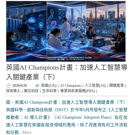
英國AI Champions計畫：加速人工智慧導
入關鍵產業（下）
2026/6/26
英國
(
UK
)；
AI Champions
；
人工智慧
(
AI
)；
關鍵產業
；
技術導入
；
數位科技
；
生命科學
；
專業與商業服務
(
PBS
)；
圖、英國AI Champions計畫：加速人工智慧導入關鍵產業（下）
英國科學、創新與技術部（DIST）於今年6月所發布之《人工智慧
推動者：AI 導入計畫》（AI Champions' Adoption Plans）旨在加
速人工智慧在英國各經濟領域的應用，除了改進現有的工作流程
和任務...
More