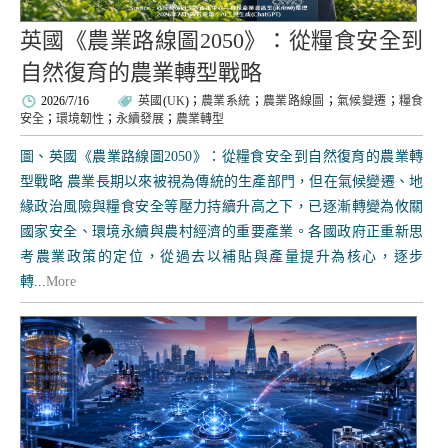
英國《農業路線圖2050》：從糧食安全到
自然復育的農業轉型戰略
2026/7/16
英國
(
UK
)；
農業系統
；
農業路線圖
；
氣候變遷
；
糧食
安全
；
環境韌性
；
永續發展
；
農業轉型
圖、英國《農業路線圖2050》：從糧食安全到自然復育的農業轉
型戰略 農業長期以來被視為傳統的生產部門，但在氣候變遷、地
緣政治風險與糧食安全等壓力持續升高之下，已逐漸轉變為攸關
國家安全、環境永續與農村經濟的重要產業。各國政府正重新思
考農業政策的定位，從過去以補貼與產量提升為核心，逐步
轉...
More