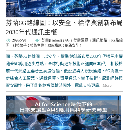
芬蘭6G路線圖：以安全、標準與創新布局
2030年代通訊主權
2026/5/28
芬蘭
(
Finland
)；
6G
；
行動通訊
；
通訊網路
；
6G路線
圖
；
科技競爭
；
技術主權
；
政策措施
；
網路安全
；
圖、芬蘭6G路線圖：以安全、標準與創新布局2030年代通訊主權
隨著5G應用逐步成熟，全球行動通訊技術正邁向6G時代。相較於
前一代網路主要著重高速傳輸、低延遲與大規模連結，6G將進一
步結合人工智慧、邊緣運算、衛星通訊、量子技術、感測網路與
資安韌性，除了能夠縮短傳輸時間外，還能支持更廣...
More