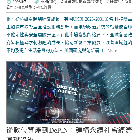
2026/8/7
英國
(
UK
)；
英國研究與創新署
(
UKRI
)；
科研體系
；
新創
公司
；
研究轉型
；
研究經費
圖、從科研卓越到經濟成長：英國UKRI 2026-2031策略 科技變革
正加速市場轉型並推動服務創新，而地緣政治局勢的轉變使全球
不確定性與安全風險升溫，在此市場變動的格局下，全球各國政
府皆積極尋求刺激經濟成長、協助新創企業發展、改善區域經濟
不均及提升生活品質的方法。 英國研究與創新署（...
More
從數位資產到DePIN：建構永續社會經濟