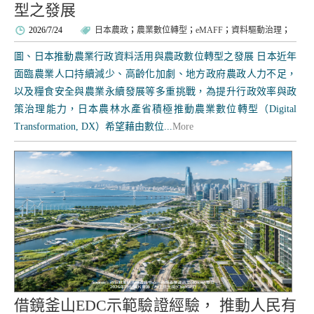
型之發展
2026/7/24
日本農政
；
農業數位轉型
；
eMAFF
；
資料驅動治理
；
圖、日本推動農業行政資料活用與農政數位轉型之發展 日本近年
面臨農業人口持續減少、高齡化加劇、地方政府農政人力不足，
以及糧食安全與農業永續發展等多重挑戰，為提升行政效率與政
策治理能力，日本農林水產省積極推動農業數位轉型（Digital
Transformation, DX）希望藉由數位...
More
借鏡釜山EDC示範驗證經驗， 推動人民有