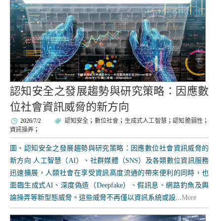
認知安全之發展趨勢與研究策略：因應數
位社會資訊威脅的新方向
2026/7/2
認知安全
；
數位社會
；
生成式人工智慧
；
認知脆弱性
；
資訊操弄
；
圖、認知安全之發展趨勢與研究策略：因應數位社會資訊威脅的
新方向 人工智慧（AI）、社群媒體（SNS）及各類數位資訊服務
迅速擴展，人類社會在享受資訊高度流通的帶來便利的同時，也
面臨生成式AI、深度偽造（Deepfake）、假訊息、網路釣魚及輿
論操弄等新型態威脅。這些威脅不再僅以資訊系統或設...
More