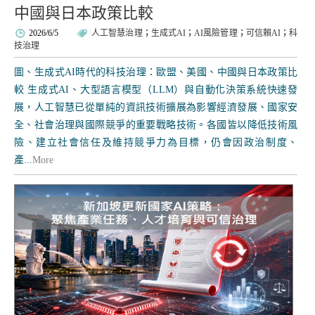
中國與日本政策比較
2026/6/5
人工智慧治理
；
生成式AI
；
AI風險管理
；
可信賴AI
；
科
技治理
圖、生成式AI時代的科技治理：歐盟、美國、中國與日本政策比
較 生成式AI、大型語言模型（LLM）與自動化決策系統快速發
展，人工智慧已從單純的資訊技術擴展為影響經濟發展、國家安
全、社會治理與國際競爭的重要戰略技術。各國皆以降低技術風
險、建立社會信任及維持競爭力為目標，仍會因政治制度、
產...
More