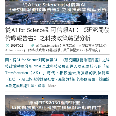
從AI for Science到可信賴AI：《研究開發
俯瞰報告書》之科技政策轉型分析
2026/5/22
AI Transformation
；
生成式AI
；
大型語言模型
(
LLM
)；
AI for Science
；
日本科技政策
；
科技競爭
；
數位轉型
(
DX
)；
科學研究
；
圖、從AI for Science到可信賴AI：《研究開發俯瞰報告書》之科
技政策轉型分析 當今全球科技發展正進入以AI為核心的「AI
Transformation（AX）」時代，相較過去所強調的數位轉型
（DX），AI已逐漸滲透至社會、產業與科研的各個層面，並開始
重新定義知識生產、產業...
More