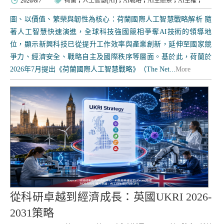
2026/8/7
荷蘭
；
人工智慧
(
AI
)；
AI戰略
；
AI生態系
；
AI主權
；
圖、以價值、繁榮與韌性為核心：荷蘭國際人工智慧戰略解析 隨
著人工智慧快速演進，全球科技強國競相爭奪AI技術的領導地
位，顯示新興科技已從提升工作效率與產業創新，延伸至國家競
爭力、經濟安全、戰略自主及國際秩序等層面。基於此，荷蘭於
2026年7月提出《荷蘭國際人工智慧戰略》（The Net...
More
從科研卓越到經濟成長：英國UKRI 2026-
2031策略