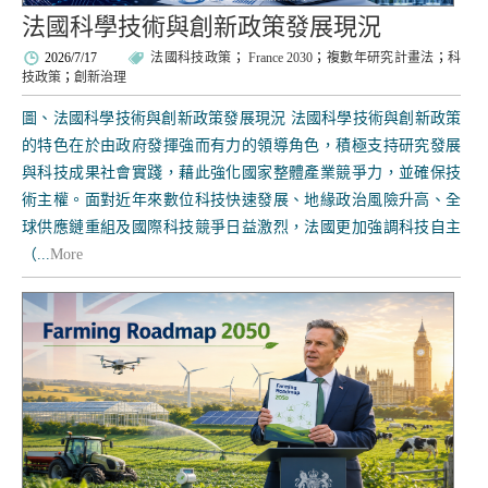
法國科學技術與創新政策發展現況
2026/7/17
法國科技政策
；
France 2030
；
複數年研究計畫法
；
科
技政策
；
創新治理
圖、法國科學技術與創新政策發展現況 法國科學技術與創新政策
的特色在於由政府發揮強而有力的領導角色，積極支持研究發展
與科技成果社會實踐，藉此強化國家整體產業競爭力，並確保技
術主權。面對近年來數位科技快速發展、地緣政治風險升高、全
球供應鏈重組及國際科技競爭日益激烈，法國更加強調科技自主
（...
More