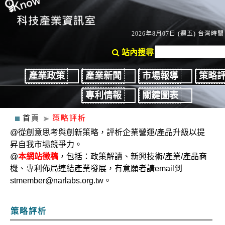
2026年8月07日 (週五) 台灣時間：
站內搜尋
產業政策
產業新聞
市場報導
策略
專利情報
關鍵圖表
首頁
策略評析
@從創意思考與創新策略，評析企業營運/產品升級以提
昇自我市場競爭力。
@
本網站徵稿
，包括：政策解讀、新興技術/產業/產品商
機、專利佈局連結產業發展，有意願者請email到
stmember@narlabs.org.tw。
策略評析