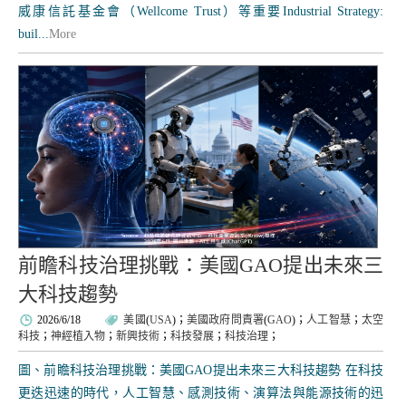
威康信託基金會（Wellcome Trust）等重要Industrial Strategy:
buil...
More
前瞻科技治理挑戰：美國GAO提出未來三
大科技趨勢
2026/6/18
美國
(
USA
)；
美國政府問責署
(
GAO
)；
人工智慧
；
太空
科技
；
神經植入物
；
新興技術
；
科技發展
；
科技治理
；
圖、前瞻科技治理挑戰：美國GAO提出未來三大科技趨勢 在科技
更迭迅速的時代，人工智慧、感測技術、演算法與能源技術的迅