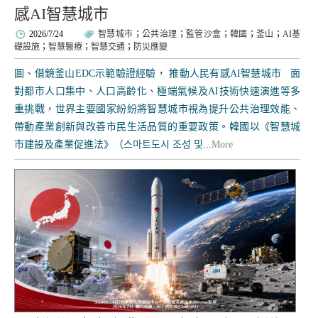
感AI智慧城市
2026/7/24
智慧城市
；
公共治理
；
監管沙盒
；
韓國
；
釜山
；
AI基
礎設施
；
智慧醫療
；
智慧交通
；
防災應變
圖、借鏡釜山EDC示範驗證經驗， 推動人民有感AI智慧城市 面
對都市人口集中、人口高齡化、極端氣候及AI技術快速演進等多
重挑戰，世界主要國家紛紛將智慧城市視為提升公共治理效能、
帶動產業創新與改善市民生活品質的重要政策。韓國以《智慧城
市建設及產業促進法》（스마트도시 조성 및...
More