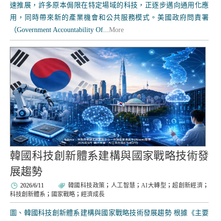
速推展，許多原本侷限在特定場域的科技，正逐步邁向通用化應
用，同時帶來新的產業機會和公共服務模式。美國政府問責署
（Government Accountability Of...
More
韓國科技創新體系建構與國家戰略技術發
展趨勢
2026/6/11
韓國科技政策
；
人工智慧
；
AI大轉型
；
超創新經濟
；
科技創新體系
；
國家戰略
；
經濟成長
圖、韓國科技創新體系建構與國家戰略技術發展趨勢 根據《主要