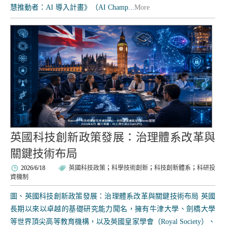
慧推動者：AI 導入計畫》（AI Champ...
More
英國科技創新政策發展：治理體系改革與
關鍵技術布局
2026/6/18
英國科技政策
；
科學技術創新
；
科技創新體系
；
科研投
資機制
圖、英國科技創新政策發展：治理體系改革與關鍵技術布局 英國
長期以來以卓越的基礎研究能力聞名，擁有牛津大學、劍橋大學
等世界頂尖高等教育機構，以及英國皇家學會（Royal Society）、