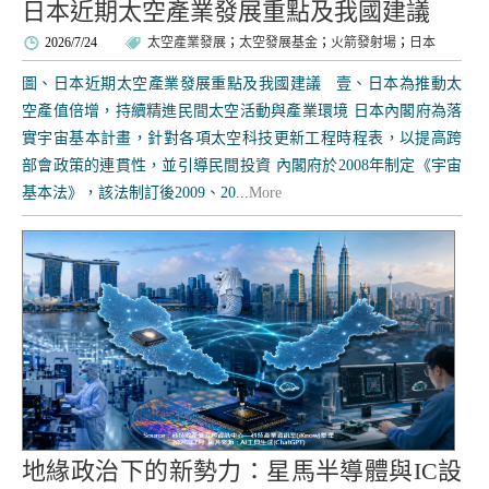
日本近期太空產業發展重點及我國建議
2026/7/24
太空產業發展
；
太空發展基金
；
火箭發射場
；
日本
圖、日本近期太空產業發展重點及我國建議 壹、日本為推動太
空產值倍增，持續精進民間太空活動與產業環境 日本內閣府為落
實宇宙基本計畫，針對各項太空科技更新工程時程表，以提高跨
部會政策的連貫性，並引導民間投資 內閣府於2008年制定《宇宙
基本法》，該法制訂後2009、20...
More
地緣政治下的新勢力：星馬半導體與IC設