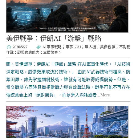
美伊戰爭：伊朗AI「游擊」戰略
2026/5/27
AI軍事戰略
；
軍事
；
AI
；
無人機
；
美伊戰爭
；
不對稱
作戰
；
戰場適應能力
；
軍備競賽
；
圖、美伊戰爭：伊朗AI「游擊」戰略 在AI軍事化時代，「AI技術
決定戰略，威懾效果取決於技術。」 由於AI武器技術門檻高、防
禦困難，誰先掌握關鍵技術，誰就有可能取得威懾優勢。但是，
當交戰雙方同時具備相當戰力與有效戰法時，戰爭可能不再存在
傳統意義上的「絕對勝負」，而是進入消耗或者...
More