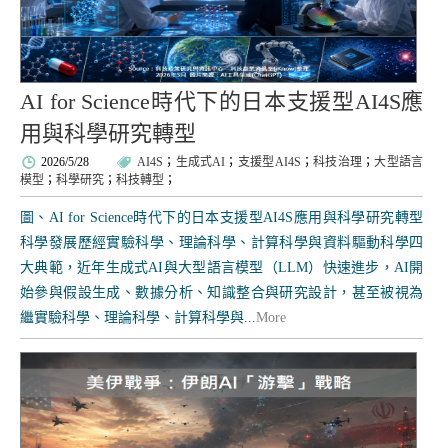
AI for Science時代下的日本支援型AI4S應
用與科學研究轉型
2026/5/28
AI4S
；
生成式AI
；
支援型AI4S
；
科技治理
；
大型語言
模型
；
科學研究
；
科技轉型
；
圖、AI for Science時代下的日本支援型AI4S應用與科學研究轉型
科學發展歷經實驗科學、理論科學、計算科學與資料驅動科學四
大典範，近年生成式AI與大型語言模型（LLM）快速進步，AI開
始參與假設生成、數據分析、知識整合與研究設計，甚至被視為
繼實驗科學、理論科學、計算科學與...
More