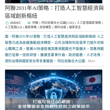
阿聯2031年AI策略：打造人工智慧經濟與
區域創新樞紐
2026/6/5
阿聯
；
阿拉伯聯合大公國
(
UAE
)；
人工智慧國家策略
；
人工智慧
(
AI
)；
國家策略
；
技術轉型
；
資料治理
；
國家安全
圖、阿聯2031年AI策略：打造人工智慧經濟與區域創新樞紐 人工
智慧已成為各國推動經濟轉型、公共治理與科技競爭力提升的核
心戰略工具。隨著AI快速發展其應用範圍也不斷擴大，其應用範
圍已從單一技術研發，擴展至產業升級、政府服務、人才培育、
資料治理與國家安全等多重層面。 阿拉伯聯合大公國...
More