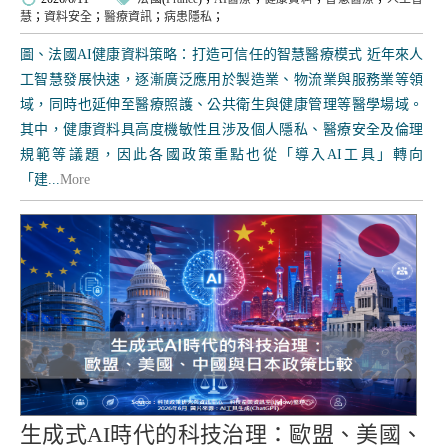
慧
；
資料安全
；
醫療資訊
；
病患隱私
；
圖、法國AI健康資料策略：打造可信任的智慧醫療模式 近年來人
工智慧發展快速，逐漸廣泛應用於製造業、物流業與服務業等領
域，同時也延伸至醫療照護、公共衛生與健康管理等醫學場域。
其中，健康資料具高度機敏性且涉及個人隱私、醫療安全及倫理
規範等議題，因此各國政策重點也從「導入AI工具」轉向
「建...
More
生成式AI時代的科技治理：歐盟、美國、