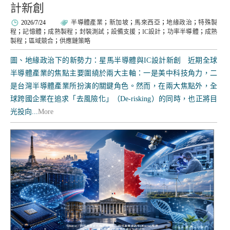
計新創
2026/7/24
半導體產業
；
新加坡
；
馬來西亞
；
地緣政治
；
特殊製
程
；
記憶體
；
成熟製程
；
封裝測試
；
設備支援
；
IC設計
；
功率半導體
；
成熟
製程
；
區域競合
；
供應鏈策略
圖、地緣政治下的新勢力：星馬半導體與IC設計新創 近期全球
半導體產業的焦點主要圍繞於兩大主軸：一是美中科技角力，二
是台灣半導體產業所扮演的關鍵角色。然而，在兩大焦點外，全
球跨國企業在追求「去風險化」（De-risking）的同時，也正將目
光投向...
More