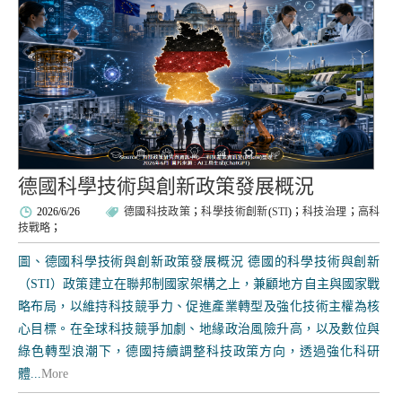
德國科學技術與創新政策發展概況
2026/6/26
德國科技政策
；
科學技術創新
(
STI
)；
科技治理
；
高科
技戰略
；
圖、德國科學技術與創新政策發展概況 德國的科學技術與創新
（STI）政策建立在聯邦制國家架構之上，兼顧地方自主與國家戰
略布局，以維持科技競爭力、促進產業轉型及強化技術主權為核
心目標。在全球科技競爭加劇、地緣政治風險升高，以及數位與
綠色轉型浪潮下，德國持續調整科技政策方向，透過強化科研
體...
More