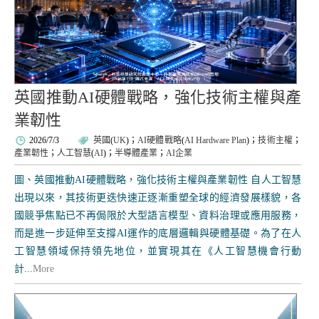
英國推動AI硬體戰略，強化技術主權與產
業韌性
2026/7/3
英國
(
UK
)；
AI硬體戰略
(
AI Hardware Plan
)；
技術主權
；
產業韌性
；
人工智慧
(
AI
)；
半導體產業
；
AI企業
圖、英國推動AI硬體戰略，強化技術主權與產業韌性 自人工智慧
出現以來，其技術更迭快速正逐漸重塑全球的經濟發展樣貌，各
國競爭焦點已不再侷限於大型語言模型、資料治理或應用服務，
而是進一步延伸至支撐AI運作的底層邏輯與硬體基礎。為了在人
工智慧領域保持領先地位，並實現其在《人工智慧機會行動
計...
More