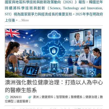
國家與地區科學技術與創新政策動向（2026）》報告，韓國近年
持續將科學技術與創新（Science, Technology and Innovation,
STI）視為國家競爭力與經濟成長的重要支柱。2025年李在明政府
上任後，...
More
澳洲強化數位健康治理：打造以人為中心
的醫療生態系
2026/6/11
澳洲
；
健康資料
；
智慧醫療
；
醫療體系
；
健康治理
；
數
位轉型
；
遠距醫療
；