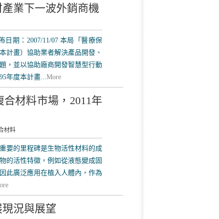
材產業下一波外銷商機
：2007/11/07 本局「醫療保
本計畫）協助業者解決產品開發、
題，並以協助廠商開發智慧型行動
5年度本計畫...
More
合材料市場，2011年
合材料
重要的里程碑是生物活性材料的成
物的活性特徵，例如從液態變成固
因此廣泛應用在植入人體內，作為
ore
展現況與展望