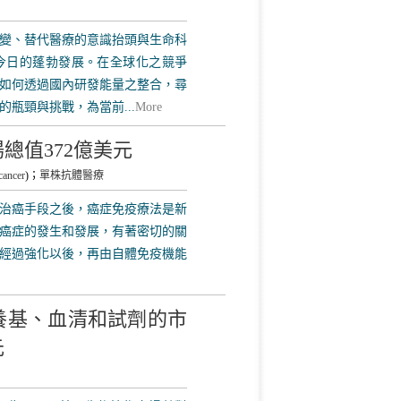
變、替代醫療的意識抬頭與生命科
今日的蓬勃發展。在全球化之競爭
如何透過國內研發能量之整合，尋
瓶頸與挑戰，為當前...
More
總值372億美元
cancer
)；
單株抗體醫療
治癌手段之後，癌症免疫療法是新
癌症的發生和發展，有著密切的關
經過強化以後，再由自體免疫機能
養基、血清和試劑的市
元