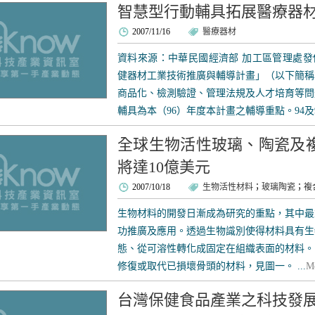
智慧型行動輔具拓展醫療器
2007/11/16
醫療器材
資料來源：中華民國經濟部 加工區管理處發佈日期
健器材工業技術推廣與輔導計畫」（以下簡稱
商品化、檢測驗證、管理法規及人才培育等問
輔具為本（96）年度本計畫之輔導重點。94及9
全球生物活性玻璃、陶瓷及複
將達10億美元
2007/10/18
生物活性材料
；
玻璃陶瓷
；
複
生物材料的開發日漸成為研究的重點，其中最
功推廣及應用。透過生物識別使得材料具有生
態、從可溶性轉化成固定在組織表面的材料。
修復或取代已損壞骨頭的材料，見圖一。 ...
M
台灣保健食品產業之科技發