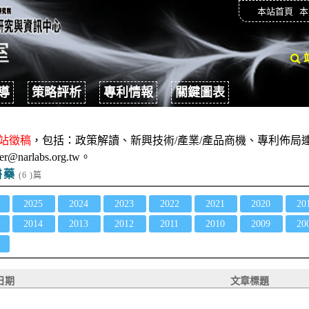
本站首頁
本
導
策略評析
專利情報
關鍵圖表
站徵稿
，包括：政策解讀、新興技術/產業/產品商機、專利佈局連
er@narlabs.org.tw。
醫藥
(6 )篇
2025
2024
2023
2022
2021
2020
20
2014
2013
2012
2011
2010
2009
20
日期
文章標題