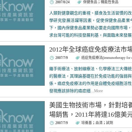
2007/8/24
保健食品
；
機能性食品
人類對健康觀念的重視、膳食及生活習慣的改
學研究發展活躍等因素，促使保健食品產業
下，國內保健食品產業勢必要走向國際市場，
求台灣可能的科技發展利基，與面臨未來發展的
2012年全球癌症免疫療法市場
2007/7/9
癌症免疫療法
(
immunotherapy for 
繼手術療法、放射線療法、化學療法三大傳統
的醫療法，其理論基礎在於免疫功能的強弱與
係。癌症免疫療法的作用是自體免疫細胞活性
發現應該排除的癌症細...
More
美國生物技術市場，針對培
場銷售，2011年將達16億美
2007/7/9
培養基
；
血清
；
試劑