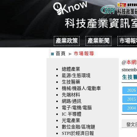
產業政策
產業新聞
市場報
首頁
市場報導
@
本網
總體產業
stmemb
能源/生態環境
生技
生技醫藥
機械/機器人/電動車
2026
先端材料
2015
網路/通訊
電子/電機/電腦
2004
IC 半導體
光電產業
發文
數位金融/區塊鏈
STPI於經濟日報