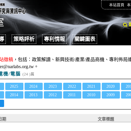
本站首頁
本
導
策略評析
專利情報
關鍵圖表
站徵稿
，包括：政策解讀、新興技術/產業/產品商機、專利佈局連
er@narlabs.org.tw。
電機/電腦
(24 )篇
2025
2024
2023
2022
2021
2020
20
2014
2013
2012
2011
2010
2009
20
日期
文章標題