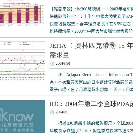
【報告來源】: hc360慧聰網 一、2003年複
快速發展的一年：上半年中國大陸受到了SA
快速增長趨勢，全年經濟增長率在8.5%左
也持續增長。2003年中國大陸市場年銷售複印..
JEITA ：奧林匹克帶動 1
需求量
2004/8/30
JEITA(Japan Electronics and Information Tec
為，本次雅典奧運由於日本預計奪得金牌的數
電子市場，在 7 月表現超出想像． 圖一：日本國
IDC: 2004年第二季全球PD
2004/8/3
根據IDC最新出爐的報告顯示，全球2004
年成長率衰退了2.2%，但是季成長率卻達3.