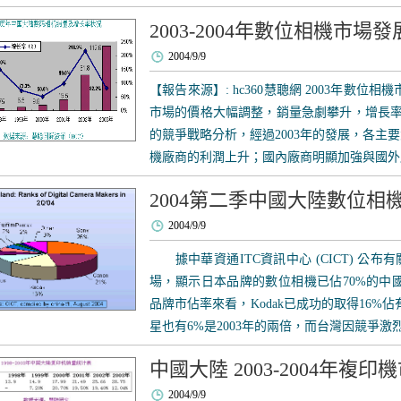
2003-2004年數位相機市場
2004/9/9
【報告來源】: hc360慧聰網 2003年數位
市場的價格大幅調整，銷量急劇攀升，增長率達
的競爭戰略分析，經過2003年的發展，各主
機廠商的利潤上升；國內廠商明顯加強與國外廠
2004第二季中國大陸數位相
2004/9/9
據中華資通ITC資訊中心 (CICT) 公布
場，顯示日本品牌的數位相機已佔70%的中
品牌市佔率來看，Kodak已成功的取得16%佔
星也有6%是2003年的兩倍，而台灣因競爭激烈
中國大陸 2003-2004年複
2004/9/9