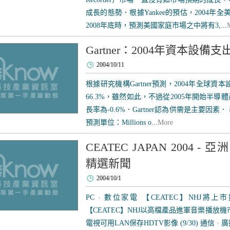
成長的態勢．根據Yankee的預估，2004年
2008年底時，預測美國家庭市場之中將有3,...
Gartner：2004年資本設備
2004/10/11
根據研究機構Gartner預測，2004年全球資
66.3%，雖然如此，不過從2005年開始半
長率為-0.6%．Gartner認為供需是主要因
預測單位：Millions o...
More
CEATEC JAPAN 2004 
精選新聞
2004/10/1
PC · 數位家電 【CEATEC】NHJ將上市採
【CEATEC】NHJ以高檔產品進軍音樂播放機市場 
電視可用LAN保存HDTV影像 (9/30) 通信 · 廣