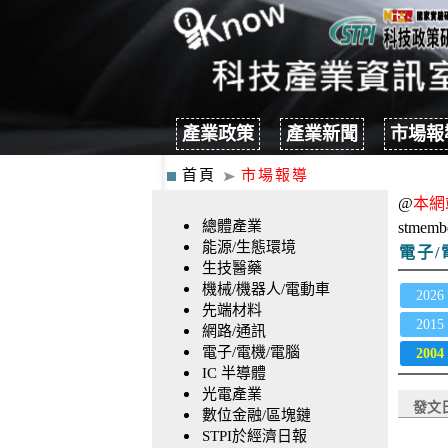
產業政策
產業新聞
市場報
首頁
市場報導
@
本網
總體產業
stmemb
能源/生態環境
電子/
生技醫藥
機械/機器人/電動車
2026
先端材料
2015
網路/通訊
電子/電機/電腦
2004
IC 半導體
光電產業
發文
數位金融/區塊鏈
STPI於經濟日報