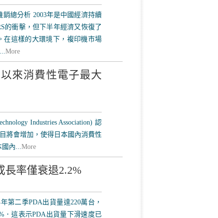
印機銷總分析 2003年是中國經濟持續
RS的衝擊，但下半年經濟又恢復了
右。在這樣的大環境下，複印機市場
.
More
5 年以來消費性電子最大
hnology Industries Association) 認
目將會增加，使得日本國內消費性
內...
More
A成長率僅衰退2.2%
年第二季PDA出貨量達220萬台，
2%．這表示PDA出貨量下滑速度已