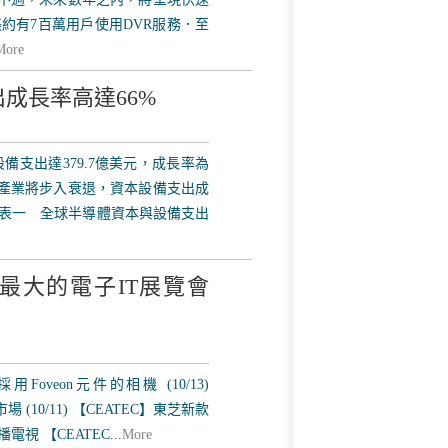
全美約有7百萬用戶使用DVR服務．至
More
支出成長率高達66%
本設備支出達379.7億美元，成長率為
導體產業將步入衰退，資本設備支出成
素． 表一 全球半導體資本與設備支出
- 亞洲最大的電子IT展覽會
用Foveon元件的相機 (10/13)
(10/11) 【CEATEC】東芝新款
播電視 【CEATEC...
More