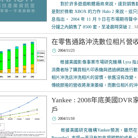
對於許多遊戲軟體廠商來說，達到銷售額 
是對於微軟 XBOX 的力作 Halo 2 來說
息指出， 2004 年 11 月 9 日在市場期待聲中
分鐘之內銷售了 8500 套，至凌晨時突破 2...
M
在零售通路沖洗數位相片營
2004/11/23
根據美國影像事業市場研究機構 Lyra 
消費者除了購買相片印表機與透過網路進行數
相片沖洗店沖洗相片的習慣，依舊沒有改變。
傳統膠捲的營收將漸漸萎縮，而數位相片的沖洗
Yankee : 2008年底美國D
戶
2004/11/10
根據美國研究機構Yankee預測，雖然在2004年
Recorder）市場一直沒有如市場預期的成