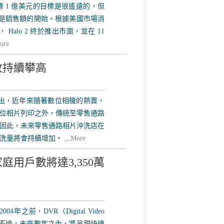
1 億美元的目標是很遙遠的，但
，這只是銷售額的開始。根據美國市場消
， Halo 2 終於推出市面，並在 11
ore
收持續攀高
指出，近年來隨著數位相機的熱賣，
位相片列印之外，傳統至零售通路
因此，未來零售通路相片沖洗店在
量將會持續增加。 ...
More
VR家庭用戶數將達3,350萬
之前，DVR（Digital Video
長，不過，未來數年之內，將呈現快速