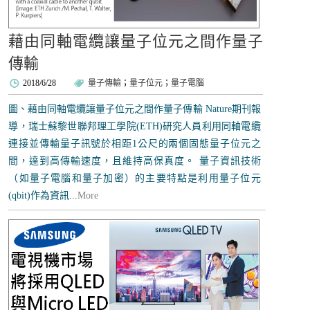
藉由同軸電纜讓量子位元之間作量子
傳輸
2018/6/28
量子傳輸
；
量子位元
；
量子電腦
圖、藉由同軸電纜讓量子位元之間作量子傳輸 Nature期刊報
導，瑞士蘇黎世聯邦理工學院(ETH)研究人員利用同軸電纜
連接並傳輸量子訊號於相距1公尺的兩個固態量子位元之
間，達到高傳輸速度，且維持高保真度。 量子資訊技術
（如量子電腦和量子加密）的主要特點是利用量子位元
(qbit)作為資訊...
More