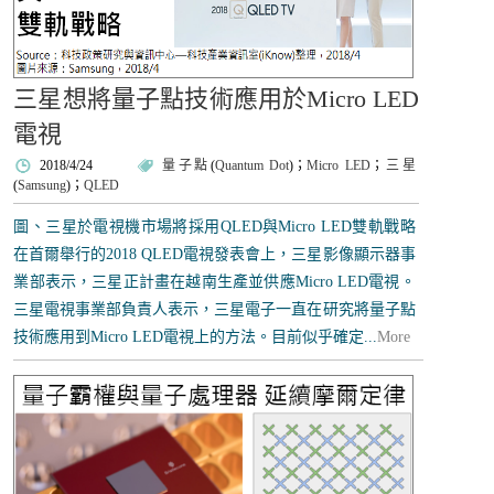
三星想將量子點技術應用於Micro LED
電視
2018/4/24
量子點
(
Quantum Dot
)；
Micro LED
；
三星
(
Samsung
)；
QLED
圖、三星於電視機市場將採用QLED與Micro LED雙軌戰略
在首爾舉行的2018 QLED電視發表會上，三星影像顯示器事
業部表示，三星正計畫在越南生產並供應Micro LED電視。
三星電視事業部負責人表示，三星電子一直在研究將量子點
技術應用到Micro LED電視上的方法。目前似乎確定...
More