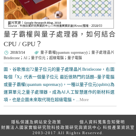
量子霸權與量子處理器，如何結合
CPU / GPU？
2018/3/14
量子霸權
(
quantum supremacy
)；
量子處理晶片
Bristlecone
；
AI
；
量子位元
；
超級電腦
；
量子電腦
圖、谷歌推出72量子位元的量子處理晶片Bristlecone，右圖
每個「X」代表一個量子位元 最近很熱門的話題--量子電腦
或量子霸權(quantum supremacy)，一種以量子位元(qubits)為
運算單元之量子處理器，成為AI人工智慧運作的新材料選
項，也是企圖未來取代現在超級電腦。...
More
隱私保護及網站安全政策
個人資料蒐集告知聲明
財團法人國家實驗研究院科技政策研究與資訊中心 科技產業資訊室
2003-2017 All Rights Reserved.