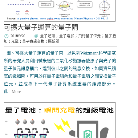
可擴大量子運算的量子閘
2018/9/20
量子通訊
；
量子電腦
；
飛行量子位元
；
量子疊
加
；
光纖
；
量子資訊交換
；
邏輯閘
圖、可擴大量子運算的量子閘 以色列Weizmann科學研究
所的研究人員利用微米級的二氧化矽諧振器使原子與光子的
量子位元訊息耦合，達到彼此之間的訊息交換，如同資訊讀
寫的邏輯閘，可用於在量子電腦內和量子電腦之間交換量子
位元，並成為下一代量子計算系統重要的組成部分。
此...
More