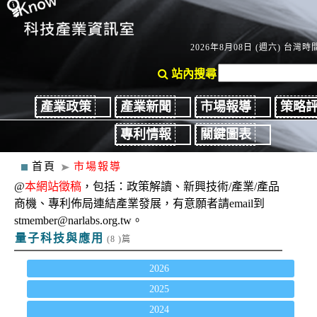
2026年8月08日 (週六) 台灣時間
站內搜尋
產業政策
產業新聞
市場報導
策略
專利情報
關鍵圖表
首頁
市場報導
@
本網站徵稿
，包括：政策解讀、新興技術/產業/產品
商機、專利佈局連結產業發展，有意願者請email到
stmember@narlabs.org.tw。
量子科技與應用
(8 )篇
2026
2025
2024