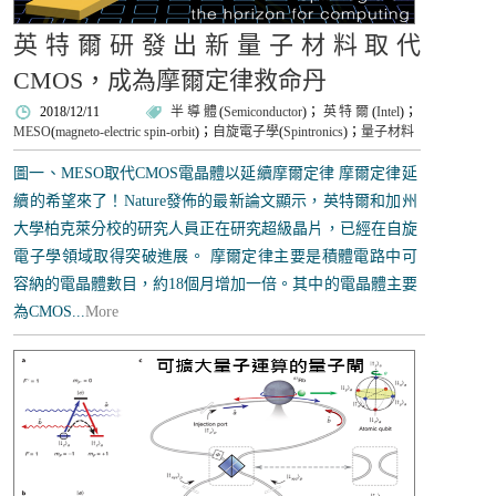
英特爾研發出新量子材料取代
CMOS，成為摩爾定律救命丹
2018/12/11
半導體
(
Semiconductor
)；
英特爾
(
Intel
)；
MESO
(
magneto-electric spin-orbit
)；
自旋電子學
(
Spintronics
)；
量子材料
圖一、MESO取代CMOS電晶體以延續摩爾定律 摩爾定律延
續的希望來了！Nature發佈的最新論文顯示，英特爾和加州
大學柏克萊分校的研究人員正在研究超級晶片，已經在自旋
電子學領域取得突破進展。 摩爾定律主要是積體電路中可
容納的電晶體數目，約18個月增加一倍。其中的電晶體主要
為CMOS...
More