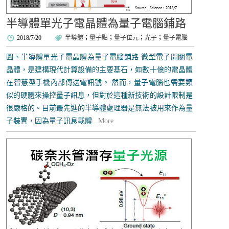
半導體單光子電晶體為量子電腦鋪路
2018/7/20
半導體
；
量子點
；
量子位元
；
光子
；
量子電腦
圖、半導體單光子電晶體為量子電腦鋪路 微型電子開關電
晶體，是建構現代計算設備的主要基石，如數十億的電晶體
在智慧型手機內部傳送電訊號。 然而，量子電腦也需要類
似的硬體來操控量子訊息，但對於這種新技術的設計限制是
很嚴格的。目前最先進的半導體處理器是無法被用來作為量
子裝置，因為量子訊息載體...
More