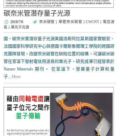
碳奈米管潛存量子光源
2018/7/6
奈米碳管
；
單壁奈米碳管
；
CWCNT
；
電信波
長
；
單光子光源
圖、碳奈米管潛存量子光源​ 美國洛斯阿拉莫斯國家實驗室、
法國國家科學研究中心與德國卡爾斯魯爾理工學院的跨國研
究團隊發現，改變奈米碳管在缺陷位置的結構，可讓碳米碳
管在室溫下發射電信用波長的單光子，研究成果已經發表於
Nature Materials 期刊。 在室溫下，發展量子計算和量
子...
More