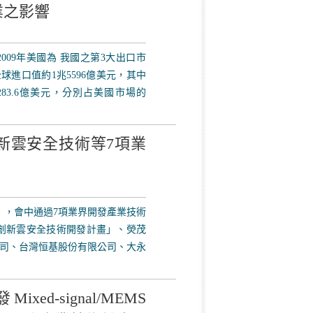
業之影響
09年美國為 我國之第3大出口市
全球進口值約1兆5596億美元，其中
283.6億美元，分別占美國市場的
新雲安全技術等7項業
」，會中通過7項業界開發產業技術
創新雲安全技術開發計畫」、熒茂
司、台灣恒基股份有限公司、大永
-signal/MEMS