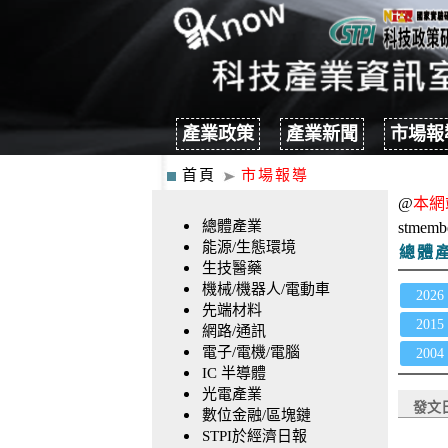
產業政策
產業新聞
市場報
首頁
市場報導
@
本網
總體產業
stmemb
能源/生態環境
總體
生技醫藥
機械/機器人/電動車
2026
先端材料
2015
網路/通訊
電子/電機/電腦
2004
IC 半導體
光電產業
發文
數位金融/區塊鏈
STPI於經濟日報