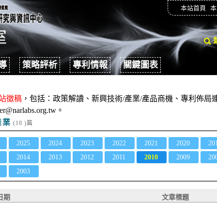
本站首頁
本
導
策略評析
專利情報
關鍵圖表
站徵稿
，包括：政策解讀、新興技術/產業/產品商機、專利佈局連
er@narlabs.org.tw。
產業
(10 )篇
2025
2024
2023
2022
2021
2020
20
2014
2013
2012
2011
2010
2009
20
2003
日期
文章標題