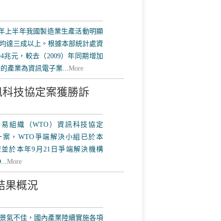
0）年上半年我國製造業生產活動明顯
均達三成以上。根據本部統計處資
94兆元，較去（2009）年同期增加
的產業為資訊電子業...
More
訊科技協定案獲勝訴
易組織（WTO）資訊科技協定
ent, ITA）一案，WTO爭端解決小組已於本
盟並於本年9月21日爭端解決機構
..
More
結果概況
，景氣不佳，國內產業陸續實施各項