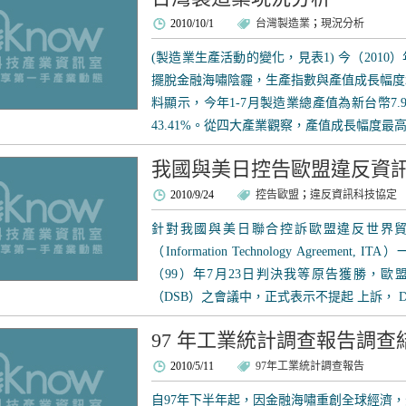
2010/10/1
台灣製造業
；
現況分析
(製造業生產活動的變化，見表1) 今（201
擺脫金融海嘯陰霾，生產指數與產值成長幅度
料顯示，今年1-7月製造業總產值為新台幣7.
43.41%。從四大產業觀察，產值成長幅度最高
我國與美日控告歐盟違反資
2010/9/24
控告歐盟
；
違反資訊科技協定
針對我國與美日聯合控訴歐盟違反世界貿
（Information Technology Agreem
（99）年7月23日判決我等原告獲勝，歐
（DSB）之會議中，正式表示不提起 上訴， D.
97 年工業統計調查報告調查
2010/5/11
97年工業統計調查報告
自97年下半年起，因金融海嘯重創全球經濟