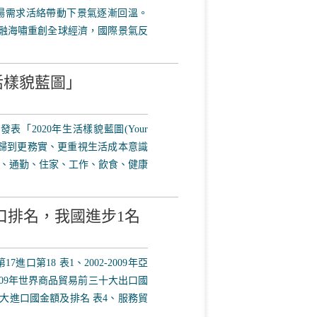
市場需求活絡帶動下景氣逐漸回溫。
金融海嘯重創全球經濟，國際景氣反
活樣貌藍圖」
8日發表「2020年生活樣貌藍圖(Your
人類會回歸到更務實、更重視生活成本意識
、通勤、住家、工作、飲食、健康
出口排名，我國進步1名
進口第18 表1、2002-2009年亞
009年世界商品貿易前三十大出口國
十大進口國金額及排名 表4、服務貿