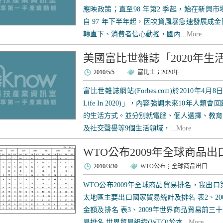
應映政策；直至98 年第2 季起，始在新興
自 97 年下半年起，因次貸風暴急速發展成
轉直下、消費者信心動搖，國內...
More
美國富比世雜誌「2020年生
2010/5/5
富比士
；
2020年
富比世雜誌網站(Forbes.com)於2010年4月
Life In 2020)」，內容強調未來10年
的生活方式。並分別就電腦、個人選擇、教育
及社交聲譽等9個生活領域，...
More
WTO公布2009年全球商品
2010/3/30
WTO公布
；
全球商品出口
WTO公布2009年全球商品貿易排名，我出口第17
太地區主要出口國家貿易統計及排名 表2、2
金額及排名 表3、2009年世界商品貿易前三
易排名 世界貿易組織(WTO)於本...
More