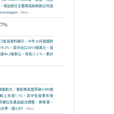
.8%，增加部分主要將協助新創公司成
magnet...
More
7%
進出口貿易資料顯示，今年10月我國對
少0.2%，其中出口269.0億美元，成
超達46.2億美元，增長12.2 %。累計
增幅較大，餐飲業首度突破4,000億
元，較上年增1.1%，其中批發業年增
因百貨櫃位及產品組合調整、換車潮、
，達4,007...
More