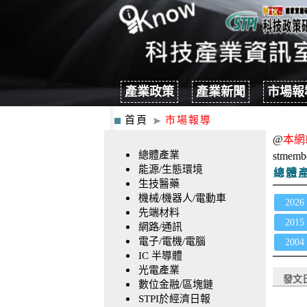
產業政策
產業新聞
市場報
首頁
市場報導
@
本網
總體產業
stmemb
能源/生態環境
總體
生技醫藥
機械/機器人/電動車
2026
先端材料
2015
網路/通訊
電子/電機/電腦
2004
IC 半導體
光電產業
發文
數位金融/區塊鏈
STPI於經濟日報