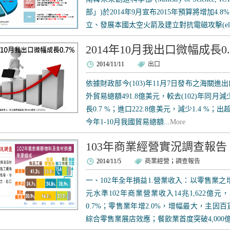
部」)於2014年9月宣布2015年預算將增加4
立、發展本國太空火箭及建立對抗電磁攻擊(electro
2014年10月我出口微幅成長0.
2014/11/11
出口
依據財政部今(103)年11月7日發布之海關
外貿易總額491.8億美元，較去(102)年同月減
長0.7 %；進口222.8億美元，減少1.4 %；出
今年1-10月我國貿易總額...
More
103年商業經營實況調查報告
2014/11/5
商業經營
；
調查報告
一、102年全年損益1.營業收入：以零售業之
元水準102年商業營業收入14兆1,622億
0.7%；零售業年增2.0%，增幅最大，主
綜合零售業展店效應；餐飲業首度突破4,000億水準