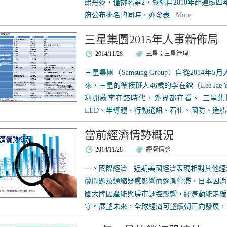
給丹麥，僅排名第2，終結自2010年起連續
府公布排名的同時，亦發表...
More
三星集團2015年人事新佈局
2014/11/28
三星
；
三星管理
三星集團（Samsung Group）自從201
來，三星的準接班人46歲的李在鎔（Lee Jae
利開啟李在鎔時代，外界都在看。 三星
LED、半導體、行動通訊、石化、國防、造船與
當前經濟情勢概況
2014/11/28
經濟情勢
一、國際經濟 近期美國經濟表現相對其他經
蘭問題及通縮疑慮影響而逐漸停滯，日本因消
國大陸因產能與房市調控影響，經濟動能走緩
守。展望未來，全球經濟可望續朝正向發展，明