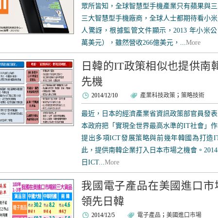
眾所皆知，全球智慧型手機產業只有蘋果與三
三大智慧型手機廠商，全球人士都期待看小米
人驚訝，根據監管文件顯示，2013 年小米公司淨
萬美元），雖然營收266億美元，...
More
日韓的IT政策相似也提供南
先機
2014/12/10
產業科技政策
；
策略技術
最近，日本的經濟產業省資訊政策部官員發表
本政府把「實現全世界最高水準的IT社會」
提出多項ICT發展策略與前幾年韓國為打造
此，提供南韓企業打入日本市場之機會。2014
日ICT...
More
我國電子產品在美國進口市
領先日韓
2014/12/5
電子產品
；
美國進口市場