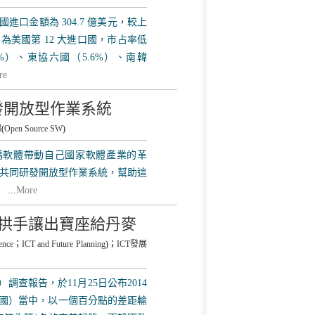
我國進口金額為 304.7 億美元，較上
，為美國第 12 大進口國，市占率低
7%）、東協六國（5.6%）、南韓
re
發開放型作業系統
體
(
Open Source SW
)
放原始碼軟體帶動自己國家軟體產業的革
共同研發開放型作業系統，幫助這
..
More
韓拱手讓出寶座給丹麥
ence
；
ICT and Future Planning
)；
ICT發展
調查報告，於11月25日公布2014
66國）當中，以一個百分點的差距輸