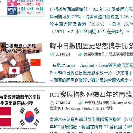
1. 根據美國海關統計，103 年 1-3 季美國自
年同期增加 7.3%，占美國進口總額之 1.7%
於中國大陸及香港（19.6%）、日本（5.
（2.9%）。2. 東亞各國近 10 年在美國的...
Mo
韓中日撇開歷史恩怨攜手開
2014/12/4
跨國軟體合作
；
開放原始碼軟
有鑑於Linux、Android、Tizen等開
新，韓中日將往日歷史恩怨放一旁，決定攜手
三國家的國際企業減少對外國的軟體依賴度。 .
ICT發展指數連續四年的南
2014/12/4
未來創造科學部
(
Ministry of Sci
指數
(
ICT Development Index
；
IDI
)；
南韓
南韓未來創造科學部引用國際電信聯盟（ITU）
年ICT發展指數，韓國在所有ITU會員國（1