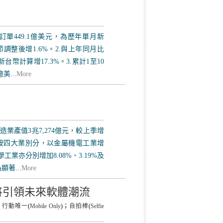
訂單449.1億美元，為歷年單月新
節調整後增1.6%。2.與上年同月比
台幣計算增17.3%。3.累計1至10
美...
More
造業產值3兆7,274億元，較上季增
7%，按四大業別分，以金屬機電工業增
業亦分別增加8.08%、3.19%及
著...
More
將引領未來軟體潮流
；
行動唯一
(
Mobile Only
)；
自拍棒
(
Selfie