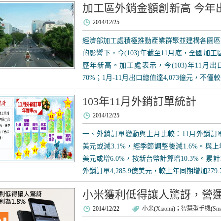
加工區外銷金額創新高 今年出
2014/12/25
經濟部加工處積極推動產業群聚並建構各園區
的影響下，今(103)年截至11月底，全國加工
歷年新高。加工處表示，今(103)年11月
70%；1月-11月出口總值達4,073億元，不僅較
103年11月外銷訂單統計
2014/12/25
一、外銷訂單變動與上月比較：11月外銷訂單4
美元或減3.1%，經季節調整後減1.6%。與
美元或增6.0%，按新台幣計算增10.3%。累計
外銷訂單4,285.9億美元，較上年同期增加279.7億
小米獲利低得讓人驚訝，營運毛
2014/12/22
小米
(
Xiaomi
)；
智慧型手機
(
Sma