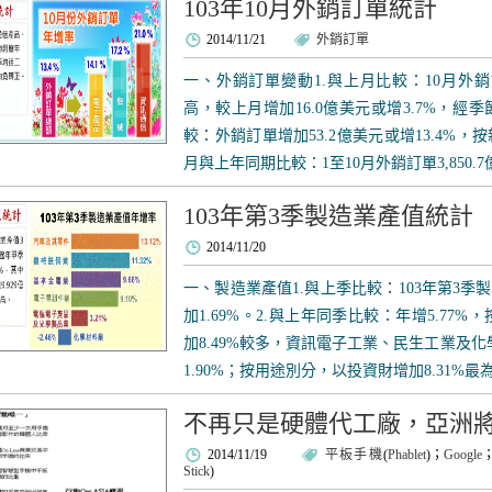
103年10月外銷訂單統計
2014/11/21
外銷訂單
一、外銷訂單變動1.與上月比較：10月外銷
高，較上月增加16.0億美元或增3.7%，經季
較：外銷訂單增加53.2億美元或增13.4%，按新
月與上年同期比較：1至10月外銷訂單3,850.7億
103年第3季製造業產值統計
2014/11/20
一、製造業產值1.與上季比較：103年第3季製
加1.69%。2.與上年同季比較：年增5.7
加8.49%較多，資訊電子工業、民生工業及化學工
1.90%；按用途別分，以投資財增加8.31%最為顯
不再只是硬體代工廠，亞洲
2014/11/19
平板手機
(
Phablet
)；
Google
Stick
)