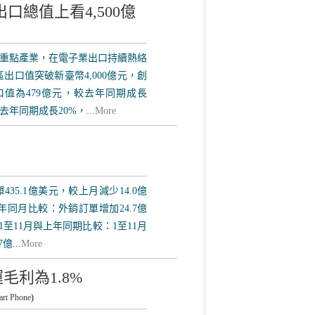
口總值上看4,500億
重點產業，在電子業出口持續熱絡
區出口值突破新臺幣4,000億元，創
出口值為479億元，較去年同期成長
去年同期成長20%，...
More
35.1億美元，較上月減少14.0億
上年同月比較：外銷訂單增加24.7億
1至11月與上年同期比較：1至11月
...
More
利為1.8%
rt Phone
)