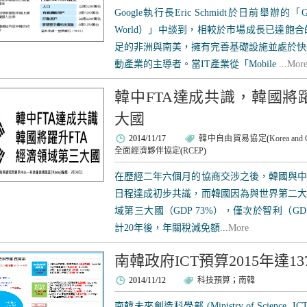
Google執行長Eric Schmidt於日前舉辦的「Goo
World）」中談到，相較於市場成長已達飽
足的非洲與南美，擁有完善基礎設施並處於快
動產業的主導者。當IT產業從「Mobile ...
Mor
韓中FTA達成共識，韓國將
大國
2014/11/17
韓中自由貿易協定
(
Korea and 
全面經濟夥伴協定
(
RCEP
)
在歷經二年六個月的協商交涉之後，韓國與中國
日程達成初步共識，而韓國因為與世界第二大
域第三大國（GDP 73%），僅次於智利（GDP
計20年後，年關稅減免額...
More
南韓政府ICT預算2015年達13
2014/11/12
科技預算
；
南韓
南韓未來創造科學部 (Ministry of Science, IC