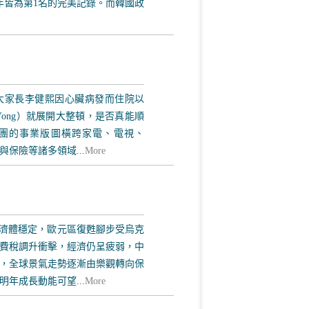
四年皆為第1名的完美記錄。而韓國政
4年5月大家長李健熙因心臟病發而住院以
 Yong）就展開大整頓，是否真能順
集團的事業版圖橫跨家電、電視、
保險等諸多領域...
More
濟體穩定，歐元區復甦腳步受烏克
費稅調升衝擊，經濟仍呈疲弱，中
，全球景氣走勢逐漸由樂觀轉向保
年成長動能可望...
More