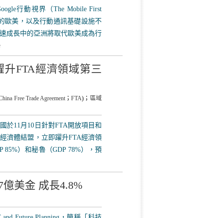
gle行動視界（The Mobile First
合的歐美，以及行動通訊基礎設施不
速成長中的亞洲將取代歐美成為行
e
躍升FTA經濟領域第三
China Free Trade Agreement
；
FTA
)；
區域
於11月10日針對FTA開放項目和
經濟體結盟，立即躍升FTA經濟領
 85%）和秘魯（GDP 78%），預
7億美金 成長4.8%
T and Future Planning，簡稱「科技