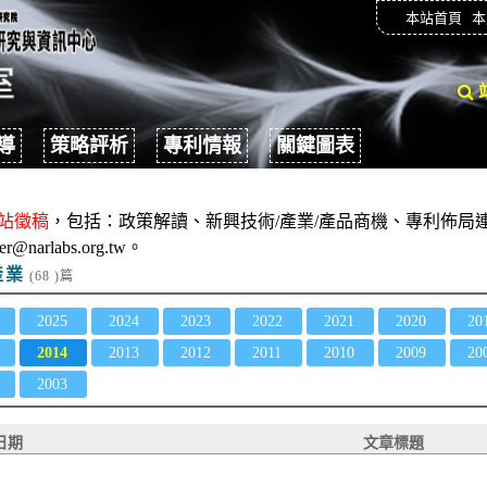
本站首頁
本
導
策略評析
專利情報
關鍵圖表
站徵稿
，包括：政策解讀、新興技術/產業/產品商機、專利佈局連
er@narlabs.org.tw。
產業
(68 )篇
2025
2024
2023
2022
2021
2020
20
2014
2013
2012
2011
2010
2009
20
2003
日期
文章標題