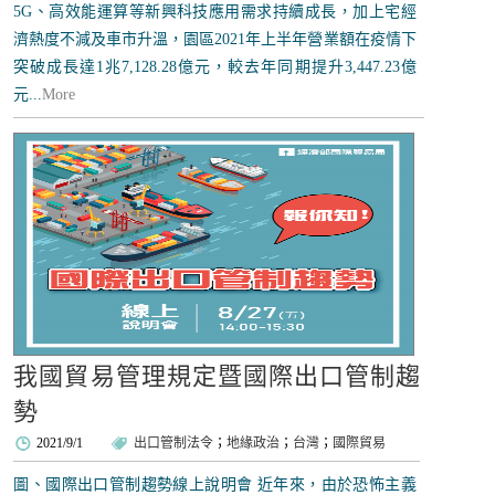
5G、高效能運算等新興科技應用需求持續成長，加上宅經
濟熱度不減及車市升溫，園區2021年上半年營業額在疫情下
突破成長達1兆7,128.28億元，較去年同期提升3,447.23億
元...
More
我國貿易管理規定暨國際出口管制趨
勢
2021/9/1
出口管制法令
；
地緣政治
；
台灣
；
國際貿易
圖、國際出口管制趨勢線上說明會 近年來，由於恐怖主義