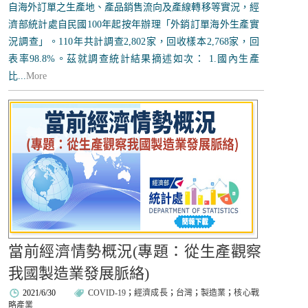
自海外訂單之生產地、產品銷售流向及產線轉移等實況，經
濟部統計處自民國100年起按年辦理「外銷訂單海外生產實
況調查」。110年共計調查2,802家，回收樣本2,768家，回
表率98.8%。茲就調查統計結果摘述如次： 1.國內生產
比...
More
當前經濟情勢概況(專題：從生產觀察
我國製造業發展脈絡)
2021/6/30
COVID-19
；
經濟成長
；
台灣
；
製造業
；
核心戰
略產業