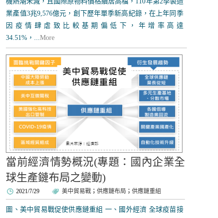
機熱潮未減，且國際原物料價格續居高檔，110年第2季製造
業產值3兆9,576億元，創下歷年單季新高紀錄，在上年同季
因疫情肆虐致比較基期偏低下，年增率高達
34.51%，...
More
當前經濟情勢概況(專題：國內企業全
球生產鏈布局之變動)
2021/7/29
美中貿易戰
；
供應鏈布局
；
供應鏈重組
圖、美中貿易戰促使供應鏈重組 一、國外經濟 全球疫苗接