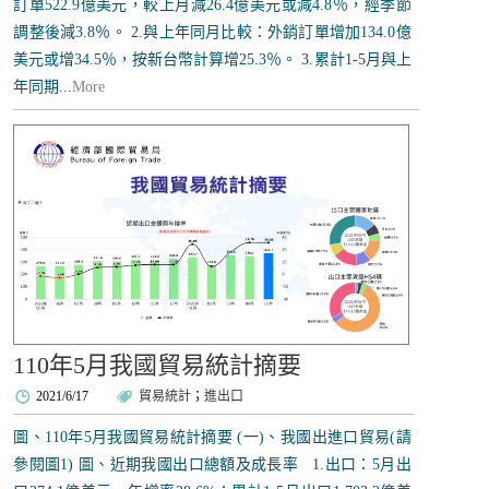
訂單522.9億美元，較上月減26.4億美元或減4.8％，經季節
調整後減3.8％。 2.與上年同月比較：外銷訂單增加134.0億
美元或增34.5％，按新台幣計算增25.3％。 3.累計1-5月與上
年同期...
More
110年5月我國貿易統計摘要
2021/6/17
貿易統計
；
進出口
圖、110年5月我國貿易統計摘要 (一)、我國出進口貿易(請
參閱圖1) 圖、近期我國出口總額及成長率 1.出口：5月出