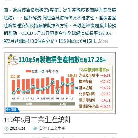
圖、當前經濟情勢概況(專題：從生產觀察我國製造業發展
脈絡) 一、國外經濟 儘管全球疫情仍具不確定性，惟隨各國
陸續接種疫苗及持續推動振興方案，全球經濟復甦腳步較預
期強勁，OECD 5月31日預測今年全球經濟成長率為5.8%，
較3月預測調升0.2個百分點。IHS Markit 6月15日...
More
110年5月工業生產統計
2021/6/24
台灣
；
工業生產