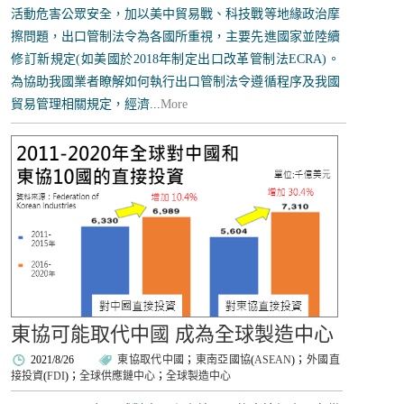
活動危害公眾安全，加以美中貿易戰、科技戰等地緣政治摩
擦問題，出口管制法令為各國所重視，主要先進國家並陸續
修訂新規定(如美國於2018年制定出口改革管制法ECRA)。
為協助我國業者瞭解如何執行出口管制法令遵循程序及我國
貿易管理相關規定，經濟...
More
東協可能取代中國 成為全球製造中心
2021/8/26
東協取代中國
；
東南亞國協
(
ASEAN
)；
外國直
接投資
(
FDI
)；
全球供應鏈中心
；
全球製造中心