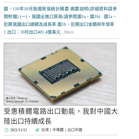
圖、110年10月我國貿易統計摘要 摘要說明(詳細資料請參
閱附檔) (一)、我國出進口貿易(請參閱圖1a、圖1b) 圖1a、
近期我國出口總額及成長率 圖1b、近期出口金額與年增率
1.出口：10月出口401.4億美元...
More
受惠積體電路出口動能，我對中國大
陸出口持續成長
2021/11/11
台灣
；
半導體
；
出口中國