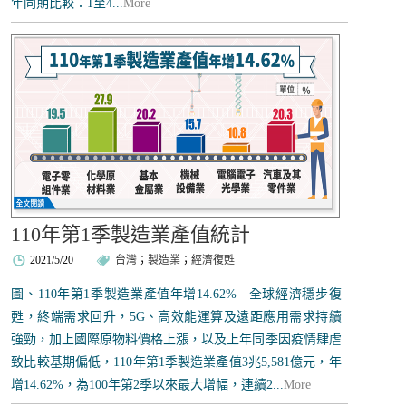
年同期比較：1至4...
More
110年第1季製造業產值統計
2021/5/20
台灣
；
製造業
；
經濟復甦
圖、110年第1季製造業產值年增14.62% 全球經濟穩步復
甦，終端需求回升，5G、高效能運算及遠距應用需求持續
強勁，加上國際原物料價格上漲，以及上年同季因疫情肆虐
致比較基期偏低，110年第1季製造業產值3兆5,581億元，年
增14.62%，為100年第2季以來最大增幅，連續2...
More