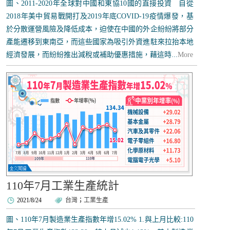
圖、2011-2020年全球對中國和東協10國的直接投資 自從
2018年美中貿易戰開打及2019年底COVID-19疫情爆發，基
於分散運營風險及降低成本，迫使在中國的外企紛紛將部分
產能遷移到東南亞，而這些國家為吸引外資進駐來拉抬本地
經濟發展，而紛紛推出減稅或補助優惠措施，藉這時...
More
110年7月工業生產統計
2021/8/24
台灣
；
工業生產
圖、110年7月製造業生產指數年增15.02% 1.與上月比較:110