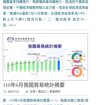
種覆蓋率持續提升，惟變種病毒持續進化，造成若干國家疫
情反覆，干擾經濟復甦時程以及力道，增添全球經濟成長疑
慮，根據IHS最新7月15日預測，全球經濟成長率為5.8%，
較上月下調0.2個百分點。 二、國內經濟 由於5G、
高...
More
110年6月我國貿易統計摘要
2021/7/15
台灣
；
進出口
；
貿易統計
圖、110年6月我國貿易統計摘要 (一)、我國出進口貿易(請