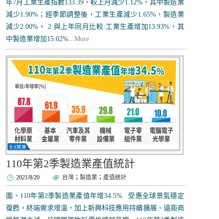
年7月工業生產指數133.39，較上月減少1.12%，其中製造業
減少1.90%；經季節調整後，工業生產減少1.65%，製造業
減少2.00%。 2.與上年同月比較:工業生產增加13.93%，其
中製造業增加15.02%...
More
110年第2季製造業產值統計
2021/8/20
台灣
；
製造業
；
產值統計
圖、110年第2季製造業產值年增34.5% 受惠全球景氣穩定
復甦，終端需求增溫，加上新興科技應用持續擴展、遠距商