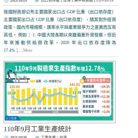
2021/10/29
出口依存度
；
台灣
；
美中貿易戰
；
COVID-19
我國財政部公布主要國家出口占 GDP 比重（出口依存度）
主要國家出口占 GDP 比重（出口依存度），​隨其對外經貿
政策、國內市場規模、匯率水平與產業競爭力之差異而互有
高低。 例如： 1. 中國大陸長期以來雖偏重外貿發展，但近
年來推動供給側改革，2020 年出口依存度降為
17.4%；...
More
110年9月工業生產統計
2021/10/26
工業生產
；
台灣