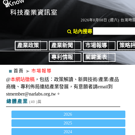
2026年8月08日 (週六) 台灣時間：
站內搜尋
產業政策
產業新聞
市場報導
策略
專利情報
關鍵圖表
首頁
市場報導
@
本網站徵稿
，包括：政策解讀、新興技術/產業/產品
商機、專利佈局連結產業發展，有意願者請email到
stmember@narlabs.org.tw。
總體產業
(40 )篇
2026
2025
2024