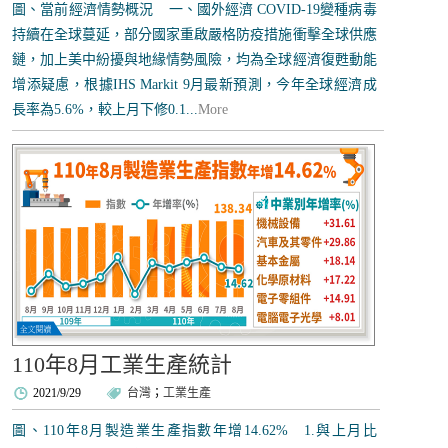
圖、當前經濟情勢概況 一、國外經濟 COVID-19變種病毒
持續在全球蔓延，部分國家重啟嚴格防疫措施衝擊全球供應
鏈，加上美中紛擾與地緣情勢風險，均為全球經濟復甦動能
增添疑慮，根據IHS Markit 9月最新預測，今年全球經濟成
長率為5.6%，較上月下修0.1...
More
110年8月工業生產統計
2021/9/29
台灣
；
工業生產
圖、110年8月製造業生產指數年增14.62% 1.與上月比