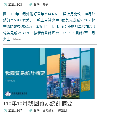
2021/11/23
台灣
；
外銷
圖、110年10月外銷訂單年增14.6% 1.與上月比較：10月外
銷訂單591.0億美元，較上月減少38.0億美元或減6.0%，經
季節調整後減5.1%。 2.與上年同月比較：外銷訂單增加75.1
億美元或增14.6%，按新台幣計算增10.6%。 3.累計1至10月
與上...
More
110年10月我國貿易統計摘要
2021/11/17
台灣
；
國際貿易
；
進出口