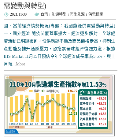
需變動與轉型)
2021/11/30
台灣
；
能源轉型
；
再生能源
；
供電穩定
圖、當前經濟情勢概況(專題：我國能源供需變動與轉型)
一、國外經濟 隨疫苗覆蓋率擴大、經濟逐步解封，全球經
濟活動已明顯復甦，惟供應鏈不穩及商品價格走高，抑制生
產動能及推升通膨壓力，恐拖累全球經濟復甦力道，根據
IHS Markit 11月15日預估今年全球經濟成長率為5.5%，與上
月預...
More