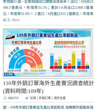
參閱圖1) 圖、近期我國出口總額及成長率 1.出口：6月出口
366.5億美元，年增率35.1%；累計1-6月出口2,069.1億美
元，年增率31.0%。 2.進口：6月進口315.1億美元，年增率
42.3...
More
110年外銷訂單海外生產實況調查統計
(資料時間:109年)
2021/7/1
台灣
；
外銷訂單
；
海外生產
圖、109年外銷訂單東協生產比率創新高 為瞭解外銷廠商接