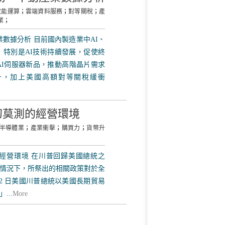
效能運算
；
雲端資料服務
；
對等關稅
；
產
業
；
數據分析 目前國內製造業中AI、
特別是AI技術持續發展，促使終
AI伺服器新品，推動高階晶片需求
升，加上美國高額對等關稅緩衝
幻莫測的經營環境
半導體業
；
產業衝擊
；
購買力
；
貨幣升
經營環境 在川普回歸美國總統之
情況下，所祭出的相關政策對於全
月2 日美國川普總統以美國長期貿易
..
More