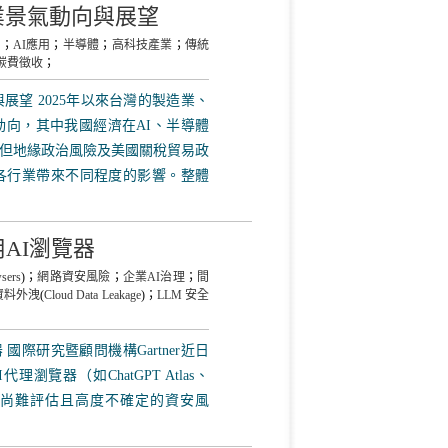
業景氣動向與展望
業
；
AI應用
；
半導體
；
高科技產業
；
傳統
碳費徵收
；
望 2025年以來台灣的製造業、
向，其中我國經濟在AI、半導體
但地緣政治風險及美國關稅貿易政
各行業帶來不同程度的影響。整體
用AI瀏覽器
sers
)；
網路資安風險
；
企業AI治理
；
間
資料外洩
(
Cloud Data Leakage
)；
LLM 安全
 國際研究暨顧問機構Gartner近日
覽器（如ChatGPT Atlas、
低現階段尚難評估且高度不確定的資安風