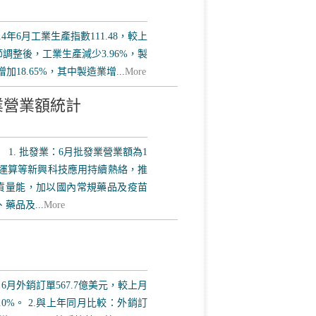
4年6月工業生產指數111.48，較上
節調整後，工業生產減少3.96%，製
加18.65%，其中製造業增...
More
業營業額統計
 1. 批發業：6月批發業營業額為1
雲端運算等新興科技應用持續熱絡，推
貨量能，加以國內常規藥品及疫苗
藥品及...
More
6月外銷訂單567.7億美元，較上月
.0%。 2.與上年同月比較：外銷訂