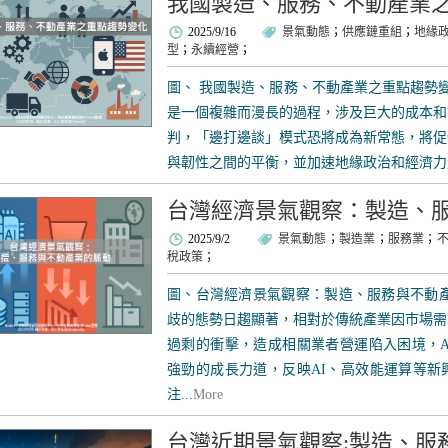
我國製造、服務、不動產業
2025/9/16
景氣動態
；
供應鏈重組
；
地緣
型
；
永續經營
；
圖、 我國製造、服務、不動產業之重點趨勢變
是一個複雜而漫長的過程，涉及巨大的成本和
判，「邊打邊談」模式恐將成為新常態，將促
與韌性之間的平衡，並加速地緣政治和經濟力量
台灣經濟景氣觀察：製造、
2025/9/2
景氣動態
；
製造業
；
服務業
；
稅政策
；
圖、台灣經濟景氣觀察：製造、服務與不動產
歧的態勢日趨顯著，相對於傳統產業因市場需
過剩的衝擊，造成相關業者營運陷入困境，A
強勁的成長力道，反映AI、高效能運算等新
注...
More
台灣近期景氣觀察:製造、服