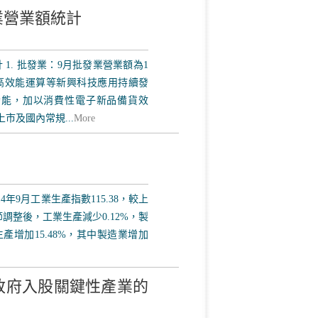
業營業額統計
 1. 批發業：9月批發業營業額為1
慧及高效能運算等新興科技應用持續發
動能，加以消費性電子新品備貨效
市及國內常規...
More
4年9月工業生產指數115.38，較上
節調整後，工業生產減少0.12%，製
生產增加15.48%，其中製造業增加
政府入股關鍵性產業的