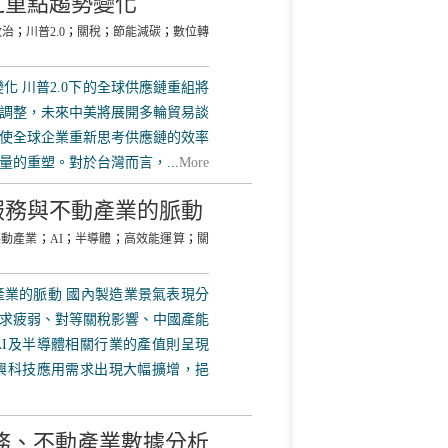
之重點趨勢變化
政治
；
川普2.0
；
關稅
；
節能減碳
；
數位轉
化 川普2.0下的全球供應鏈重組將
調整，未來中美將展開多輪貿易談
使全球企業重新思考供應鏈的效率
的重塑。對於台灣而言，...
More
服務與不動產業的脈動
不動產業
；
AI
；
半導體
；
高效能運算
；
關
業的脈動 國內製造業景氣表現分
求疲弱、對等關稅影響、中國產能
I及半導體相關行業的產值則呈現
興科技應用需求出現大幅擴增，挹
務、不動產業數據分析