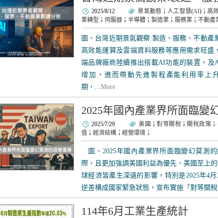
2025/8/12
景氣動態
；
人工智慧
(
AI
)；
高
業轉型
；
伺服器
；
半導體
；
製造業
；
服務業
；
不動產
圖、台灣近期景氣觀察:製造、服務、不動產業
高效能運算及雲端資料服務等應用需求旺盛，
端品牌廠商陸續推出搭載AI功能的裝置，及
增加，進而帶動先進製程產能利用率上
期，...
More
2025年國內產業界所面臨變
2025/7/29
美國
；
對等關稅
；
關稅政策
；
值
；
經濟結構
；
經營環境
；
圖、2025年國內產業界所面臨變幻莫測的
際，且更加強調美國利益為優先、美國至上的
球經濟皆產生深遠的影響，特別是2025年4
逆差構成國家緊急狀態，宣布實施「對等關稅」.
114年6月工業生產統計