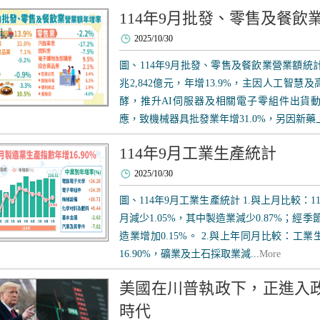
114年9月批發、零售及餐飲
2025/10/30
圖、114年9月批發、零售及餐飲業營業額統計
兆2,842億元，年增13.9%，主因人工智
酵，推升AI伺服器及相關電子零組件出貨
應，致機械器具批發業年增31.0%，另因新藥上
114年9月工業生產統計
2025/10/30
圖、114年9月工業生產統計 1.與上月比較：11
月減少1.05%，其中製造業減少0.87%；經季
造業增加0.15%。 2.與上年同月比較：工業
16.90%，礦業及土石採取業減...
More
美國在川普執政下，正進入
時代