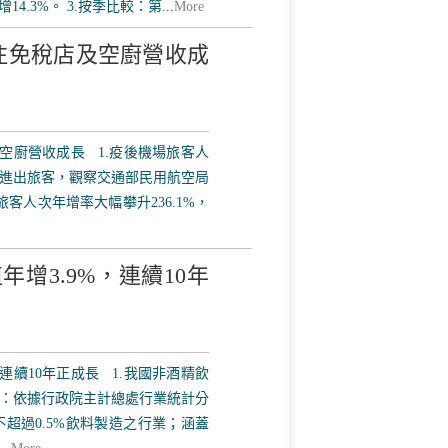
4.3%。 3.按季比較：第...
More
注免稅店及空廚營收成
廚營收成長 1.疫後機場旅客人
進出旅客，觀察交通部民用航空局
客人次年增率大幅攀升236.1%，
年增3.9%，連續10年
，連續10年正成長 1.我國非酒精飲
：依據行政院主計總處行業統計分
超過0.5%飲料製造之行業；涵蓋