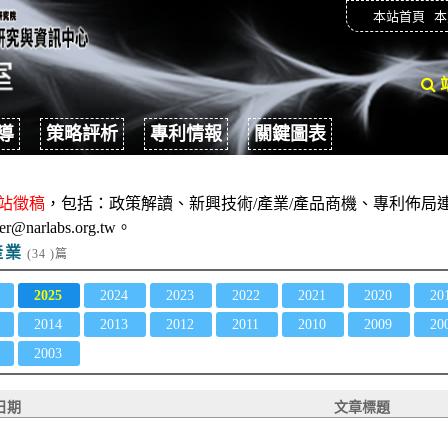
本站首頁
本
導
策略評析
專利情報
關鍵圖表
站徵稿
，包括：政策解讀、新興技術/產業/產品商機、專利佈局連
er@narlabs.org.tw。
產業
(34 )篇
2025
2024
2023
2022
2021
2020
20
2014
2013
2012
2011
2010
2009
20
2003
日期
文章標題