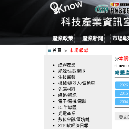
產業政策
產業新聞
市場報
首頁
市場報導
@
本網
總體產業
stmemb
能源/生態環境
總體
生技醫藥
機械/機器人/電動車
2026
先端材料
2015
網路/通訊
電子/電機/電腦
2004
IC 半導體
光電產業
發文
數位金融/區塊鏈
STPI於經濟日報