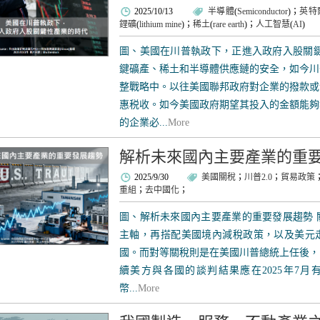
2025/10/13
半導體
(
Semiconductor
)；
英特
鋰礦
(
lithium mine
)；
稀土
(
rare earth
)；
人工智慧
(
AI
)
圖、美國在川普執政下，正進入政府入股關鍵
鍵礦產、稀土和半導體供應鏈的安全，如今川
整戰略中。以往美國聯邦政府對企業的撥款或
惠税收。如今美國政府期望其投入的金額能夠
的企業必...
More
解析未來國內主要產業的重
2025/9/30
美國關稅
；
川普2.0
；
貿易政策
重組
；
去中國化
；
圖、解析未來國內主要產業的重要發展趨勢 
主軸，再搭配美國境內減稅政策，以及美元
國。而對等關稅則是在美國川普總統上任後，
續美方與各國的談判結果應在2025年7月有
幣...
More