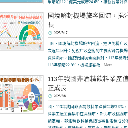
單增加112.1億美元或增24.6%，按新台幣計算增1
國境解封機場旅客回流，挹
長
2025/7/17
圖、國境解封機場旅客回流，挹注免稅店及空
次逐年回升：免稅店及空廚的主要客源為機場
資料顯示，隨疫後國境全面解封，112年機場旅
113年續增22.9%，機場旅客為...
More
113年我國非酒精飲料業產值
正成長
2025/7/8
圖、113年我國非酒精飲料業產值年增3.9%
料業工廠主要集中在高雄市、新北市及桃園市
類定義，非酒精飲料業係指從事含酒精成分不