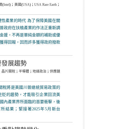
爾
(
Intel
)；
美國
(
USA
)；
USA Rare Earth
；
性產業的時代 為了保障美國在關
普政府在扶植產業的作法正重新調
金援，不再是單純金額的補助或優
獲得回報，因而許多獲得政府撥款
要發展趨勢
；
晶片關稅
；
半導體
；
地緣政治
；
供應鏈
關稅將是美國川普總統貿易政策的
走貶的趨勢，才能吸引企業回流美
國內產業界所面臨的首要衝擊，後
所結果；緊接著2025年5月新台