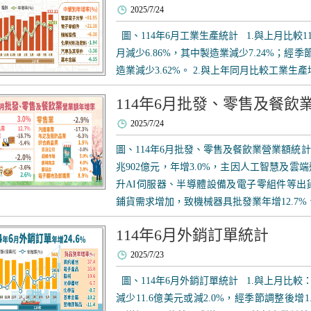
2025/7/24
圖、114年6月工業生產統計 1.與上月比較11
月減少6.86%，其中製造業減少7.24%；經季
造業減少3.62%。 2.與上年同月比較工業生產增
114年6月批發、零售及餐飲
2025/7/24
圖、114年6月批發、零售及餐飲業營業額統計
兆902億元，年增3.0%，主因人工智慧及
升AI伺服器、半導體設備及電子零組件等出
鋪貨需求增加，致機械器具批發業年增12.7%、
114年6月外銷訂單統計
2025/7/23
圖、114年6月外銷訂單統計 1.與上月比較：
減少11.6億美元或減2.0%，經季節調整後增1