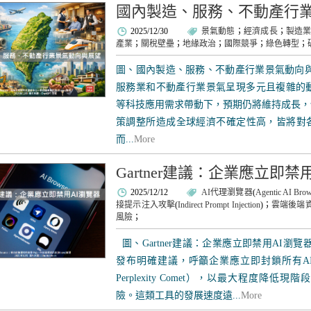
國內製造、服務、不動產行
2025/12/30
景氣動態
；
經濟成長
；
製造
產業
；
關稅壁壘
；
地緣政治
；
國際競爭
；
綠色轉型
；
圖、國內製造、服務、不動產行業景氣動向與展
服務業和不動產行業景氣呈現多元且複雜的動
等科技應用需求帶動下，預期仍將維持成長，
策調整所造成全球經濟不確定性高，皆將對
而...
More
Gartner建議：企業應立即禁
2025/12/12
AI代理瀏覽器
(
Agentic AI Brow
接提示注入攻擊
(
Indirect Prompt Injection
)；
雲端後端
風險
；
圖、Gartner建議：企業應立即禁用AI瀏覽器
發布明確建議，呼籲企業應立即封鎖所有AI代理瀏
Perplexity Comet），以最大程度降
險。這類工具的發展速度遠...
More