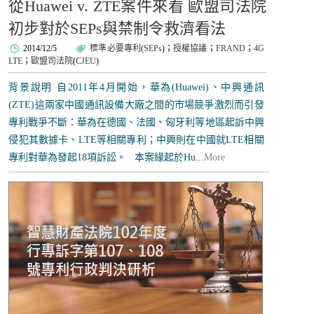
從Huawei v. ZTE案件來看 歐盟司法院
初步對於SEPs與禁制令救濟看法
2014/12/5
標準必要專利
(
SEPs
)；
授權協議
；
FRAND
；
4G
LTE
；
歐盟司法院
(
CJEU
)
背景說明 自2011年4月開始，華為(Huawei)、中興通訊
(ZTE)這兩家中國通訊設備大廠之間的市場競爭激烈而引發
專利戰爭不斷：華為在德國、法國、匈牙利等地區起訴中興
侵犯其數據卡、LTE等相關專利；中興則在中國就LTE相關
專利對華為發起18項訴訟。 本案緣起於Hu...
More