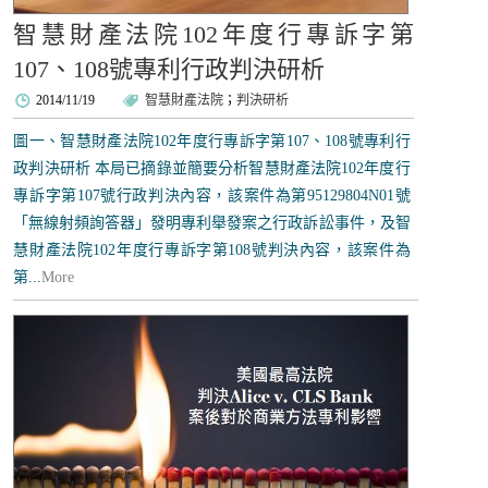
智慧財產法院102年度行專訴字第
107、108號專利行政判決研析
2014/11/19
智慧財產法院
；
判決研析
圖一、智慧財產法院102年度行專訴字第107、108號專利行
政判決研析 本局已摘錄並簡要分析智慧財產法院102年度行
專訴字第107號行政判決內容，該案件為第95129804N01號
「無線射頻詢答器」發明專利舉發案之行政訴訟事件，及智
慧財產法院102年度行專訴字第108號判決內容，該案件為
第...
More