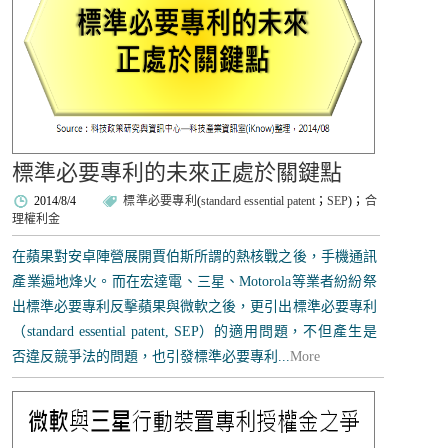
標準必要專利的未來正處於關鍵點
2014/8/4
標準必要專利
(
standard essential patent
；
SEP
)；
合
理權利金
在蘋果對安卓陣營展開賈伯斯所謂的熱核戰之後，手機通訊
產業遍地烽火。而在宏達電、三星、Motorola等業者紛紛祭
出標準必要專利反擊蘋果與微軟之後，更引出標準必要專利
（standard essential patent, SEP）的適用問題，不但產生是
否違反競爭法的問題，也引發標準必要專利...
More