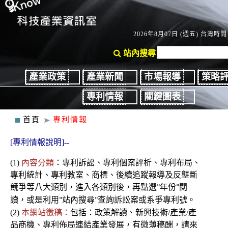
2026年8月07日 (週五) 台灣時間：
站內搜尋
產業政策
產業新聞
市場報導
策略
專利情報
關鍵圖表
首頁
專利情報
[專利情報說明]--
(1)
內容分類
：
專利
訴訟、
專利個案評析、專利布局、
專利統計、專利教室
、商標、後續
追蹤報導及反壟斷
競爭
等八大類別，進入各類別後
，再點選
年份
閱
"
"
讀，或是利用
站內搜尋
查詢訴訟案或系爭專利號。
"
"
(2)
本網站徵稿：
包括：政策解讀、新興技術/產業/產
品商機、專利佈局連結產業發展，有微薄稿酬，請來