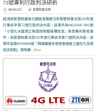
73號專利行政判決研析
2014/12/12
智慧財產法院
經濟部智慧財產局已摘錄並簡要分析智慧財產法院102年度
行專訴字第72號行政判決內容，該案件為94210345 N01號
「小型化水龍頭之陶瓷控制閥結構改良」新型專利舉發事
件，及智慧財產法院102年度行專訴字第73號判決內容，該
案件為第89109686號「頻譜擴展多使用者頻道之優先化及資
訊流控制」發明專...
More