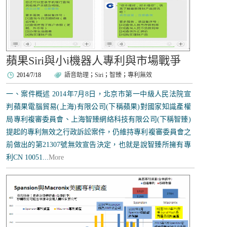
蘋果Siri與小i機器人專利與市場戰爭
2014/7/18
語音助理
；
Siri
；
智臻
；
專利無效
一、案件概述 2014年7月8日，北京市第一中級人民法院宣
判蘋果電腦貿易(上海)有限公司(下稱蘋果)對國家知識產權
局專利複審委員會、上海智臻網絡科技有限公司(下稱智臻)
提起的專利無效之行政訴訟案件，仍維持專利複審委員會之
前做出的第21307號無效宣告決定，也就是說智臻所擁有專
利CN 10051...
More