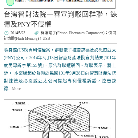
台灣智財法院一審宣判駁回群聯，錸
德及PNY不侵權
2014/5/23
群聯電子
(
Phison Electronics Corporation
)；
快閃
記憶體
(
Flash Memory
)；
USB
隨身碟(USB)專利侵權案，群聯電子控告錸德及必恩威亞太
(PNY)公司，2014年5月13日智慧財產法院宣判結果[101年
度民專訴字第155號]，原告群聯遭駁回。群聯表示，將上
訴。 本案緣起於群聯於民國101年9月28日向智慧財產法院
對錸德及必恩威亞太公司提起專利侵權訴訟，控告錸
德...
More