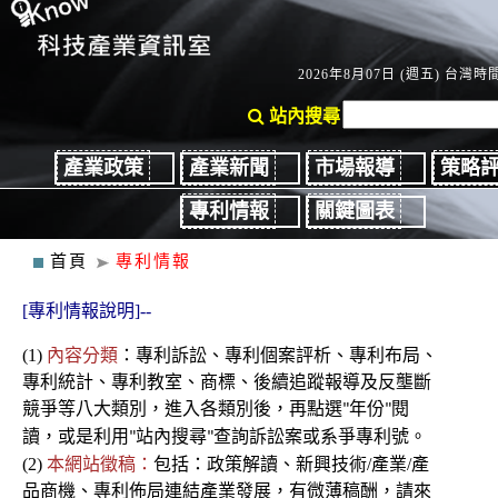
2026年8月07日 (週五) 台灣時間：
站內搜尋
產業政策
產業新聞
市場報導
策略
專利情報
關鍵圖表
首頁
專利情報
[專利情報說明]--
(1)
內容分類
：
專利
訴訟、
專利個案評析、專利布局、
專利統計、專利教室
、商標、後續
追蹤報導及反壟斷
競爭
等八大類別，進入各類別後
，再點選
年份
閱
"
"
讀，或是利用
站內搜尋
查詢訴訟案或系爭專利號。
"
"
(2)
本網站徵稿：
包括：政策解讀、新興技術/產業/產
品商機、專利佈局連結產業發展，有微薄稿酬，請來