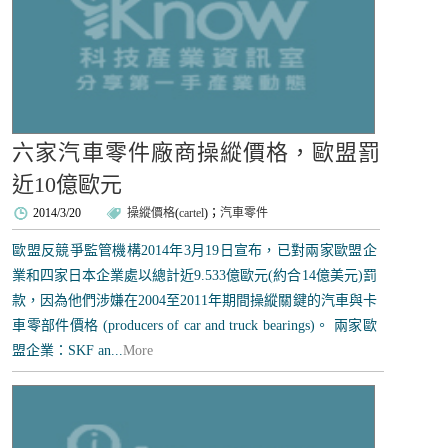
六家汽車零件廠商操縱價格，歐盟罰
近10億歐元
2014/3/20
操縱價格
(
cartel
)；
汽車零件
歐盟反競爭監管機構2014年3月19日宣布，已對兩家歐盟企
業和四家日本企業處以總計近9.533億歐元(約合14億美元)罰
款，因為他們涉嫌在2004至2011年期間操縱關鍵的汽車與卡
車零部件價格 (producers of car and truck bearings)。 兩家歐
盟企業：SKF an...
More