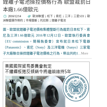
鋰離子電池操控價格行為 歐盟裁罰日
本廠1.66億歐元
2016/12/14
歐洲聯盟
；
松下
；
索尼
；
三洋
；
三星SDI
；
歐
洲聯盟運作條約
；
市場壟斷
；
托拉斯
；
鋰離子電池
圖、歐盟就鋰離子電池價格集體壟斷行為裁罰日本松下、索
尼及三洋1.66億歐元 2016年12月12日，歐盟執行委員會
（EU commission，簡稱執委會）宣布就日本松下電器
（Panasonic）、索尼（Sony）及三洋電機（Sanyo）三家電
子大廠聯合操控鋰離子電池價格之行為，祭出共約1...
More