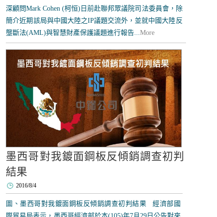
深顧問Mark Cohen (柯恒)日前赴聯邦眾議院司法委員會，除
簡介近期該局與中國大陸之IP議題交流外，並就中國大陸反
壟斷法(AML)與智慧財產保護議題進行報告...
More
墨西哥對我鍍面鋼板反傾銷調查初判
結果
2016/8/4
圖、墨西哥對我鍍面鋼板反傾銷調查初判結果 經濟部國
際貿易局表示，墨西哥經濟部於本(105)年7月29日公告對來