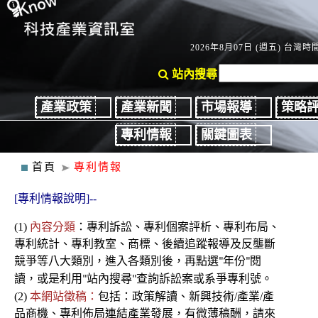
2026年8月07日 (週五) 台灣時間：
站內搜尋
產業政策
產業新聞
市場報導
策略
專利情報
關鍵圖表
首頁
專利情報
[專利情報說明]--
(1)
內容分類
：
專利
訴訟、
專利個案評析、專利布局、
專利統計、專利教室
、商標、後續
追蹤報導及反壟斷
競爭
等八大類別，進入各類別後
，再點選
年份
閱
"
"
讀，或是利用
站內搜尋
查詢訴訟案或系爭專利號。
"
"
(2)
本網站徵稿：
包括：政策解讀、新興技術/產業/產
品商機、專利佈局連結產業發展，有微薄稿酬，請來