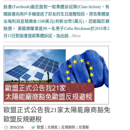
臉書(Facebook)最近面對一起集體訴訟案(Class Action)，有
關臉書向用戶手機發送了好友的生日提醒短訊，原告集體提
出每則訊息賠償金1500美元(約新台幣5萬元)，恐面臨巨額
賠償。 美國佛羅里達州一名男子Colin Brickman於2016年2
月12日對臉書提起集體訴訟，指出臉...
More
歐盟正式公告我21家太陽能廠商豁免
歐盟反規避稅
2016/2/16
歐盟
；
太陽能
；
反規避稅
；
反壟斷