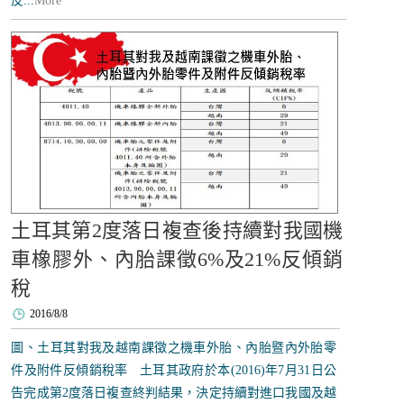
反...
More
土耳其第2度落日複查後持續對我國機
車橡膠外、內胎課徵6%及21%反傾銷
稅
2016/8/8
圖、土耳其對我及越南課徵之機車外胎、內胎暨內外胎零
件及附件反傾銷稅率 土耳其政府於本(2016)年7月31日公
告完成第2度落日複查終判結果，決定持續對進口我國及越