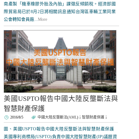
南產製「機車橡膠外胎及內胎」課徵反傾銷稅。經濟部國
際貿易局已於8月2日將相關訊息通知台灣區車輛工業同業
公會轉知會員廠...
More
美國USPTO報告中國大陸反壟斷法與
智慧財產保護
2016/8/5
中國大陸反壟斷法
(
AML
)；
智慧財產保護
；
圖、美國USPTO報告中國大陸反壟斷法與智慧財產保護
美國專利商標局(USPTO)負責中國大陸智慧財產(IP)議題資