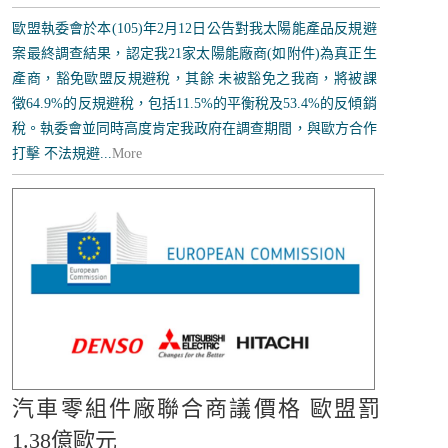
歐盟執委會於本(105)年2月12日公告對我太陽能產品反規避
案最終調查結果，認定我21家太陽能廠商(如附件)為真正生
產商，豁免歐盟反規避稅，其餘 未被豁免之我商，將被課
徵64.9%的反規避稅，包括11.5%的平衡稅及53.4%的反傾銷
稅。執委會並同時高度肯定我政府在調查期間，與歐方合作
打擊 不法規避...
More
汽車零組件廠聯合商議價格 歐盟罰
1.38億歐元