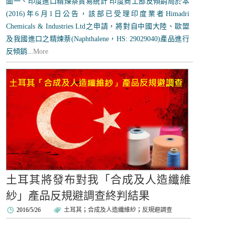
圖一、印度進口精煉萘貿易統計 印度商工部反傾銷局於本
(2016)年6月1日公告，該部已受理印度業者Himadri
Chemicals & Industries Ltd之申請，將對自中國大陸、歐盟
及我國進口之精煉萘(Naphthalene，HS: 29029040)產品進行
反傾銷...
More
土耳其將發布對我「合成及人造纖維
紗」產品反規避調查終判結果
2016/5/26
土耳其
；
合成及人造纖維紗
；
反規避調查