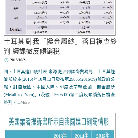
土耳其對我「攙金屬紗」落日複查終
判 續課徵反傾銷稅
2016/10/21
圖、土耳其進口統計表 來源:經濟部國際貿易局 土耳其經
濟部於本(2016)年10月13日發布第29856(2016/39)號政府公
報，對自我國、中國大陸、印度及南韓產製「攙金屬紗
(Metallized Yarn)」(稅號：5605.00)第二度反傾銷落日複查
終判，...
More