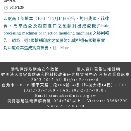
2016/1/20
印度商工部於本（105）年1月14日公告，對自我國、菲律
賓、馬來西亞及越南進口之塑膠射出成型機(Plastic
processing machines or injection moulding machines)之終判報
告，認為上述4國輸銷印度之塑膠射出成型機有傾銷事實，
對印度產業造成實質損害，且...
More
隱私保護及網站安全政策
個人資料蒐集告知聲明
財團法人國家實驗研究院科技政策研究與資訊中心 科技產業資訊室
2003-2017 All Rights Reserved.
台北市106-36 和平東路二段106號14樓（科技大樓14樓）/ TEL:
(02)2737-7660 / FAX: (02)2737-7838 /
Email:
stmember@niar.org.tw
瀏覽器建議最佳解析度1024x768以上 │ Visitors: 36686299
Since 2012/03/10