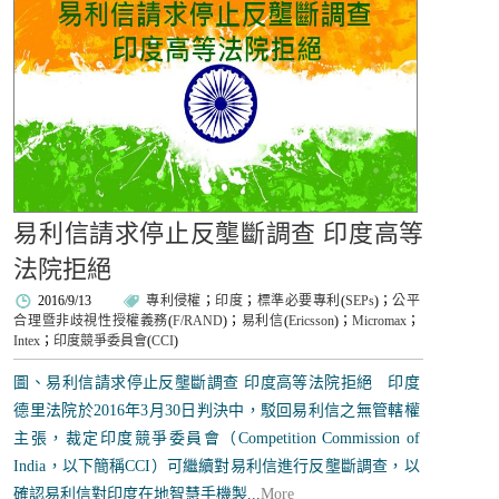
易利信請求停止反壟斷調查 印度高等
法院拒絕
2016/9/13
專利侵權
；
印度
；
標準必要專利
(
SEPs
)；
公平
合理暨非歧視性授權義務
(
F/RAND
)；
易利信
(
Ericsson
)；
Micromax
；
Intex
；
印度競爭委員會
(
CCI
)
圖、易利信請求停止反壟斷調查 印度高等法院拒絕 印度
德里法院於2016年3月30日判決中，駁回易利信之無管轄權
主張，裁定印度競爭委員會（Competition Commission of
India，以下簡稱CCI）可繼續對易利信進行反壟斷調查，以
確認易利信對印度在地智慧手機製...
More