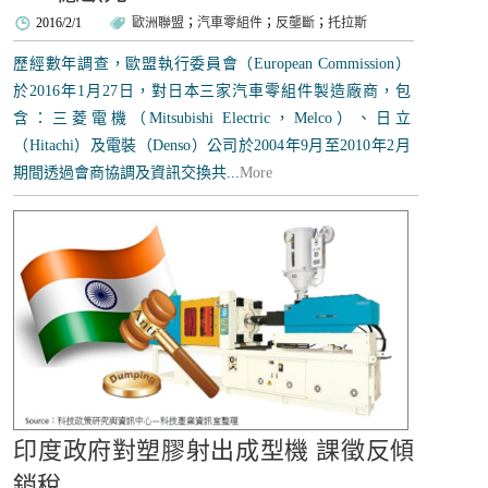
2016/2/1
歐洲聯盟
；
汽車零組件
；
反壟斷
；
托拉斯
歷經數年調查，歐盟執行委員會（European Commission）
於2016年1月27日，對日本三家汽車零組件製造廠商，包
含：三菱電機（Mitsubishi Electric，Melco）、日立
（Hitachi）及電裝（Denso）公司於2004年9月至2010年2月
期間透過會商協調及資訊交換共...
More
印度政府對塑膠射出成型機 課徵反傾
銷稅