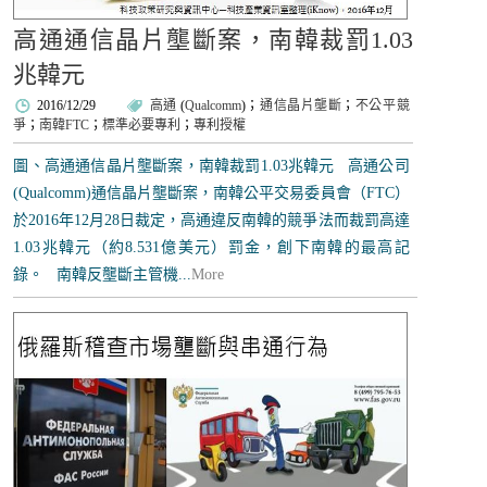
高通通信晶片壟斷案，南韓裁罰1.03
兆韓元
2016/12/29
高通
(
Qualcomm
)；
通信晶片壟斷
；
不公平競
爭
；
南韓FTC
；
標準必要專利
；
專利授權
圖、高通通信晶片壟斷案，南韓裁罰1.03兆韓元 高通公司
(Qualcomm)通信晶片壟斷案，南韓公平交易委員會（FTC）
於2016年12月28日裁定，高通違反南韓的競爭法而裁罰高達
1.03兆韓元（約8.531億美元）罰金，創下南韓的最高記
錄。 南韓反壟斷主管機...
More