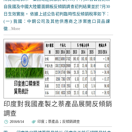
自我國及中國大陸鍍面鋼板反傾銷調查初判結果並於7月30
日生效實施。 依據上述公告初判臨時性反傾銷稅率如下：
(一) 我國：中鋼公司及其他供應商之涉案進口貨品課
徵...
More
印度對我國產製之萘產品展開反傾銷
調查
2016/6/14
印度
；
萘產品
；
反傾銷調查