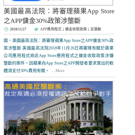
美國最高法院：將審理蘋果App Store
之APP傭金30%政策涉壟斷
2018/11/27
APP應用程式
；
傭金收取政策
；
反壟斷
圖、美國最高法院：將審理蘋果App Store之APP傭金30%政
策涉壟斷 美國最高法院2018年11月26日將審理有關於蘋果
公司應用程式商店App Store應用程式之傭金收取政策涉嫌
壟斷的案件。因蘋果向App Store之APP開發者要求賣出的軟
體須支付30%費用有關。 ...
More