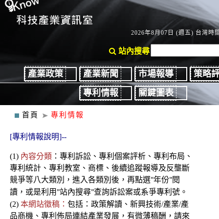
2026年8月07日 (週五) 台灣時間：
站內搜尋
產業政策
產業新聞
市場報導
策略
專利情報
關鍵圖表
首頁
專利情報
[專利情報說明]--
(1)
內容分類
：
專利
訴訟、
專利個案評析、專利布局、
專利統計、專利教室
、商標、後續
追蹤報導及反壟斷
競爭
等八大類別，進入各類別後
，再點選
年份
閱
"
"
讀，或是利用
站內搜尋
查詢訴訟案或系爭專利號。
"
"
(2)
本網站徵稿：
包括：政策解讀、新興技術/產業/產
品商機、專利佈局連結產業發展，有微薄稿酬，請來