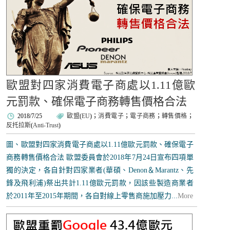
歐盟對四家消費電子商處以1.11億歐
元罰款、確保電子商務轉售價格合法
2018/7/25
歐盟
(
EU
)；
消費電子
；
電子商務
；
轉售價格
；
反托拉斯
(
Anti-Trust
)
圖、歐盟對四家消費電子商處以1.11億歐元罰款、確保電子
商務轉售價格合法 歐盟委員會於2018年7月24日宣布四項單
獨的決定，各自針對四家業者(華碩、Denon＆Marantz、先
鋒及飛利浦)祭出共計1.11億歐元罰款，因該些製造商業者
於2011年至2015年期間，各自對線上零售商施加壓力...
More