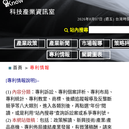
2026年8月07日 (週五) 台灣時間
站內搜尋
產業政策
產業新聞
市場報導
策略
專利情報
關鍵圖表
首頁
專利情報
[專利情報說明]--
(1)
內容分類
：
專利
訴訟、
專利個案評析、專利布局、
專利統計、專利教室
、商標、後續
追蹤報導及反壟斷
競爭
等八大類別，進入各類別後
，再點選
年份
閱
"
"
讀，或是利用
站內搜尋
查詢訴訟案或系爭專利號。
"
"
(2)
本網站徵稿：
包括：政策解讀、新興技術/產業/產
品商機、專利佈局連結產業發展，有微薄稿酬，請來