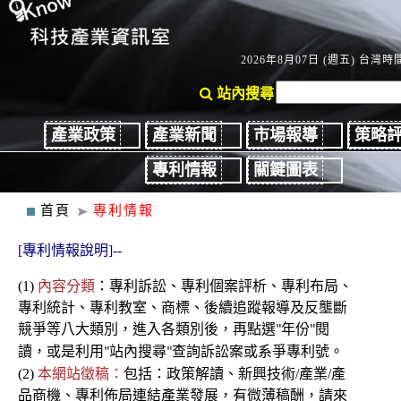
2026年8月07日 (週五) 台灣時間
站內搜尋
產業政策
產業新聞
市場報導
策略
專利情報
關鍵圖表
首頁
專利情報
[專利情報說明]--
(1)
內容分類
：
專利
訴訟、
專利個案評析、專利布局、
專利統計、專利教室
、商標、後續
追蹤報導及反壟斷
競爭
等八大類別，進入各類別後
，再點選
年份
閱
"
"
讀，或是利用
站內搜尋
查詢訴訟案或系爭專利號。
"
"
(2)
本網站徵稿：
包括：政策解讀、新興技術/產業/產
品商機、專利佈局連結產業發展，有微薄稿酬，請來