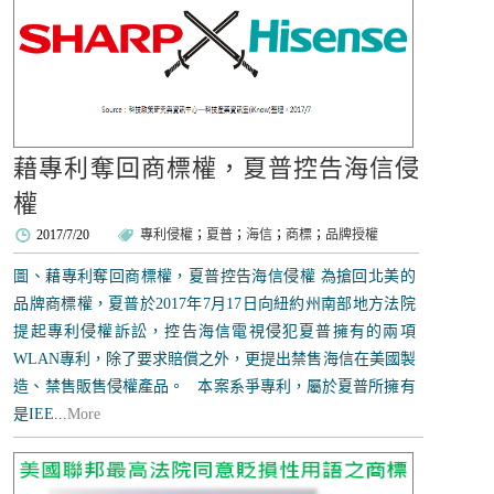
藉專利奪回商標權，夏普控告海信侵
權
2017/7/20
專利侵權
；
夏普
；
海信
；
商標
；
品牌授權
圖、藉專利奪回商標權，夏普控告海信侵權 為搶回北美的
品牌商標權，夏普於2017年7月17日向紐約州南部地方法院
提起專利侵權訴訟，控告海信電視侵犯夏普擁有的兩項
WLAN專利，除了要求賠償之外，更提出禁售海信在美國製
造、禁售販售侵權產品。 本案系爭專利，屬於夏普所擁有
是IEE...
More