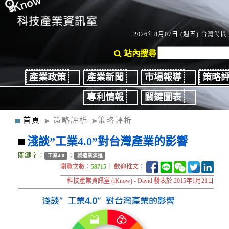
2026年8月07日 (週五) 台灣時間：
站內搜尋
產業政策
產業新聞
市場報導
策略
專利情報
關鍵圖表
首頁
策略評析
策略評析
淺談”工業4.0”對台灣產業的影響
關鍵字：
；
工業4.0
製造業演進
瀏覽次數：
58715
｜ 歡迎推文：
科技產業資訊室 (iKnow) - David 發表於 2015年1月21日