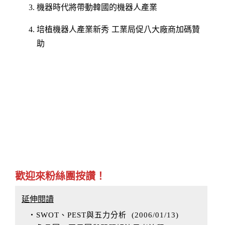
機器時代將帶動韓國的機器人產業
培植機器人產業新秀 工業局促八大廠商加碼贊
助
歡迎來粉絲團按讚！
延伸閱讀
‧SWOT、PEST與五力分析
(
2006/01/13
)