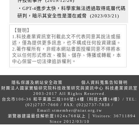
件技術事件
(
2019/12/26
)
‧GPT-4進步太快，科學家無法透過取得底層代碼
研判，暗示其安全性是潛在威脅
(
2023/03/21
)
【聲明】
1.科技產業資訊室刊載此文不代表同意其說法或描
述，僅為提供更多訊息，也不構成任何投資建議。
2.著作權所有，非經本網站書面授權同意不得將本
文以任何形式修改、複製、儲存、傳播或轉載，本
中心保留一切法律追訴權利。
隱私保護及網站安全政策
個人資料蒐集告知聲明
財團法人國家實驗研究院科技政策研究與資訊中心 科技產業資訊室
2003-2017 All Rights Reserved.
台北市106-36 和平東路二段106號14樓（科技大樓14樓）/ TEL:
(02)2737-7660 / FAX: (02)2737-7838 /
Email:
stmember@niar.org.tw
瀏覽器建議最佳解析度1024x768以上 │ Visitors: 36711894
Since 2012/03/10