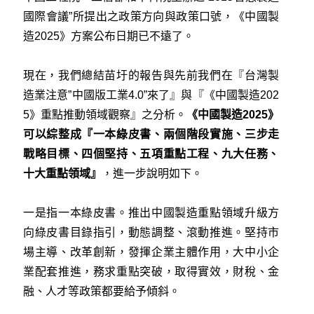
國際會議”所提出之政策方向與政策口號，《中國製
造2025》方案公布日期已不遠了。
現在，我們總結苗圩的報告與先前我們在『
台灣製
造業注意”中國版工業4.0”來了
』與『
《中國製造202
5》重點推動領域觀察
』之分析。
《中國製造2025》
可以綜整成『一本綠皮書、兩個階段實施、三步走
戰略目標、四個堅持、五項重點工程、九大任務、
十大重點領域』
，進一步說明如下。
一是指一本綠皮書。推出中國製造重點領域升級方
向綠皮書目錄指引，動態調整、滾動推進。堅持市
場主導、改革創新，發揮企業主體作用，大中小企
業配套推進，務求重點突破，取得實效，財稅、金
融、人才等政策都要給予傾斜。