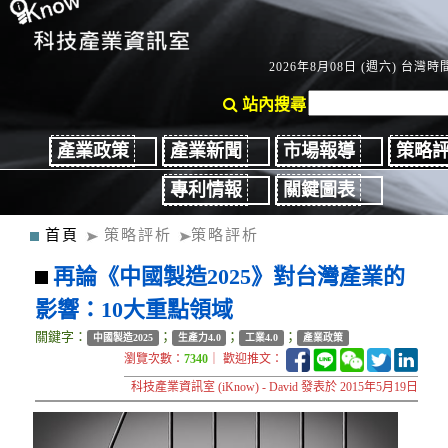
2026年8月08日 (週六) 台灣時間
站內搜尋
產業政策
產業新聞
市場報導
策略
專利情報
關鍵圖表
首頁
策略評析
策略評析
再論《中國製造2025》對台灣產業的
影響：10大重點領域
關鍵字：
；
；
；
中國製造2025
生產力4.0
工業4.0
產業政策
瀏覽次數：
7340
｜ 歡迎推文：
科技產業資訊室 (iKnow) - David 發表於 2015年5月19日