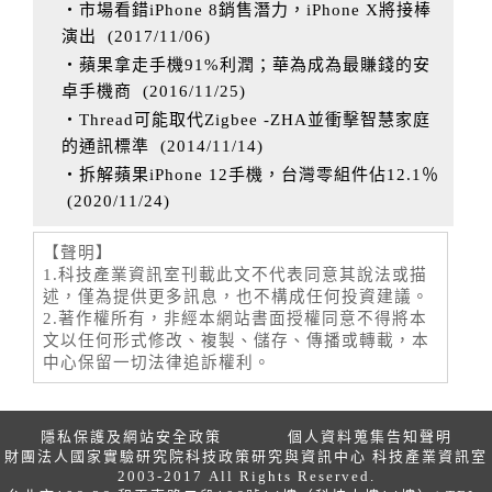
‧市場看錯iPhone 8銷售潛力，iPhone X將接棒
演出
(
2017/11/06
)
‧蘋果拿走手機91%利潤；華為成為最賺錢的安
卓手機商
(
2016/11/25
)
‧Thread可能取代Zigbee -ZHA並衝擊智慧家庭
的通訊標準
(
2014/11/14
)
‧拆解蘋果iPhone 12手機，台灣零組件佔12.1％
(
2020/11/24
)
【聲明】
1.科技產業資訊室刊載此文不代表同意其說法或描
述，僅為提供更多訊息，也不構成任何投資建議。
2.著作權所有，非經本網站書面授權同意不得將本
文以任何形式修改、複製、儲存、傳播或轉載，本
中心保留一切法律追訴權利。
隱私保護及網站安全政策
個人資料蒐集告知聲明
財團法人國家實驗研究院科技政策研究與資訊中心 科技產業資訊室
2003-2017 All Rights Reserved.