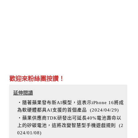
歡迎來粉絲團按讚！
延伸閱讀
‧隨著蘋果發布新AI模型，這表示iPhone 16將成
為軟硬體都具AI支援的首個產品
(
2024/04/29
)
‧蘋果供應商TDK研發出可延長40%電池壽命以
上的矽碳電池，這將改變智慧型手機遊戲規則
(
2
024/01/08
)