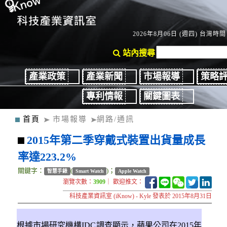
2026年8月06日 (週四) 台灣時間：
站內搜尋
產業政策
產業新聞
市場報導
策略
專利情報
關鍵圖表
首頁
市場報導
網路/通訊
2015年第二季穿戴式裝置出貨量成長
率達223.2%
關鍵字：
(
)；
智慧手錶
Smart Watch
Apple Watch
瀏覽次數：
3909
｜ 歡迎推文：
科技產業資訊室 (iKnow) - Kyle 發表於 2015年8月31日
根據市場研究機構IDC調查顯示，蘋果公司在2015年