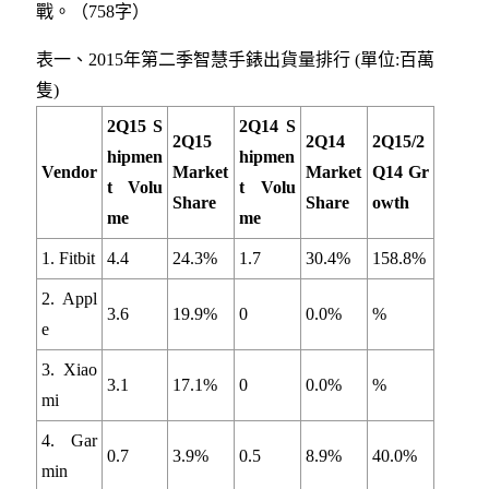
戰。（758字）
表一、2015年第二季智慧手錶出貨量排行 (單位:百萬
隻)
2Q15 S
2Q14 S
2Q15
2Q14
2Q15/2
hipmen
hipmen
Vendor
Market
Market
Q14 Gr
t Volu
t Volu
Share
Share
owth
me
me
1. Fitbit
4.4
24.3%
1.7
30.4%
158.8%
2. Appl
3.6
19.9%
0
0.0%
%
e
3. Xiao
3.1
17.1%
0
0.0%
%
mi
4. Gar
0.7
3.9%
0.5
8.9%
40.0%
min