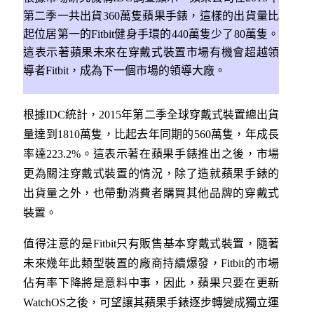
第二季一共出貨360萬隻蘋果手錶，這樣的出貨量比
起位居第一的Fitbit健身手環的440萬隻少了80萬隻。
這表示著蘋果未來在穿戴式裝置市場有機會超越領
導者Fitbit，成為下一個市場的領導大廠。
根據IDC統計，2015年第二季全球穿戴式裝置總出貨
量達到1810萬隻，比起去年同期的560萬隻，年成長
率達223.2%。這表示著在蘋果手錶推出之後，市場
更為關注穿戴式裝置的情況，除了造就蘋果手錶的
出貨量之外，也帶動消費者購買其他品牌的穿戴式
裝置。
值得注意的是Fitbit只有販售基本穿戴式裝置，隨著
未來幾年此類型裝置的廠商持續爆發，Fitbit的市場
佔有率下降將是意料中事，因此，蘋果只要在更新
WatchOS之後，可望讓其蘋果手錶逐步轉變成獨立運