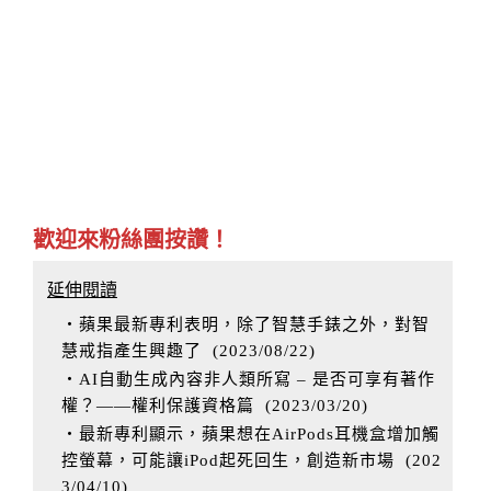
歡迎來粉絲團按讚！
延伸閱讀
‧蘋果最新專利表明，除了智慧手錶之外，對智
慧戒指產生興趣了
(
2023/08/22
)
‧AI自動生成內容非人類所寫 – 是否可享有著作
權？——權利保護資格篇
(
2023/03/20
)
‧最新專利顯示，蘋果想在AirPods耳機盒增加觸
控螢幕，可能讓iPod起死回生，創造新市場
(
202
3/04/10
)