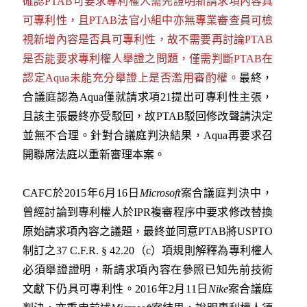
確認PTAB可要求專利權人需先證明新請求項內容具
可專利性，且PTAB法官小組中亦無專業審查員可檢
視新增內容是否具可專利性，故不需要再討論PTAB
是否能要求專利權人舉證之問題，僅需判斷PTAB在
認定Aqua未能充分舉證上是否濫用審酌權。
最終，
合議庭認為Aqua僅就請求項21提出可專利性主張，
且該主張最終亦受駁回，故PTAB駁回修改聲請決定
並無不合理。針對合議庭判決結果，Aqua再要求召
開聯席法庭以重新審理本案。
CAFC於2015年6月16日
Microsoft
案合議庭判決中，
曾經討論到專利權人於IPR複審程序中要求修改替換
原始請求項內容之議題，最終並同意PTAB將USPTO
制訂之37 C.F.R. § 42.20（c）項規則解釋為專利權人
必須舉證證明，新請求項內容在參照已知先前技術
文獻下仍具可專利性。2016年2月11日
Nike
案合議庭