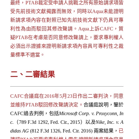
最終，PTAB裁定受申請人挑戰之所有原始請求項皆
受先前技術文獻揭露而無效，同時以Aqua未能證明
新請求項內容在對照已知先前技術文獻下仍具可專
利性為由而駁回其修改聲請。Aqua上訴CAFC，質
疑PTAB在考慮是否同意修改聲請上，要求專利權人
必須出示證據來證明新請求項內容具可專利性之裁
量標準不適當。
二、二審結果
CAFC合議庭在2016年5月23日作出二審判決，同意
並維持PTAB駁回修改聲請決定。
合議庭說明，鑒於
CAFC過去判例，包括
Microsoft Corp. v. Proxyconn, In
c.
（789 F.3d 1292, Fed. Cir., 2015）以
及Nike, Inc. v. A
didas AG
(812 F.3d 1326, Fed. Cir. 2016) 兩案結果，
已