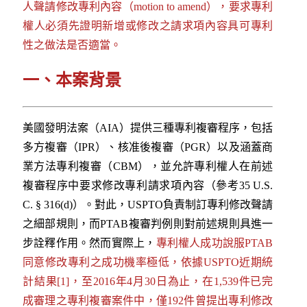
人聲請修改專利內容（motion to amend），要求專利
權人必須先證明新增或修改之請求項內容具可專利
性之做法是否適當。
一、本案背景
美國發明法案（AIA）提供三種專利複審程序，包括
多方複審（IPR）、核准後複審（PGR）以及涵蓋商
業方法專利複審（CBM），並允許專利權人在前述
複審程序中要求修改專利請求項內容（參考35 U.S.
C. § 316(d)）。對此，USPTO負責制訂專利修改聲請
之細部規則，而PTAB複審判例則對前述規則具進一
步詮釋作用。然而實際上，
專利權人成功說服PTAB
同意修改專利之成功機率極低，依據USPTO近期統
計結果[1]，至2016年4月30日為止，在1,539件已完
成審理之專利複審案件中，僅192件曾提出專利修改