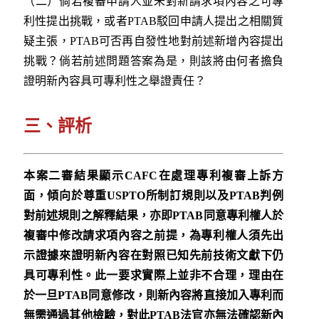
（二）倘若複審申請人並未對新請求項內容之可專
利性提出挑戰，或者PTAB駁回申請人提出之相關質
疑主張，PTAB可否再自發性地對前述新增內容提出
挑戰？倘若前述問題答案為是，則該將由何者擔負
證明新內容具可專利性之舉證責任？
三、評析
本案二審結果顯示
CAFC
在處理專利複審上訴方
面，傾向於尊重
USPTO
所制訂規則以及
PTAB
判例
對前述規則之解釋結果，亦即
PTAB
同意專利權人於
複審中修改請求項內容之前提，為專利權人須先出
示證據來證明新內容在對照已知先前技術文獻下仍
具可專利性。此一要求實際上並非不合理，理由在
於一旦
PTAB
同意修改，則新內容將直接加入專利而
無需通過其他檢驗，對此
PTAB
法官亦無法確認新內