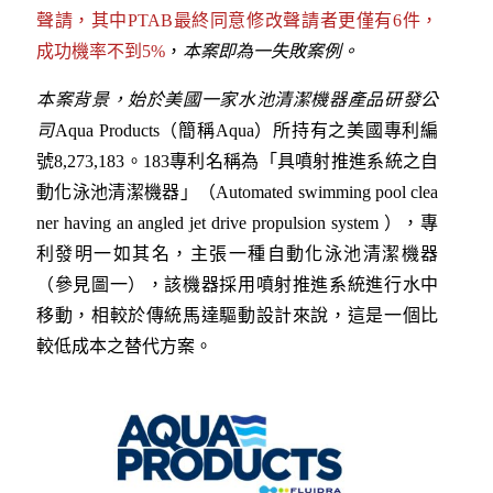
聲請，其中PTAB最終同意修改聲請者更僅有6件，
成功機率不到5%
，
本
案即為一失敗案例。
本
案背景，始於美國一家水池清潔機器產品研發公
司
Aqua Products（簡稱Aqua）所持有之美國專利編
號8,273,183。183專利名稱為「具噴射推進系統之自
動化泳池清潔機器」（Automated swimming pool clea
ner having an angled jet drive propulsion system
），專
利發明一如其名，主張一種自動化泳池清潔機器
（參見圖一），該機器採用噴射推進系統進行水中
移動，相較於傳統馬達驅動設計來說，這是一個比
較低成本之替代方案。