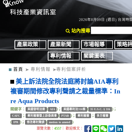
2026年8月09日 (週日) 台灣時間：
站內搜尋
產業政策
產業新聞
市場報導
策略
專利情報
關鍵圖表
首頁
專利情報
專利個案評析
美上訴法院全院法庭將討論AIA專利
複審期間修改專利聲請之裁量標準：In
re Aqua Products
關鍵字：
(
)；
(
)；
美國發明法案
AIA
美國專利法316條
35 U.S.C. § 316
；
(
)；
；
CAFC
專利複審暨上訴委員會
PTAB
專利複審
多方複審
(
)；
(
)
IPR
修改專利聲請
motion to amend
瀏覽次數：
4557
｜ 歡迎推文：