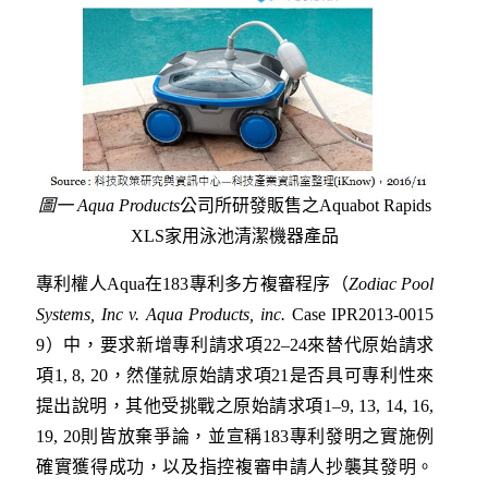
圖一
Aqua Products
公司所研發販售之Aquabot Rapids
XLS家用泳池清潔機器產品
專利權人Aqua在183專利多方複審程序（
Zodiac Pool
Systems, Inc v. Aqua Products, inc.
Case IPR2013-0015
9）中，要求新增專利請求項22–24來替代原始請求
項1, 8, 20，然僅就原始請求項21是否具可專利性來
提出說明，其他受挑戰之原始請求項1–9, 13, 14, 16,
19, 20則皆放棄爭論，並宣稱183專利發明之實施例
確實獲得成功，以及指控複審申請人抄襲其發明。