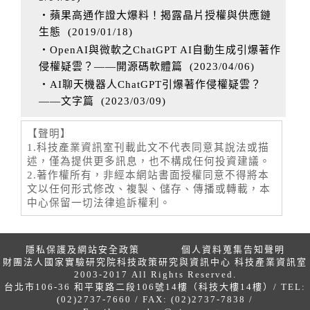
‧蘋果高通作證大爆料！揭露晶片授權與供應鏈
生態
(
2019/01/18
)
‧OpenAI與微軟之ChatGPT AI自動生成引爆著作
侵權疑雲？——開源碼軟體篇
(
2023/04/06
)
‧AI聊天機器人ChatGPT引爆著作侵權疑雲？
——文字篇
(
2023/03/09
)
【聲明】
1.科技產業資訊室刊載此文不代表同意其說法或描
述，僅為提供更多訊息，也不構成任何投資建議。
2.著作權所有，非經本網站書面授權同意不得將本
文以任何形式修改、複製、儲存、傳播或轉載，本
中心保留一切法律追訴權利。
隱私保護及網站安全政策
個人資料蒐集告知聲明
財團法人國家實驗研究院科技政策研究與資訊中心 科技產業資訊室
2003-2017 All Rights Reserved.
台北市106-36 和平東路二段106號14樓（科技大樓14樓）/ TEL:
(02)2737-7660 / FAX: (02)2737-7838 /