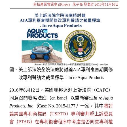
科技產業資訊室 (iKnow) - 朱子亮 發表於 2016年11月16日
圖、美上訴法院全院法庭將討論AIA專利複審期間修
改專利聲請之裁量標準：In re Aqua Products
2016年8月12日，美國聯邦巡迴上訴法院（CAFC）
同意召開聯席法庭（en banc）以重新審理
In re Aqua
Products, Inc
（
Case No. 2015-1177
）
一案，其中
將討
論美國專利商標局（USPTO）專利審判暨上訴委員
會（PTAB）在專利複審程序中考慮是否同意專利權