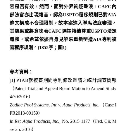
容是否有效，然而，面對外界質疑聲浪，
CAFC
內
部法官
亦出現雜音，認為
USPTO
程序規則已對
AIA
條文構成不合理限制，故本案進入聯席法庭審理，
其結果或將意味著
CAFC
選擇持續尊重
USPTO
法定
職權，或希望依據自身見解來重新塑造
AIA
專利複
審程序規則。
(1855
字；圖
1)
參考資料：
[1]
PTAB就複審期間專利修改聲請之統計調查簡報
（Patent Trial and Appeal Board Motion to Amend Study
4/30/2016）
Zodiac Pool Systems, Inc v. Aqua Products, inc.
（Case I
PR2013-00159）
In Re: Aqua Products, Inc.
, No. 2015-1177（Fed. Cir. M
ay 25, 2016）