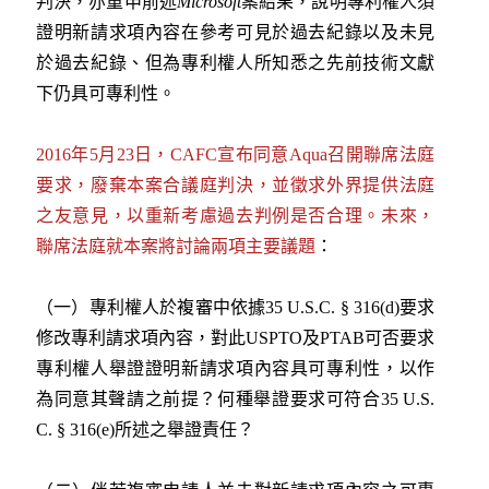
判決，亦重申前述
Microsoft
案結果，說明專利權人須
證明新請求項內容在參考可見於過去紀錄以及未見
於過去紀錄、但為專利權人所知悉之先前技術文獻
下仍具可專利性。
2016年5月23日，CAFC宣布同意Aqua召開聯席法庭
要求，廢棄本案合議庭判決，並徵求外界提供法庭
之友意見，以重新考慮過去判例是否合理。未來，
聯席法庭就本案將討論兩項主要議題
：
（一）專利權人於複審中依據35 U.S.C. § 316(d)要求
修改專利請求項內容，對此USPTO及PTAB可否要求
專利權人舉證證明新請求項內容具可專利性，以作
為同意其聲請之前提？何種舉證要求可符合35 U.S.
C. § 316(e)所述之舉證責任？