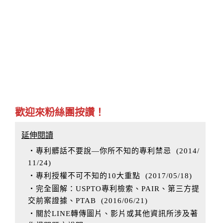
歡迎來粉絲團按讚！
延伸閱讀
‧專利髒話不要說—你所不知的專利禁忌
(
2014/
11/24
)
‧專利授權不可不知的10大重點
(
2017/05/18
)
‧完全圖解：USPTO專利檢索、PAIR、第三方提
交前案證據、PTAB
(
2016/06/21
)
‧關於LINE轉傳圖片、影片或其他資訊所涉及著