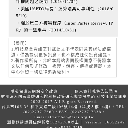
作權問題之說明
(
2016/11/04
)
‧美國USPTO局長：演算法具可專利性
(
2018/0
5/10
)
‧關於第三方複審程序（Inter Partes Review, IP
R）的一些瑣事
(
2014/10/31
)
【聲明】
1.科技產業資訊室刊載此文不代表同意其說法或描
述，僅為提供更多訊息，也不構成任何投資建議。
2.著作權所有，非經本網站書面授權同意不得將本
文以任何形式修改、複製、儲存、傳播或轉載，本
中心保留一切法律追訴權利。
隱私保護及網站安全政策
個人資料蒐集告知聲明
財團法人國家實驗研究院科技政策研究與資訊中心 科技產業資訊室
2003-2017 All Rights Reserved.
台北市106-36 和平東路二段106號14樓（科技大樓14樓）/ TEL:
(02)2737-7660 / FAX: (02)2737-7838 /
Email:
stmember@niar.org.tw
瀏覽器建議最佳解析度1024x768以上 │ Visitors: 36652249
Since 2012/03/10