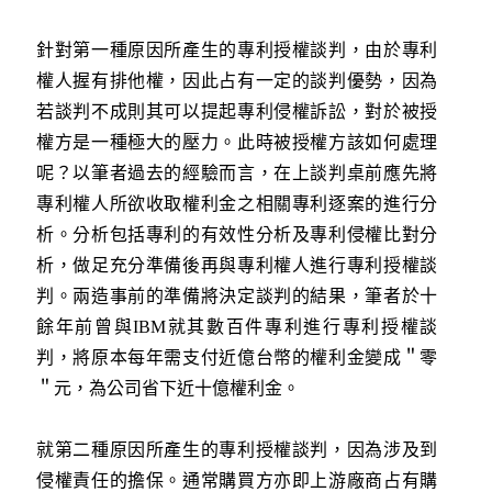
針對第一種原因所產生的專利授權談判，由於專利
權人握有排他權，因此占有一定的談判優勢，因為
若談判不成則其可以提起專利侵權訴訟，對於被授
權方是一種極大的壓力。此時被授權方該如何處理
呢？以筆者過去的經驗而言，在上談判桌前應先將
專利權人所欲收取權利金之相關專利逐案的進行分
析。分析包括專利的有效性分析及專利侵權比對分
析，做足充分準備後再與專利權人進行專利授權談
判。兩造事前的準備將決定談判的結果，筆者於十
餘年前曾與IBM就其數百件專利進行專利授權談
判，將原本每年需支付近億台幣的權利金變成＂零
＂元，為公司省下近十億權利金。
就第二種原因所產生的專利授權談判，因為涉及到
侵權責任的擔保。通常購買方亦即上游廠商占有購