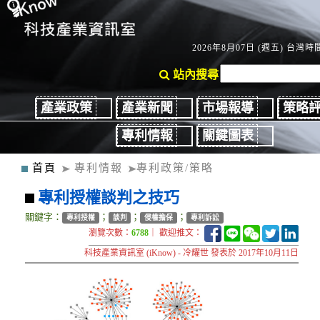
2026年8月07日 (週五) 台灣時間
站內搜尋
產業政策
產業新聞
市場報導
策略
專利情報
關鍵圖表
首頁
專利情報
專利政策/策略
專利授權談判之技巧
關鍵字：
；
；
；
專利授權
談判
侵權擔保
專利訴訟
瀏覽次數：
6788
｜ 歡迎推文：
科技產業資訊室 (iKnow) - 冷耀世 發表於 2017年10月11日