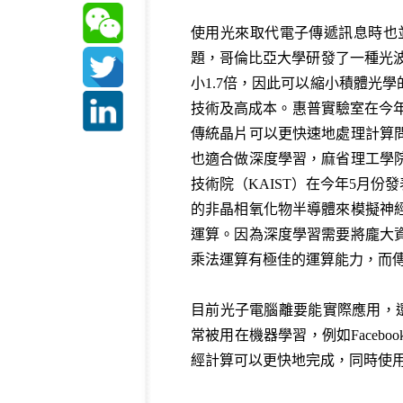
使用光來取代電子傳遞訊息時也
題，哥倫比亞大學研發了一種光波導
小1.7倍，因此可以縮小積體光
技術及高成本。惠普實驗室在今年
傳統晶片可以更快速地處理計算
也適合做深度學習，麻省理工學
技術院（KAIST）在今年5月
的非晶相氧化物半導體來模擬神
運算。因為深度學習需要將龐大
乘法運算有極佳的運算能力，而
目前光子電腦離要能實際應用，還有
常被用在機器學習，例如Face
經計算可以更快地完成，同時使