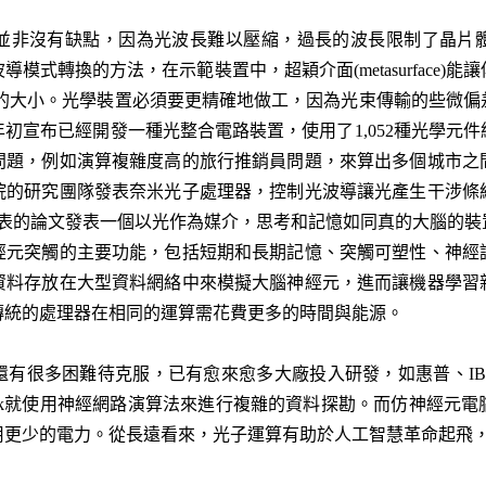
並非沒有缺點，因為光波長難以壓縮，過長的波長限制了晶片
模式轉換的方法，在示範裝置中，超穎介面(metasurface)
學的大小。光學裝置必須要更精確地做工，因為光束傳輸的些微
初宣布已經開發一種光整合電路裝置，使用了1,052種光學元
問題，例如演算複雜度高的旅行推銷員問題，來算出多個城市之
院的研究團隊發表奈米光子處理器，控制光波導讓光產生干涉條
份發表的論文發表一個以光作為媒介，思考和記憶如同真的大腦的
經元突觸的主要功能，包括短期和長期記憶、突觸可塑性、神經
資料存放在大型資料網絡中來模擬大腦神經元，進而讓機器學習
傳統的處理器在相同的運算需花費更多的時間與能源。
很多困難待克服，已有愈來愈多大廠投入研發，如惠普、IBM、Go
book就使用神經網路演算法來進行複雜的資料探勘。而仿神經元
用更少的電力。從長遠看來，光子運算有助於人工智慧革命起飛