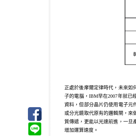
正處於後摩爾定律時代，未來如
子的電腦，IBM早在2007年
資料，但部分晶片仍使用電子元
或分光鏡取代原有的邏輯閘，來
質傳遞，更能以光速前進，一旦
增加運算速度。