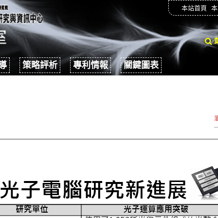
本站首頁
本
導
策略評析
專利情報
關鍵圖表
報