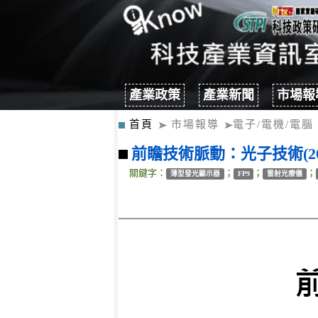
產業政策
產業新聞
市場報
首頁
市場報導
電子/電機/電腦
前瞻技術脈動：光子技術(201
關鍵字：
；
；
；
薄型發光顯示器
FP9
雷射光療儀