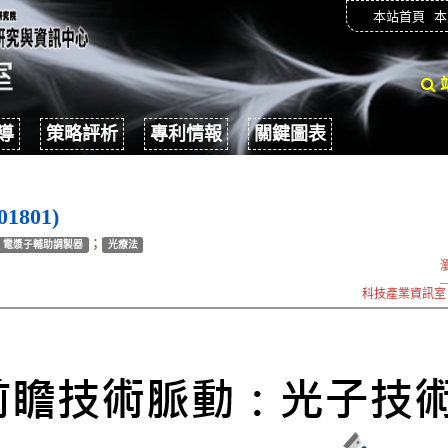
本站首頁
本
導
策略評析
專利情報
關鍵圖表
801)
；
電漿子輔助調製器
光療法
科技產業資訊室 (