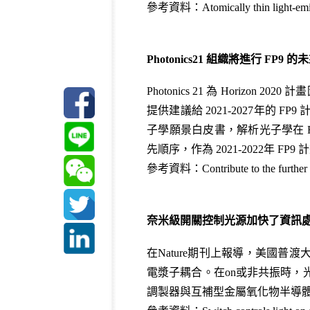
參考資料：
Atomically thin light-emi
Photonics21 組織將進行 FP9
Photonics 21 為 Hori
提供建議給 2021-2027年的 F
子學願景白皮書，解析光子學在 FP
先順序，作為 2021-2022年 
參考資料：
Contribute to the furthe
奈米級開關控制光源加快了資訊
在
Nature
期刊上報導，美國普渡
電漿子耦合。在on或非共振時，
調製器與互補型金屬氧化物半導體