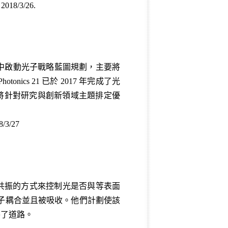
, 2018/3/26.
塞爾的年會中啟動光子戰略藍圖規劃，主要將
ics 21 已於 2017 年完成了光
20年將針對研究與創新領域主題排定優
18/3/27
共振的方式來控制光是否與等表面
漿子耦合並且被吸收。他們計劃使該
平了道路。