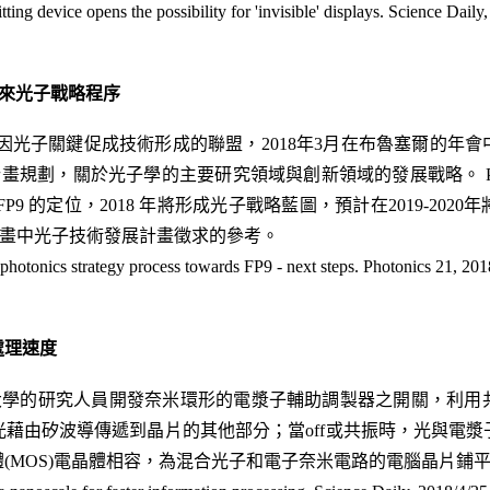
tting device opens the possibility for 'invisible' displays. Science Daily
 的未來光子戰略程序
zon 2020 計畫因光子關鍵促成技術形成的聯盟，2018年3月在布魯
P9 計畫規劃，關於光子學的主要研究領域與創新領域的發展戰略。 Photon
9 的定位，2018 年將形成光子戰略藍圖，預計在2019-20
FP9 計畫中光子技術發展計畫徵求的參考。
r photonics strategy process towards FP9 - next steps. Photonics 21, 20
處理速度
大學的研究人員開發奈米環形的電漿子輔助調製器之開關，利用
光藉由矽波導傳遞到晶片的其他部分；當off或共振時，光與電
(MOS)電晶體相容，為混合光子和電子奈米電路的電腦晶片鋪