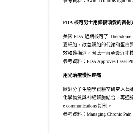
參考資料：
Switch controls light on
FDA 核可男士用修復頭髮的雷射
美國 FDA 近期核可了 Ther
囊細胞，改善細胞的代謝和蛋白質
效較難描述，因此一直至最近才
參考資料：
FDA Approves Laser Phot
用光治療慢性疼痛
歐洲分子生物學實驗室研究人員
化學物質與神經細胞結合，再通過近
e communications 期刊。
參考資料：
Managing Chronic Pain w