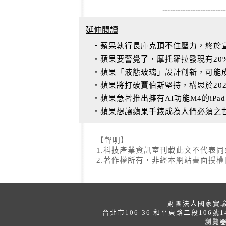
-------------------------
延伸閱讀
‧蘋果執行長庫克頂不住壓力，終於宣布
‧蘋果要警覺了，摩托羅拉發現有20%的
‧蘋果「液態玻璃」設計創新，可能
‧蘋果將打破賈伯斯堅持，構思於2026
‧蘋果急著推出擁有AI功能M4的iPad
‧蘋果想讓蘋果手錶成為人們必須之
【聲明】
1.科技產業資訊室刊載此文不代表
2.著作權所有，非經本網站書面授
財團法人國家實驗研究
台北市106-36 和平東路二段106號14樓（科
瀏覽器建議