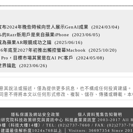
-----------------------------------------------------------------------------------------
2024年晚些時候向世人展示GenAI成果
(
2024/03/04
)
Razr新用戶是來自蘋果iPhone
(
2023/06/05
)
成為蘋果AR眼鏡成功之鑰
(
2025/06/16
)
年底至2027年初推出觸控螢幕Macbook
(
2025/10/20
)
 Pro，目標市場其實是在AI PC客戶
(
2024/05/08
)
世界鑰匙
(
2023/06/26
)
同意其說法或描述，僅為提供更多訊息，也不構成任何投資建議。
權同意不得將本文以任何形式修改、複製、儲存、傳播或轉載，
隱私保護及網站安全政策
個人資料蒐集告知聲明
院科技政策研究與資訊中心 科技產業資訊室 2003-2017 All Right
技大樓14樓）/ TEL: (02)2737-7660 / FAX: (02)2737-7838
最佳解析度1024x768以上 │ Visitors: 36697354 Since 2012