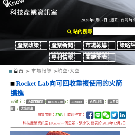
2026年8月07日 (週五) 台灣時間
站內搜尋
產業政策
產業新聞
市場報導
策略
專利情報
關鍵圖表
首頁
市場報導
航空/太空
Rocket Lab向可回收重複使用的火箭
邁進
關鍵字：
(
)；
；
；
火箭實驗室
Rocket Lab
Electron
火箭回收
火箭發
；
射
太空計畫
瀏覽次數：
5763
｜ 歡迎推文：
科技產業資訊室 (iKnow) - 何思穎、張小玫 發表於 2019年12月2日