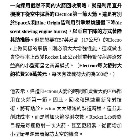
一向採用截然不同的火箭回收策略，就是利用直升
機接下從空中掉落的Electron
第一節火箭。這是有別
於SpaceX
和Blue Origin
皆利用引擎燃燒緩慢下降(de
scent-slowing engine burns)
，
以垂直下降的方式著陸
其助推器。
但是想要在57英尺高（17公尺）的Electro
n上做同樣的事情，則必須大大增強性能，這樣做也
會從根本上改變Rocket Lab公司側重頻繁發射經濟效
益高的小型衛星之商業模式。（
Electron
每次發射大
約花費500
萬美元
，每次有效載荷大約為500磅。）
他表示，建造Electrons火箭的時間和資金大約70%都
用在火箭第一節。因此，回收和迅速重新發射技
術，將有助於Electron大大縮減的製造時程。這並非
削減成本，而是增加火箭發射次數。Rocket Lab最終
目標是每週發射一次火箭，甚至更頻繁，從而增加
小型衛星運營商探訪太空的機會。