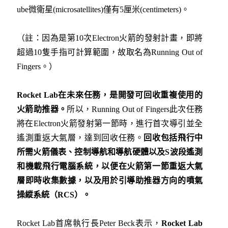
ube微衛星(microsatellites)僅有5厘米(centimeters)。
（註：因為是第10次Electron火箭的發射計畫，即將
超過10隻手指可計算範圍，故取名為Running Out of
Fingers。）
Rocket Lab
在未來任務，是開發可回收重複使用的
火箭助推器。
所以，Running Out of Fingers此次任務
將在Electron火箭發射第一節時，進行首次導引並全
遙測重返大氣層，達到回收任務。
回收包括飛行中
所需火箭儀表、控制導航和導航硬體以及
S
波段遙測
和機載飛行電腦系統，以便在火箭第一節重返大氣
層即時收集數據，以及用於引導助推器方向的噴氣
操縱系統（RCS
）。
Rocket Lab首席執行長Peter Beck表示，
Rocket Lab