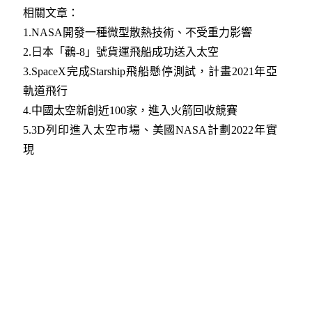
相關文章：
1.
NASA開發一種微型散熱技術、不受重力影響
2.
日本「鸛-8」號貨運飛船成功送入太空
3.
SpaceX完成Starship飛船懸停測試，計畫2021年亞
軌道飛行
4.
中國太空新創近100家，進入火箭回收競賽
5.
3D列印進入太空市場、美國NASA計劃2022年實
現