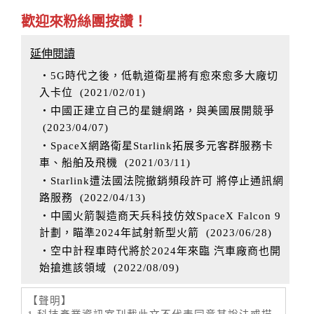
歡迎來粉絲團按讚！
延伸閱讀
‧5G時代之後，低軌道衛星將有愈來愈多大廠切
入卡位
(
2021/02/01
)
‧中國正建立自己的星鏈網路，與美國展開競爭
(
2023/04/07
)
‧SpaceX網路衛星Starlink拓展多元客群服務卡
車、船舶及飛機
(
2021/03/11
)
‧Starlink遭法國法院撤銷頻段許可 將停止通訊網
路服務
(
2022/04/13
)
‧中國火箭製造商天兵科技仿效SpaceX Falcon 9
計劃，瞄準2024年試射新型火箭
(
2023/06/28
)
‧空中計程車時代將於2024年來臨 汽車廠商也開
始搶進該領域
(
2022/08/09
)
【聲明】