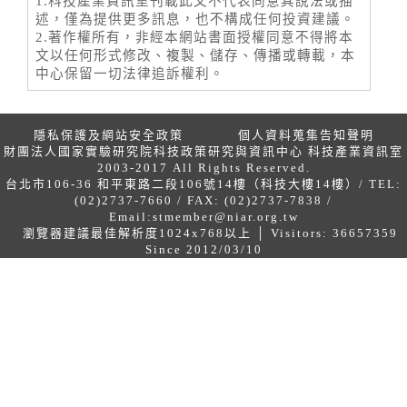
1.科技產業資訊室刊載此文不代表同意其說法或描
述，僅為提供更多訊息，也不構成任何投資建議。
2.著作權所有，非經本網站書面授權同意不得將本
文以任何形式修改、複製、儲存、傳播或轉載，本
中心保留一切法律追訴權利。
隱私保護及網站安全政策
個人資料蒐集告知聲明
財團法人國家實驗研究院科技政策研究與資訊中心 科技產業資訊室
2003-2017 All Rights Reserved.
台北市106-36 和平東路二段106號14樓（科技大樓14樓）/ TEL:
(02)2737-7660 / FAX: (02)2737-7838 /
Email:
stmember@niar.org.tw
瀏覽器建議最佳解析度1024x768以上 │ Visitors: 36657359
Since 2012/03/10