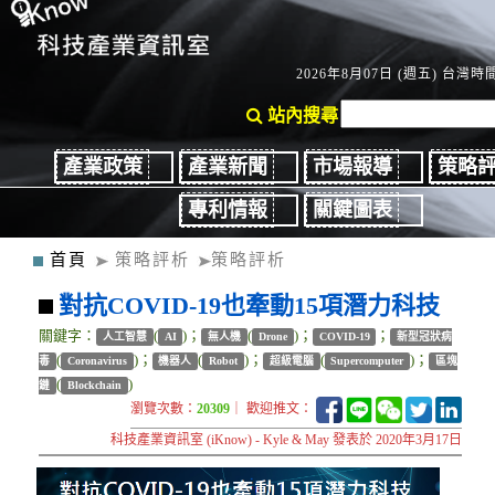
2026年8月07日 (週五) 台灣時間：
站內搜尋
產業政策
產業新聞
市場報導
策略
專利情報
關鍵圖表
首頁
策略評析
策略評析
對抗COVID-19也牽動15項潛力科技
關鍵字：
(
)；
(
)；
；
人工智慧
AI
無人機
Drone
COVID-19
新型冠狀病
(
)；
(
)；
(
)；
毒
Coronavirus
機器人
Robot
超級電腦
Supercomputer
區塊
(
)
鏈
Blockchain
瀏覽次數：
20309
｜ 歡迎推文：
科技產業資訊室 (iKnow) - Kyle & May 發表於 2020年3月17日