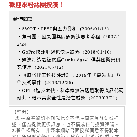
歡迎來粉絲團按讚！
延伸閱讀
‧SWOT、PEST與五力分析
(
2006/01/13
)
‧魚骨圖、因果圖與問題解決思考流程
(
2007/1
2/24
)
‧GoPro快速崛起也快速跌落
(
2018/01/16
)
‧輝達打造超級電腦Cambridge-1 供英國醫藥研
究使用
(
2021/07/12
)
‧《麻省理工科技評論》：2019年『最失敗』八
件技術事件
(
2019/12/26
)
‧GPT-4進步太快，科學家無法透過取得底層代碼
研判，暗示其安全性是潛在威脅
(
2023/03/21
)
【聲明】
1.科技產業資訊室刊載此文不代表同意其說法或描
述，僅為提供更多訊息，也不構成任何投資建議。
2.著作權所有，非經本網站書面授權同意不得將本
文以任何形式修改、複製、儲存、傳播或轉載，本