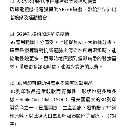
13. AR/VR帶給居家隔離者娛樂及運動機會
透過電視機或電腦提供AR/VR遊戲，帶給無法外出
者娛樂及運動機會。
14. 5G通訊技術加速解決疫情
5G應用範圍十分廣泛，上述提及AI、大數據分析、
遠距醫療等將對抗新冠肺炎傳染性疾病氾濫時，能
協助醫院更快、更即時地照顧到偏鄉病患的醫療需
求，爭取更多診治時間，也減少資源的浪費。
15. 3D列印可協助供應更多醫療短缺用品
3D列印製品通常較軟而有彈性，形狀也更多種多
樣。SmileDirectClub（SDC）是美國最大的3D列印
製造商之一，已經開放了生產設施，還捐贈了3D列
印原料，以此擴大口罩和呼吸器閥門等醫療。
（754
字）