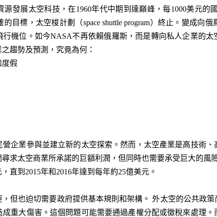
源發展太空科技，在1960年代中期到達巔峰，每1000美元的國
，太空梭計劃（space shuttle program）終止。變成
次飛行機位。如今NASA不再依賴俄羅斯，而是轉向私人企業的
業之趨勢及預測，究竟為何：
和度假
民營企業參與並建立新的太空探索。然而，太空產業是高技術、
們尋求太空商業所承諾的巨額利潤，但同時也需要承受巨大的風險
直到2015年和2016年達到每年約25億美元。
要，但也迫切需要政府提供基本規則和架構。 外太空的公共政策
造成重大傷害。這個問題可能需要通過產權分配或徵稅來處理。