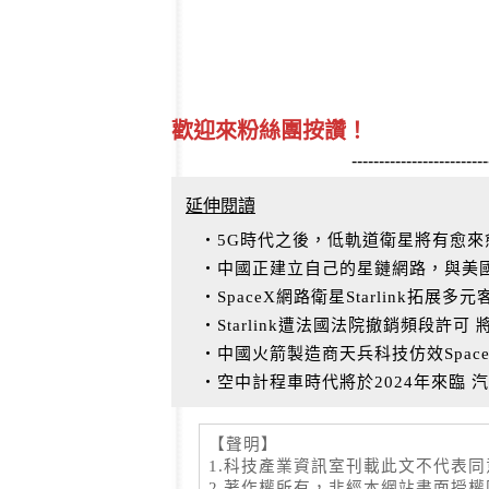
歡迎來粉絲團按讚！
-------------------------
延伸閱讀
‧5G時代之後，低軌道衛星將有愈來
‧中國正建立自己的星鏈網路，與美
‧SpaceX網路衛星Starlink拓
‧Starlink遭法國法院撤銷頻段許可
‧中國火箭製造商天兵科技仿效SpaceX
‧空中計程車時代將於2024年來臨 
【聲明】
1.科技產業資訊室刊載此文不代表
2.著作權所有，非經本網站書面授