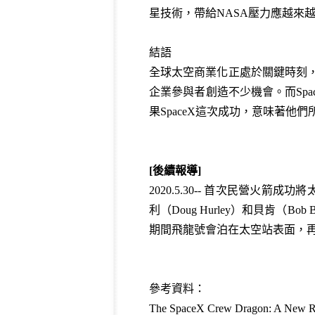
星技術，帶給NASA壓力應越來
結語
全球太空商業化正處於關鍵時刻，
企業參與者創造不少機會。而Sp
果SpaceX這次成功，意味著他們
[後續報導]
2020.5.30-- 首次民營火
利（Doug Hurley）和貝肯（
期間飛龍號會泊在太空站表面，
參考資料：
The SpaceX Crew Dragon: A New Rid