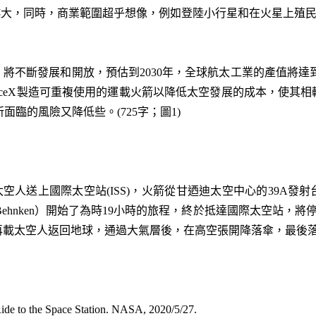
越大，同時，商業範圍超乎想像，例如登陸小行星和在火星上殖
將不斷發展和開放，預估到2030年，全球航太工業的產值將達到6
aceX製造可重複使用的運載火箭以降低太空發展的成本，使其
所面臨的風險又降低些。(725字；圖1)
箭成功將太空人送上國際太空站(ISS)，火箭從甘迺迪太空中心的39
Bob Behnken）開始了為時19小時的旅程，終於抵達國際太空站
再載太空人返回地球，通過大氣層後，在高空張開降落傘，最後
e to the Space Station. NASA, 2020/5/27.