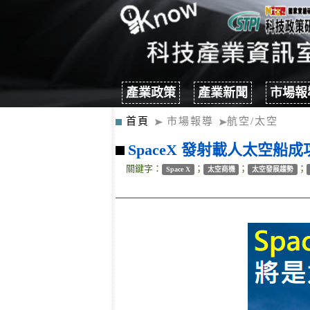
產業政策
產業新聞
市場報
首頁
市場報導
航空/太空
SpaceX 發射載人太空船
關鍵字：
；
；
；
Space X
太空商機
太空發展趨勢