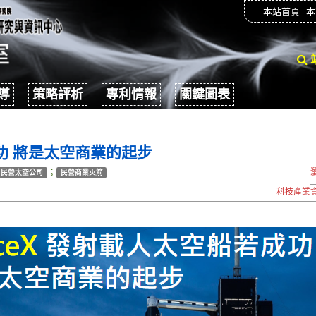
本站首頁
本
導
策略評析
專利情報
關鍵圖表
成功 將是太空商業的起步
；
民營太空公司
民營商業火箭
科技產業資訊