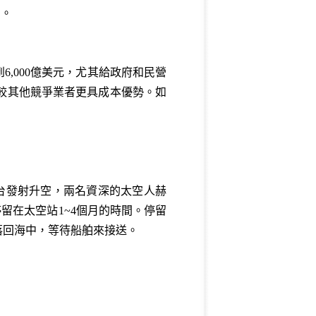
民。
,000億美元，尤其給政府和民營
相較其他競爭業者更具成本優勢。如
A發射台發射升空，兩名資深的太空人赫
，將停留在太空站1~4個月的時間。停留
落回海中，等待船舶來接送。