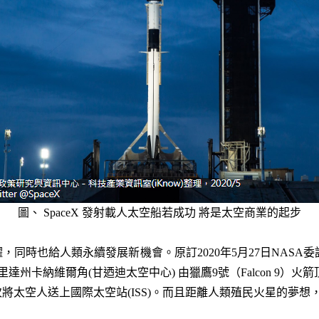
圖、 SpaceX 發射載人太空船若成功 將是太空商業的起步
同時也給人類永續發展新機會。原訂2020年5月27日NASA委託
達州卡納維爾角(甘迺迪太空中心) 由獵鷹9號（Falcon 9）火箭頂
次將太空人送上國際太空站(ISS)。而且距離人類殖民火星的夢想