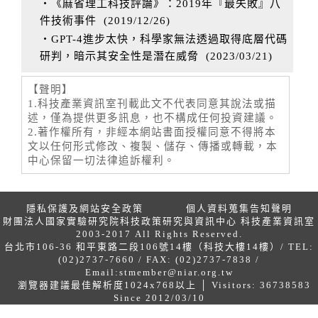
‧《麻省理工科技評論》：2019年『最失敗』八
件技術事件
(
2019/12/26
)
‧GPT-4進步太快，科學家無法透過取得底層代碼
研判，暗示其安全性是潛在威脅
(
2023/03/21
)
【聲明】
1.科技產業資訊室刊載此文不代表同意其說法或描
述，僅為提供更多訊息，也不構成任何投資建議。
2.著作權所有，非經本網站書面授權同意不得將本
文以任何形式修改、複製、儲存、傳播或轉載，本
中心保留一切法律追訴權利。
隱私保護及網站安全政策
個人資料蒐集告知聲明
財團法人國家實驗研究院科技政策研究與資訊中心 科技產業資訊室
2003-2017 All Rights Reserved.
台北市106-36 和平東路二段106號14樓（科技大樓14樓）/ TEL:
(02)2737-7660 / FAX: (02)2737-7838 /
Email:
stmember@niar.org.tw
瀏覽器建議最佳解析度1024x768以上 │ Visitors: 36738583
Since 2012/03/10