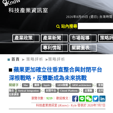
2026年8月09日 (週日) 台灣時間：
站內搜尋
產業政策
產業新聞
市場報導
策略
專利情報
關鍵圖表
首頁
策略評析
策略評析
蘋果更加確立往垂直整合與封閉平台
深根戰略，反壟斷成為未來挑戰
關鍵字：
；
(
)；
(
)；
Mac
蘋果
Apple
ARM架構
ARM architecture
垂直
(
)；
(
)；
；
整合
Vertical Integration
封閉平台
Closed Platform
反壟斷
反托
拉斯調查
瀏覽次數：
9219
｜ 歡迎推文：
科技產業資訊室 (iKnow) - Kyle 發表於 2020年7月7日