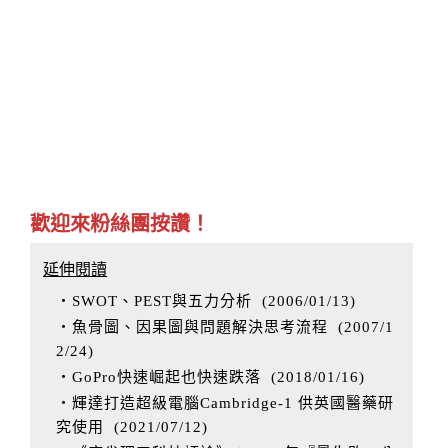
歡迎來粉絲團按讚！
延伸閱讀
‧SWOT、PEST與五力分析
(
2006/01/13
)
‧魚骨圖、因果圖與問題解決思考流程
(
2007/1
2/24
)
‧GoPro快速崛起也快速跌落
(
2018/01/16
)
‧輝達打造超級電腦Cambridge-1 供英國醫藥研
究使用
(
2021/07/12
)