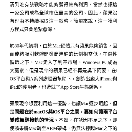
清到唯有該戰略才能夠獲得較高利潤，當然也讓這
一家公司成為全球市值最高的公司。因此，蘋果沒
有理由不持續採取這一戰略，簡單來說，這一獲利
方程式只會愈紮愈深。
於80年代初期，由於Mac硬體只有蘋果能夠銷售，因
而能夠吸引軟體開發商進駐的比例相當低，在惡性
循環之下，Mac走入了利基市場，Windows PC成為
大贏家。但是現今的蘋果已經不再是吳下阿蒙，在i
OS平台與A系列處理器幫助下，創造出龐大iPhone與
iPad的使用者，也造就了App Store生態體系。
蘋果現今想要利用這一優勢，也讓Mac逐步崛起，但
是
問題在於
macOS
與
iOS
平台之間，要如何讓兩平台
變成無縫接軌的情況。
不然，在誘因不足之下，即
使蘋果將Mac轉至ARM架構，仍無法撐起Mac之下的