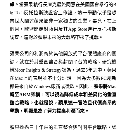
慮。
當蘋果執行長庫克最終同意在美國國會舉行的B
ig Tech反托拉斯聽證會上作證，這一舉動似乎是想
向世人闡述蘋果並非一家獨占的企業。畢竟，在上
個月，歐盟開始對蘋果及其App Store進行反托拉斯
調查。這對於蘋果未來的大戰略帶來了挑戰。
蘋果公司的利潤高於其他開放式平台硬體廠商的關
鍵，就在於其垂直整合與封閉平台的戰略。研究機
構Moor Insights & Strategy認為，過去5年之中，蘋果
在Mac上的表現並不十分理想，因為大多數PC創新
都是來自於Windows廠商或微軟。因此，
蘋果將
Mac
轉至
ARM
架構，可以視為降低成本和差異化的垂直
整合戰略。也就是說，蘋果這一冒險且代價高昂的
舉動，明顯是為了努力提高利潤而來。
蘋果透過三十年來的垂直整合與封閉平台戰略，認