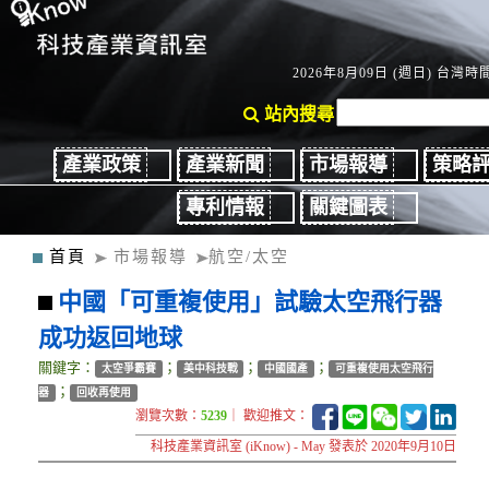
2026年8月09日 (週日) 台灣時間：
站內搜尋
產業政策
產業新聞
市場報導
策略
專利情報
關鍵圖表
首頁
市場報導
航空/太空
中國「可重複使用」試驗太空飛行器
成功返回地球
關鍵字：
；
；
；
太空爭霸賽
美中科技戰
中國國產
可重複使用太空飛行
；
器
回收再使用
瀏覽次數：
5239
｜ 歡迎推文：
科技產業資訊室 (iKnow) - May 發表於 2020年9月10日