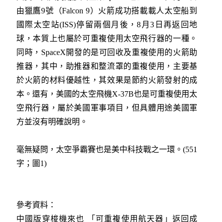
由獵鷹9號（Falcon 9）火箭成功搭載載人太空船到
國際太空站(ISS)停留兩個月後，8月3日再返回地
球，本質上也屬於可重複使用太空飛行器的一種。
同時，SpaceX開發的是可回收及重複使用的火箭助
推器，其中，助推器和整流罩的重複使用，主要基
於火箭的材料優越性，其效果是節約火箭發射的成
本。還有，美國的太空飛機X-37B也是可重複使用太
空飛行器，屬於美國軍事項目，但具體用途美國軍
方並沒有明確說明。
毫無疑問，太空爭霸賽也是美中科技戰之一環。(551
字；圖1)
參考資料：
中國版穿梭機來也 「可重複使用航天器」返回成