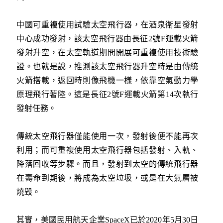
中國可重複使用試驗太空飛行器，在酒泉衛星發射
中心成功發射，該太空飛行器由長征2號F運載火箭
發射升空，在太空軌道期間開展可重複使用技術驗
證。也就是說，推測該太空飛行器升空時是由傳統
火箭搭載，返回時則像飛機一樣，依靠空氣動力學
原理飛行著陸。這是長征2號F運載火箭第14次執行
發射任務。
傳統太空飛行器僅能使用一次，發射後便不能再次
利用；而可重複使用太空飛行器包括發射、入軌、
降落回收等步驟。而且，發射到太空的傳統飛行器
在壽命到期後，將成為太空垃圾，或是在大氣層被
燒毀。
其實，美國民用航天企業SpaceX已於2020年5月30日