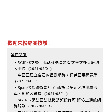
歡迎來粉絲團按讚！
延伸閱讀
‧5G時代之後，低軌道衛星將有愈來愈多大廠切
入卡位
(
2021/02/01
)
‧中國正建立自己的星鏈網路，與美國展開競爭
(
2023/04/07
)
‧SpaceX網路衛星Starlink拓展多元客群服務卡
車、船舶及飛機
(
2021/03/11
)
‧Starlink遭法國法院撤銷頻段許可 將停止通訊網
路服務
(
2022/04/13
)