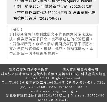
‧中國火箭製造商天兵科技仿效SpaceX Falcon 9
計劃，瞄準2024年試射新型火箭
(
2023/06/28
)
‧空中計程車時代將於2024年來臨 汽車廠商也開
始搶進該領域
(
2022/08/09
)
【聲明】
1.科技產業資訊室刊載此文不代表同意其說法或描
述，僅為提供更多訊息，也不構成任何投資建議。
2.著作權所有，非經本網站書面授權同意不得將本
文以任何形式修改、複製、儲存、傳播或轉載，本
中心保留一切法律追訴權利。
隱私保護及網站安全政策
個人資料蒐集告知聲明
財團法人國家實驗研究院科技政策研究與資訊中心 科技產業資訊室
2003-2017 All Rights Reserved.
台北市106-36 和平東路二段106號14樓（科技大樓14樓）/ TEL:
(02)2737-7660 / FAX: (02)2737-7838 /
Email:
stmember@niar.org.tw
瀏覽器建議最佳解析度1024x768以上 │ Visitors: 36772480
Since 2012/03/10