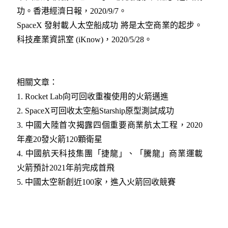
功。香港經濟日報，2020/9/7。
SpaceX 發射載人太空船成功 將是太空商業的起步。
科技產業資訊室 (iKnow)，2020/5/28。
相關文章：
1.
Rocket Lab向可回收重複使用的火箭邁進​
2.
SpaceX可回收太空船Starship原型測試成功​
3.
中國大陸首次揭露四個重要商業航太工程，2020
年產20發火箭120顆衛星​
4.
中國航天科技集團「捷龍」、「騰龍」商業運載
火箭預計2021年前完成首飛​
5.
中國太空新創近100家，進入火箭回收競賽​