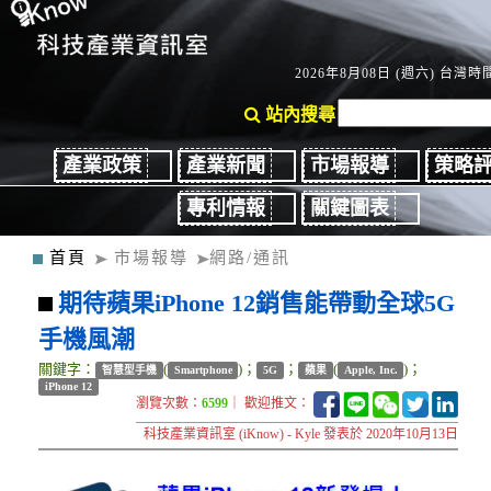
2026年8月08日 (週六) 台灣時間
站內搜尋
產業政策
產業新聞
市場報導
策略
專利情報
關鍵圖表
首頁
市場報導
網路/通訊
期待蘋果iPhone 12銷售能帶動全球5G
手機風潮
關鍵字：
(
)；
；
(
)；
智慧型手機
Smartphone
5G
蘋果
Apple, Inc.
iPhone 12
瀏覽次數：
6599
｜ 歡迎推文：
科技產業資訊室 (iKnow) - Kyle 發表於 2020年10月13日