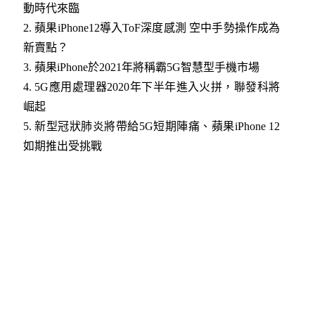
動時代來臨​
2.
蘋果iPhone12導入ToF深度感測 空中手勢操作成為
新賣點？
3.
蘋果iPhone於2021年將稱霸5G智慧型手機市場​
4.
5G應用處理器2020年下半年進入火拼，聯發科將
崛起​
5.
新型冠狀肺炎將帶給5G短期陣痛、蘋果iPhone 12
如期推出受挑戰​