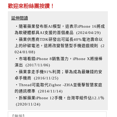
歡迎來粉絲團按讚！
延伸閱讀
‧隨著蘋果發布新AI模型，這表示iPhone 16將成
為軟硬體都具AI支援的首個產品
(
2024/04/29
)
‧蘋果供應商TDK研發出可延長40%電池壽命以
上的矽碳電池，這將改變智慧型手機遊戲規則
(
2
024/01/08
)
‧市場看錯iPhone 8銷售潛力，iPhone X將接棒
演出
(
2017/11/06
)
‧蘋果拿走手機91%利潤；華為成為最賺錢的安
卓手機商
(
2016/11/25
)
‧Thread可能取代Zigbee -ZHA並衝擊智慧家庭
的通訊標準
(
2014/11/14
)
‧拆解蘋果iPhone 12手機，台灣零組件佔12.1％
(
2020/11/24
)
【聲明】