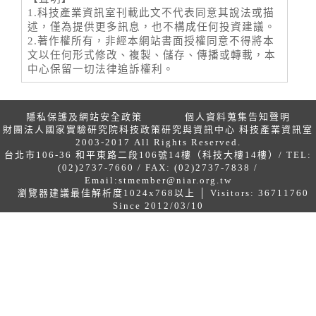
1.科技產業資訊室刊載此文不代表同意其說法或描
述，僅為提供更多訊息，也不構成任何投資建議。
2.著作權所有，非經本網站書面授權同意不得將本
文以任何形式修改、複製、儲存、傳播或轉載，本
中心保留一切法律追訴權利。
隱私保護及網站安全政策
個人資料蒐集告知聲明
財團法人國家實驗研究院科技政策研究與資訊中心 科技產業資訊室
2003-2017 All Rights Reserved.
台北市106-36 和平東路二段106號14樓（科技大樓14樓）/ TEL:
(02)2737-7660 / FAX: (02)2737-7838 /
Email:
stmember@niar.org.tw
瀏覽器建議最佳解析度1024x768以上 │ Visitors: 36711760
Since 2012/03/10