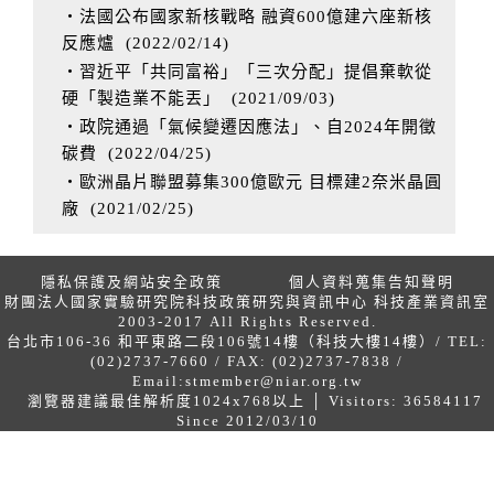
‧法國公布國家新核戰略 融資600億建六座新核
反應爐
(
2022/02/14
)
‧習近平「共同富裕」「三次分配」提倡棄軟從
硬「製造業不能丟」
(
2021/09/03
)
‧政院通過「氣候變遷因應法」、自2024年開徵
碳費
(
2022/04/25
)
‧歐洲晶片聯盟募集300億歐元 目標建2奈米晶圓
廠
(
2021/02/25
)
隱私保護及網站安全政策
個人資料蒐集告知聲明
財團法人國家實驗研究院科技政策研究與資訊中心 科技產業資訊室
2003-2017 All Rights Reserved.
台北市106-36 和平東路二段106號14樓（科技大樓14樓）/ TEL:
(02)2737-7660 / FAX: (02)2737-7838 /
Email:
stmember@niar.org.tw
瀏覽器建議最佳解析度1024x768以上 │ Visitors: 36584117
Since 2012/03/10