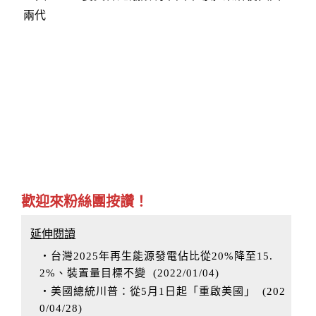
兩代
歡迎來粉絲團按讚！
延伸閱讀
‧台灣2025年再生能源發電佔比從20%降至15.
2%、裝置量目標不變
(
2022/01/04
)
‧美國總統川普：從5月1日起「重啟美國」
(
202
0/04/28
)