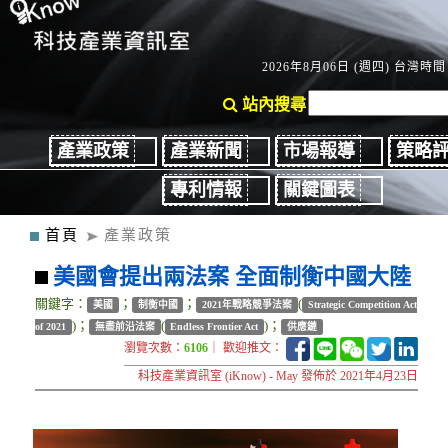
2026年8月06日 (週四) 台灣時間：
站內搜尋
產業政策
產業新聞
市場報導
策略
專利情報
關鍵圖表
首頁
產業政策
美國會提出兩法案 全面制衡中國大陸
關鍵字：
；
；
(
美國
制衡中國
2021年戰略競爭法案
Strategic Competition Act
)；
(
)；
of 2021
無盡前沿法案
Endless Frontier Act
供應鏈
瀏覽次數：
6106
｜ 歡迎推文：
科技產業資訊室 (iKnow) - May 發佈於 2021年4月23日