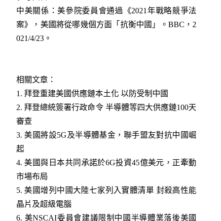
中美關係：美參院委員會通過《2021年戰略競爭法
案》，美國將從哪幾個方面「抗衡中國」。BBC，2
021/4/23。
相關文章：
1.
拜登重建美國供應鏈本土化 以防受制中國
2.
拜登總統簽署行政命令 半導體等四大供應鏈100天
審查
3.
美國將設5G及半導體基金，聯手盟友對抗中國崛
起
4.
美國與日本共同承諾於6G投資45億美元，正牽動
市場布局
5.
美國增列中國大陸七家列入實體清單 封殺高性能
晶片及超級電腦
6.
美NSCAI委員會建議限制中國半導體業落後美國