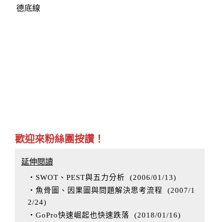
德底線
歡迎來粉絲團按讚！
延伸閱讀
‧SWOT、PEST與五力分析
(
2006/01/13
)
‧魚骨圖、因果圖與問題解決思考流程
(
2007/1
2/24
)
‧GoPro快速崛起也快速跌落
(
2018/01/16
)