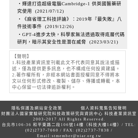
‧輝達打造超級電腦Cambridge-1 供英國醫藥研
究使用
(
2021/07/12
)
‧《麻省理工科技評論》：2019年『最失敗』八
件技術事件
(
2019/12/26
)
‧GPT-4進步太快，科學家無法透過取得底層代碼
研判，暗示其安全性是潛在威脅
(
2023/03/21
)
【聲明】
1.科技產業資訊室刊載此文不代表同意其說法或描
述，僅為提供更多訊息，也不構成任何投資建議。
2.著作權所有，非經本網站書面授權同意不得將本
文以任何形式修改、複製、儲存、傳播或轉載，本
中心保留一切法律追訴權利。
隱私保護及網站安全政策
個人資料蒐集告知聲明
財團法人國家實驗研究院科技政策研究與資訊中心 科技產業資訊室
2003-2017 All Rights Reserved.
台北市106-36 和平東路二段106號14樓（科技大樓14樓）/ TEL:
(02)2737-7660 / FAX: (02)2737-7838 /
Email:
stmember@niar.org.tw