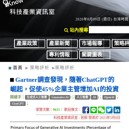
2026年8月09日 (週日) 台灣時間：
站內搜尋
產業政策
產業新聞
市場報導
策略
專利情報
關鍵圖表
首頁
策略評析
策略評析
Gartner調查發現，隨著ChatGPT的
崛起，促使45%企業主管增加AI的投資
關鍵字：
(
)；
(
)；
；
生成式人工智慧
Generative AI
人工智慧
AI
OpenAI
；
ChatGPT
瀏覽次數：
9615
｜ 歡迎推文：
科技產業資訊室 - 茋郁 發表於 2023年5月8日