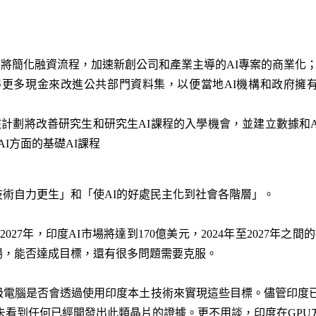
資機制：將簡化融資流程，加速新創公司和產業主導的AI專案的商業化
將獲得更多現金來改進公共部門資料集，以便當地AI機構和政府擁
kills 計劃：該計劃將改善研究生和研究生AI課程的入學機會，並建立
I方面的基礎AI課程
術自力更生」和「使AI的好處民主化到社會各階層」。
到2027年，印度AI市場將達到170億美元，2024年至2027年之
場，能否達成目標，還有很多問題需要克服。
電腦是否會透過使用印度本土技術來實現這些目標。儘管印度已為
尚未看到任何已經開發出此類晶片的證據。更不用談，印度在GPU