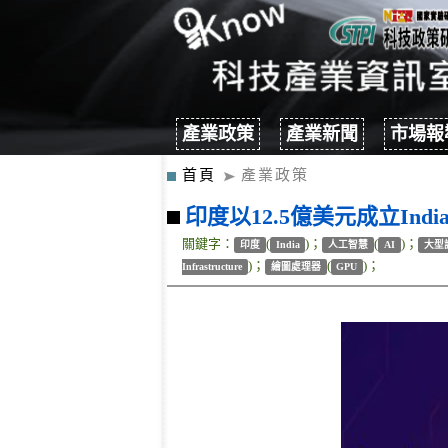
產業政策
產業新聞
市場報
首頁
產業政策
印度以12.5億美元成立India
關鍵字：
(
)；
(
)；
印度
India
人工智慧
AI
大型
)；
(
)；
Infrastructure
繪圖處理器
GPU