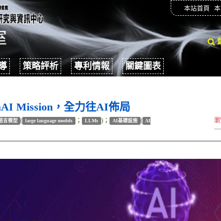
本站首頁
本
導
策略評析
專利情報
關鍵圖表
AI Mission，全力往AI佈局
(
；
)；
(
瀏
語言模型
large language models
LLMs
AI基礎設施
AI