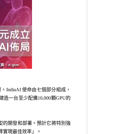
投資。IndiaAI 使命由七個部分組成，
台至少配備10,000顆GPU的
型的開發和部署。預計它將特別強
算實現最佳效率」。