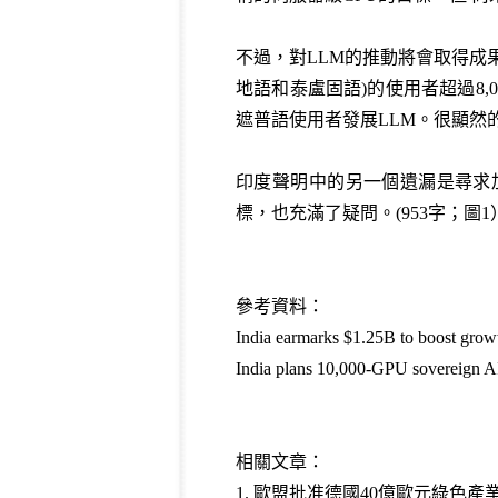
不過，對LLM的推動將會取得成
地語和泰盧固語)的使用者超過8,
遮普語使用者發展LLM。很顯然
印度聲明中的另一個遺漏是尋求
標，也充滿了疑問。(953字；圖1
參考資料：
India earmarks $1.25B to boost grow
India plans 10,000-GPU sovereign AI
相關文章：
1. 歐盟批准德國40億歐元綠色