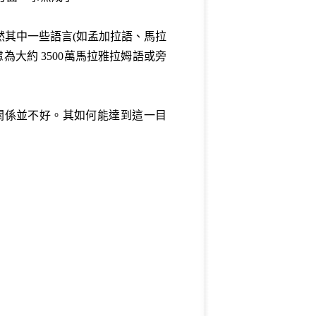
然其中一些語言(如孟加拉語、馬拉
為大約 3500萬馬拉雅拉姆語或旁
關係並不好。其如何能達到這一目