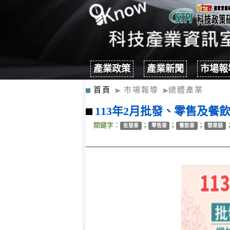
產業政策
產業新聞
市場報
首頁
市場報導
總體產業
113年2月批發、零售及餐
關鍵字：
；
；
；
批發業
零售業
餐飲業
營業額