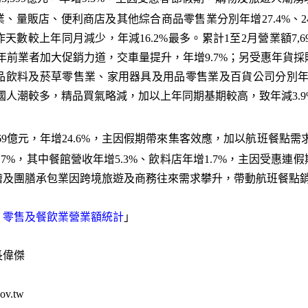
販店、便利商店及其他綜合商品零售業分別年增27.4%、24.2%、2
數較上年同月減少，年減16.2%最多。累計1至2月營業額7,6
年前業者加大促銷力道，交車量提升，年增9.7%；另受惠年貨
料及菸草零售業、家用器具及用品零售業及百貨公司分別年增7.0%、1
國人潮較多，精品買氣略減，加以上年同期基期較高，致年減3.9
69億元，年增24.6%，主因假期帶來集客效應，加以航班餐點需求
.7%，其中餐館營收年增5.3%、飲料店年增1.7%，主因受惠
及團膳承包業因跨境旅遊及商務往來需求攀升，帶動航班餐點銷售
發、零售及餐飲業營業額統計
」
長偉傑
v.tw