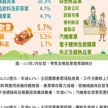
圖、113年2月批發、零售及餐飲業營業額統計
8,252億元，年減4.2%，主因農曆春節落點差異，工作天數較
%，主因新興應用商機持續推展、產業庫存壓力減緩，致機械器具批發業、
下游通路商及餐廳提高備貨數量，年增4.7%；汽機車批發業受惠新
3,599億元，年增9.3%，主因受惠春節假期，購物及旅遊人