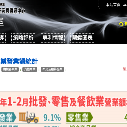
本站首頁
本
導
策略評析
專利情報
關鍵圖表
飲業營業額統計
；
；
；
；
瀏
機械器具業
汽機車業
布疋及服飾品業