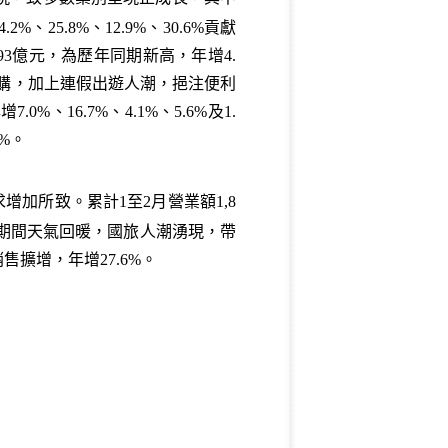
5.8%、12.9%、30.6%貢獻
93億元，為歷年同期新高，年增4.
採購，加上連假出遊人潮，挹注便利
6.7%、4.1%、5.6%及1.
%。
增加所致。累計1至2月營業額1,8
連假期間天氣回暖，國旅人潮湧現，帶
擴增，年增27.6%。