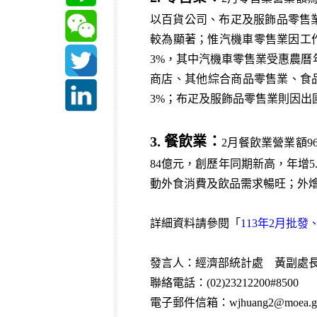
以百貨公司、布疋及服飾品零售業、量
較為顯著；惟汽機車零售業因工作天
3%，其中汽機車零售業受惠農曆
商店、其他綜合商品零售業、食品飲
3%；布疋及服飾品零售業則因出
3. 餐飲業：
2月餐飲業營業額9
84億元，創歷年同期新高，年增5
動外食消費及飲品需求暢旺；外燴
詳細資料請參閱「
113年2月批
發言人：經濟部統計處 黃副處
聯絡電話：(02)23212200#8500
電子郵件信箱：wjhuang2@moea.go