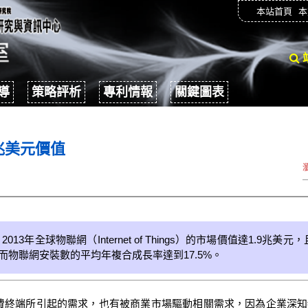
本站首頁
本
導
策略評析
專利情報
關鍵圖表
1兆美元價值
13年全球物聯網（Internet of Things）的市場價值達1.9兆
元，而物聯網安裝數的平均年複合成長率達到17.5%。
費終端所引起的需求，也有被商業市場驅動相關需求，因為企業深知物