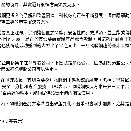
上網的境界，其實還有很多方面須要克服。
聯網更深入的了解和整體價值。科技廠商正在不斷發展一個供應驅動
求為主導的市場解決方案。
若要真正起飛，仍須讓裝置之間能有安全性的有效溝通，並且能夠傳
的困難之處，是在於其需要讓實體產品融合軟體，且能夠達到真正
這也使得能成功辦到的大型企業少之又少，一旦物聯網趨勢並非大家
。
的企業都集中在半導體公司，不然就是網路公司，因為對於這些公司
導體或通訊網路公司可以決定。
場正在迅速成長，其認為要探討物聯網生態系統的廣度，包括：智慧嵌
、安全、分析和專業服務。IDC表示，物聯網解決方案是第三大平台
以百萬計的應用，能夠提供給數十億的端點使用。
時間內，物聯網產品方案將會出現差異化，競爭也會逐步加劇，尤其是
單位：兆美元)