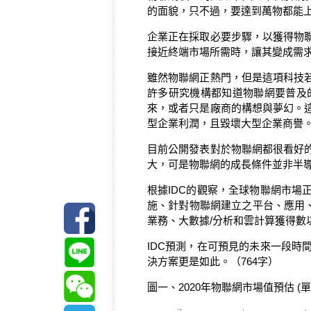
的面貌，只不過，要達到萬物都能
企業正在採取必要步驟，以獲得物
接近終端市場所需時，讓其變成需
雖然物聯網正熱門，但是這項科技
許多研究機構都知道物聯網要普及
來，或者只是廠商的構想與夢幻。
型企業利潤，且毀壞大型企業商譽
目前公開發表對於物聯網都很看好
大，可是物聯網的成長條件並非半
根據IDC的觀察，全球物聯網市
施、針對物聯網建立之平台、應用
業務、大數據/分析和雲計算獲得數
IDC預測，在可預見的未來一段
決方案更是如此。（764字）
圖一、2020年物聯網市場值預估 (