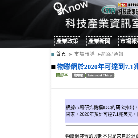
產業政策
產業新聞
市場報
首頁
市場報導
網路/通訊
物聯網於2020年可達到7.
關鍵字：
(
)
物聯網
Internet of Things
根據市場研究機構IDC的研究指出，20
國家，2020年預計可達7.1兆美
物聯網裝置的興起不只是來自於消