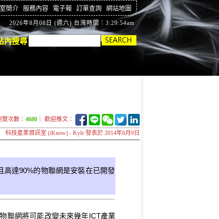
室簡介
服務內容
電子報
訂單查詢
網站地圖
2026年8月08日 (週六) 台灣時間：3:29:55am
站內搜尋
瀏覽次數：
4680
｜ 歡迎推文：
科技產業資訊室 (iKnow) - Kyle 發表於 2014年6月9日
美元，且高達90%的物聯網是安裝在已開發
聯網將可能改變未來幾年ICT產業