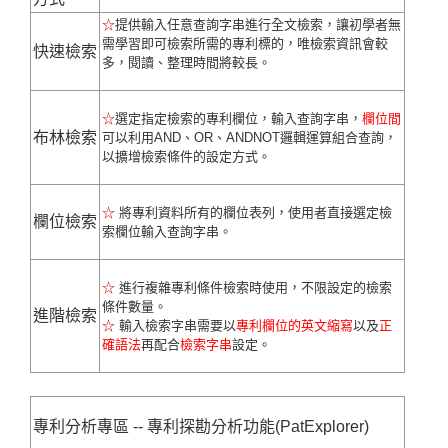
☆
提供輸入任意查詢字串進行全文檢索，讓初學者無
需學習即可檢索所需的專利標的，唯檢索資訊會較
快速檢索
多，閱讀、整理時間將較長。
☆
選定指定檢索的專利欄位，輸入查詢字串，
欄位間
布林檢索
可以利用AND、OR、ANDNOT邏輯運算組合查詢，
以擴增檢索條件的設定方式。
☆
將專利資料所有的欄位表列，使用者直接選定檢
欄位檢索
索欄位輸入查詢字串。
☆
進行複雜專利條件檢索時使用，不限設定的檢索
條件數量。
進階檢索
☆
輸入檢索字串需要以
專利欄位的英文縮寫
以及
正
確語法
再配合
檢索字串
設定。
專利分析專區 -- 專利探勘分析功能(PatExplorer)