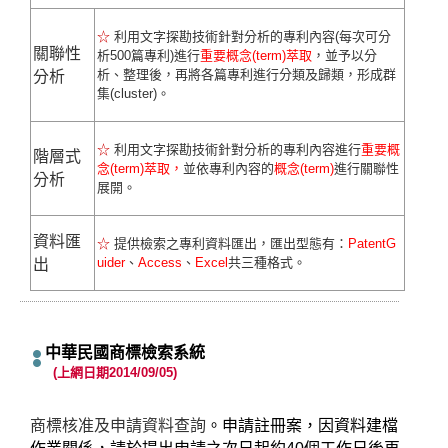
☆
利用文字探勘技術針對分析的專利內容(每次可分
關聯性
析500篇專利)進行
重要概念
(term)
萃取
，並予以分
析、整理後，再將各篇專利進行分類及歸類，形成群
分析
集(cluster)。
☆
利用文字探勘技術針對分析的專利內容進行
重要概
階層式
念
(term)
萃取，
並依專利內容的
概念
(term)
進行關聯性
分析
展開。
資料匯
☆
提供檢索之專利資料匯出，匯出型態有：
PatentG
uider
、
Access
、
Excel
共三種格式。
出
中華民國商標檢索系統
(上網日期2014/09/05)
商標核准及申請資料查詢
。申請註冊案，因資料建檔