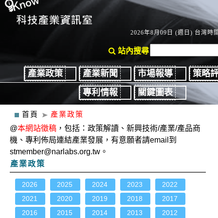
2026年8月09日 (週日) 台灣時間：
站內搜尋
產業政策
產業新聞
市場報導
策略
專利情報
關鍵圖表
首頁
產業政策
@
本網站徵稿
，包括：政策解讀、新興技術/產業/產品商
機、專利佈局連結產業發展，有意願者請email到
stmember@narlabs.org.tw。
產業政策
2026
2025
2024
2023
2022
2021
2020
2019
2018
2017
2016
2015
2014
2013
2012