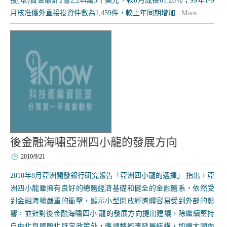
投(增)資金額計2億2,244萬5千美元，較8月成長61.28％；99年1-9
月核准僑外直接投資件數為1,459件，較上年同期增加...
More
後金融海嘯亞洲四小龍的發展方向
2010/9/21
2010年8月亞洲開發銀行研究報告「亞洲四小龍的選擇」 指出，亞
洲四小龍雖擁有良好的總體經濟基礎和健全的金融體系，依然受
到金融海嘯嚴重的衝擊，顯示小型開放經濟體容易受到外部的影
響，並針對後金融海嘯四小 龍的發展方向提出建議，除繼續堅持
自由化與國際化既定政策外，應調整經濟發展結構，如擴大國內