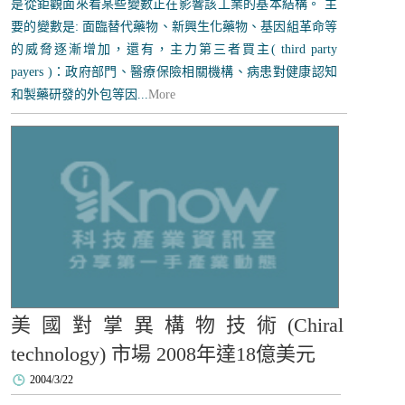
是從鉅觀面來看某些變數正在影響該工業的基本結構。 主
要的變數是: 面臨替代藥物、新興生化藥物、基因組革命等
的威脅逐漸增加，還有，主力第三者買主( third party
payers )：政府部門、醫療保險相關機構、病患對健康認知
和製藥研發的外包等因...
More
美國對掌異構物技術(Chiral
technology) 市場 2008年達18億美元
2004/3/22