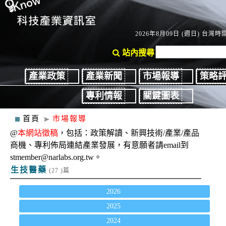
2026年8月09日 (週日) 台灣時間：
站內搜尋
產業政策
產業新聞
市場報導
策略
專利情報
關鍵圖表
首頁
市場報導
@
本網站徵稿
，包括：政策解讀、新興技術/產業/產品
商機、專利佈局連結產業發展，有意願者請email到
stmember@narlabs.org.tw。
生技醫藥
(27 )篇
2026
2025
2024