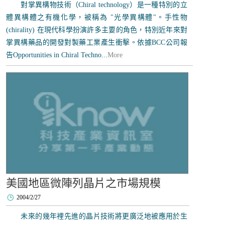
對掌異構物技術（Chiral technology）是一種特別的立
體異構體之有機化學，被稱為 "光學異構體"。手性物
(chirality) 在現代科學扮演許多主要的角色，特別近年來對
掌異構藥品的開發對製藥工業產生衝擊。依據BCC公司報
告Opportunities in Chiral Techno...
More
美國地區微陣列晶片之市場規模
2004/2/27
未來的幾年裡先進的晶片技術將更廣泛地被應用於生