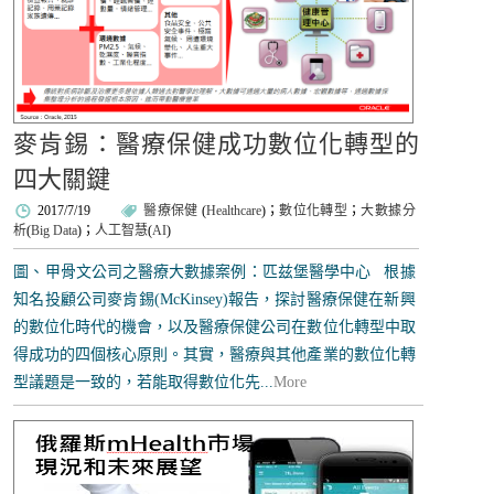
麥肯錫：醫療保健成功數位化轉型的
四大關鍵
2017/7/19
醫療保健
(
Healthcare
)；
數位化轉型
；
大數據分
析
(
Big Data
)；
人工智慧
(
AI
)
圖、甲骨文公司之醫療大數據案例：匹兹堡醫學中心 根據
知名投顧公司麥肯錫(McKinsey)報告，探討醫療保健在新興
的數位化時代的機會，以及醫療保健公司在數位化轉型中取
得成功的四個核心原則。其實，醫療與其他產業的數位化轉
型議題是一致的，若能取得數位化先...
More