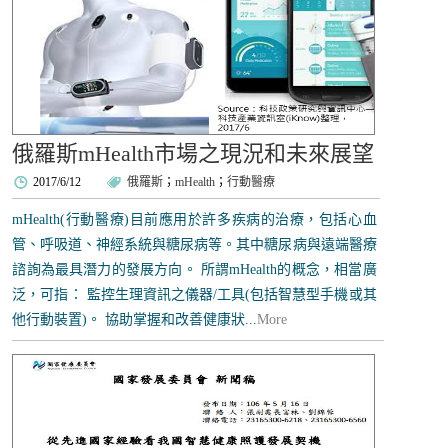
俄羅斯mHealth市場之現況和未來展望
2017/6/12
俄羅斯
；
mHealth
；
行動醫療
mHealth(行動醫療)目前應用於許多疾病的治療，包括心血
管、呼吸道、神經系統與糖尿病等。其中糖尿病與遠端醫療
諮詢為最具潛力的發展方向。 所謂mHealth的概念，相當廣
泛，可指： 監控生理資訊之儀器/工具(包括智慧型手機或其
他行動裝置)。 協助掌握和改善健康狀...
More