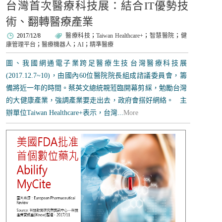
台灣首次醫療科技展：結合IT優勢技
術、翻轉醫療產業
2017/12/8
醫療科技
；
Taiwan Healthcare+
；
智慧醫院
；
健
康管理平台
；
醫療機器人
；
AI
；
精準醫療
圖、我國網通電子業跨足醫療生技 ​ 台灣醫療科技展
(2017.12.7~10)，由國內60位醫院院長組成諮議委員會，籌
備將近一年的時間。蔡英文總統親蒞臨開幕剪綵，勉勵台灣
的大健康產業，強調產業要走出去，政府會搭好網絡。 主
辦單位Taiwan Healthcare+表示，台灣...
More