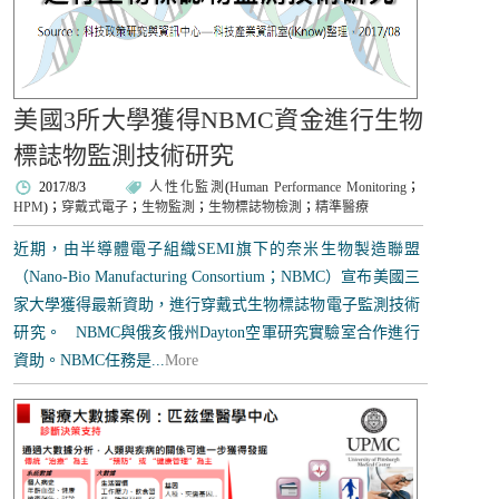
美國3所大學獲得NBMC資金進行生物
標誌物監測技術研究
2017/8/3
人性化監測
(
Human Performance Monitoring
；
HPM
)；
穿戴式電子
；
生物監測
；
生物標誌物檢測
；
精準醫療
近期，由半導體電子組織SEMI旗下的奈米生物製造聯盟
（Nano-Bio Manufacturing Consortium；NBMC）宣布美國三
家大學獲得最新資助，進行穿戴式生物標誌物電子監測技術
研究。 NBMC與俄亥俄州Dayton空軍研究實驗室合作進行
資助。NBMC任務是...
More