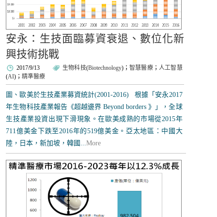
安永：生技面臨募資衰退、數位化新
興技術挑戰
2017/9/13
生物科技
(
Biotechnology
)；
智慧醫療
；
人工智慧
(
AI
)；
精準醫療
圖、歐美於生技產業募資統計(2001-2016) 根據「安永2017
年生物科技產業報告《超越邊界 Beyond borders 》」，全球
生技產業投資出現下滑現象。在歐美成熟的市場從2015年
711億美金下跌至2016年的519億美金。亞太地區：中國大
陸，日本，新加坡，韓國...
More