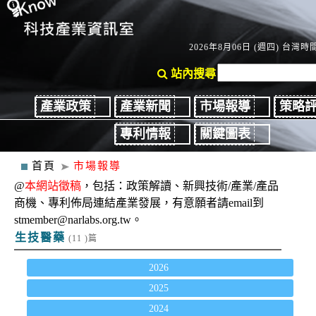
2026年8月06日 (週四) 台灣時間：
站內搜尋
產業政策
產業新聞
市場報導
策略
專利情報
關鍵圖表
首頁
市場報導
@
本網站徵稿
，包括：政策解讀、新興技術/產業/產品
商機、專利佈局連結產業發展，有意願者請email到
stmember@narlabs.org.tw。
生技醫藥
(11 )篇
2026
2025
2024