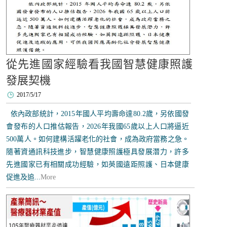
從先進國家經驗看我國智慧健康照護
發展契機
2017/5/17
依內政部統計，2015年國人平均壽命達80.2歲，另依國發
會發布的人口推估報告，2026年我國65歲以上人口將逼近
500萬人。如何建構活躍老化的社會，成為政府當務之急。
隨著資通訊科技進步，智慧健康照護極具發展潛力，許多
先進國家已有相關成功經驗，如英國遠距照護、日本健康
促進及追...
More