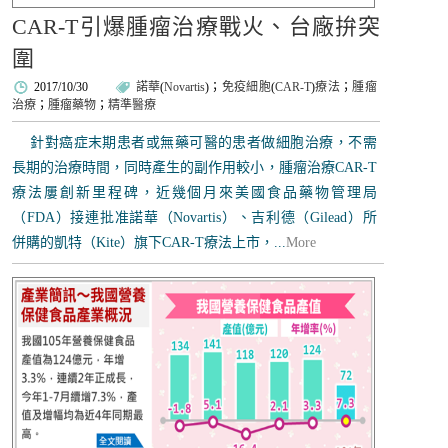
CAR-T引爆腫瘤治療戰火、台廠拚突
圍
2017/10/30
諾華
(
Novartis
)；
免疫細胞
(
CAR-T
)
療法
；
腫瘤
治療
；
腫瘤藥物
；
精準醫療
針對癌症末期患者或無藥可醫的患者做細胞治療，不需
長期的治療時間，同時產生的副作用較小，腫瘤治療CAR-T
療法屢創新里程碑，近幾個月來美國食品藥物管理局
（FDA）接連批准諾華（Novartis）、吉利德（Gilead）所
併購的凱特（Kite）旗下CAR-T療法上市，...
More