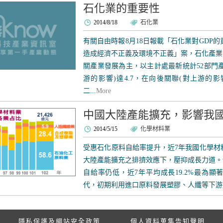
石化業的重要性
2014/8/18
石化業
有關自由時報8月18日報載「石化業對GDP的
造成經濟不正義及環境不正義」案，石化產業
關產業發展為主，以主計處最新統計52部門
游的影響)達4.7，在向後關聯(對上游的影
二...
More
中國大陸產能擴充，影響我
2014/5/15
化學材料業
受惠石化原料自給率提升，近7年我國化學材料
大陸產能擴充之排擠效應下，壓抑成長力道。
自給率仍低，近7年平均成長19.2%最為顯著
代，初期利用進口原料發展塑膠、人纖等下游加
隱私保護及網站安全政策
個人資料蒐集告知聲明