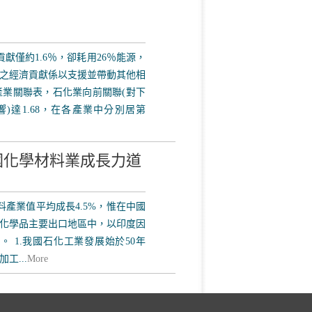
貢獻僅約1.6％，卻耗用26％能源，
之經濟貢獻係以支援並帶動其他相
產業關聯表，石化業向前關聯(對下
響)達1.68，在各產業中分別居第
國化學材料業成長力道
產業值平均成長4.5%，惟在中國
化學品主要出口地區中，以印度因
。 1.我國石化工業發展始於50年
工...
More