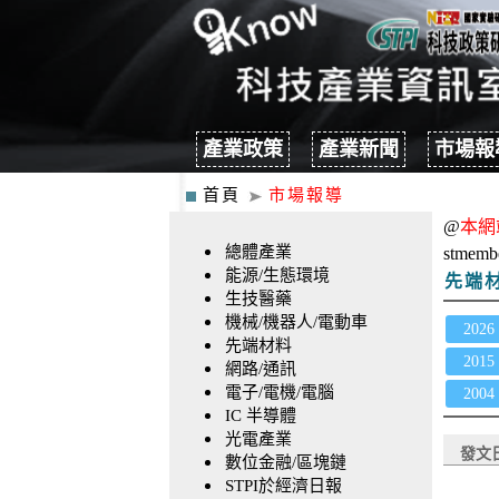
產業政策
產業新聞
市場報
首頁
市場報導
@
本網
總體產業
stmemb
能源/生態環境
先端
生技醫藥
機械/機器人/電動車
2026
先端材料
2015
網路/通訊
電子/電機/電腦
2004
IC 半導體
光電產業
發文
數位金融/區塊鏈
STPI於經濟日報