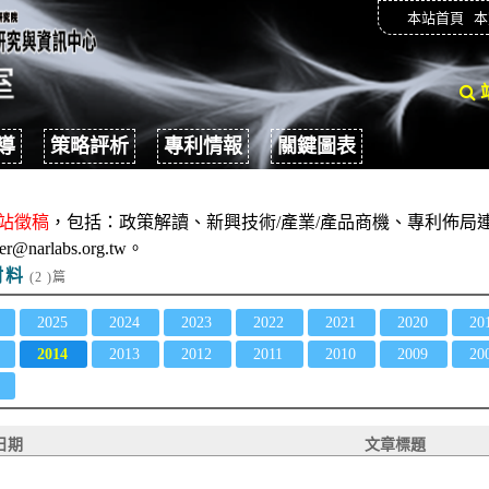
本站首頁
本
導
策略評析
專利情報
關鍵圖表
站徵稿
，包括：政策解讀、新興技術/產業/產品商機、專利佈局連
er@narlabs.org.tw。
材料
(2 )篇
2025
2024
2023
2022
2021
2020
20
2014
2013
2012
2011
2010
2009
20
日期
文章標題