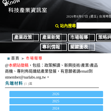
2026年8月07日 (週五) 台灣時間：
站內搜尋
產業政策
產業新聞
市場報導
策略
專利情報
關鍵圖表
首頁
市場報導
@
本網站徵稿
，包括：政策解讀、新興技術/產業/產品
商機、專利佈局連結產業發展，有意願者請email到
stmember@narlabs.org.tw。
先端材料
(1 )篇
2026
2025
2024